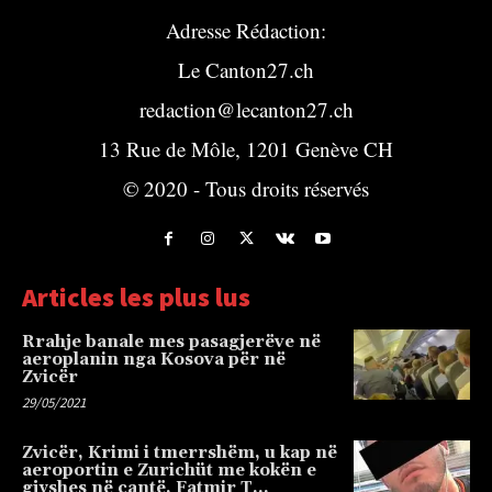
Adresse Rédaction:
Le Canton27.ch
redaction@lecanton27.ch
13 Rue de Môle, 1201 Genève CH
© 2020 - Tous droits réservés
Articles les plus lus
Rrahje banale mes pasagjerëve në
aeroplanin nga Kosova për në
Zvicër
29/05/2021
Zvicër, Krimi i tmerrshëm, u kap në
aeroportin e Zurichüt me kokën e
gjyshes në çantë, Fatmir T…