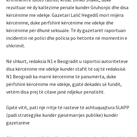
rezultuar në dy kallëzime penale kundër Gruhonjic dhe disa
kërcënime me vdekje. Gazetari Lalić Hegediš mori mijëra
kërcënime, duke përfshirë kërcënime me vdekje dhe
kërcënime për dhunë seksuale. Të dy gazetarët raportuan
incidentin në polici dhe policia po hetonte në momentin e
shkrimit.
Në shkurt, redaksia N1 e Beogradit u raportoi autoriteteve
disa kërcënime me vdekje kundër stafit të saj të redaksisë.
N1 Beogradi ka marrë kërcënime të panumërta, duke
përfshirë kërcënime me vdekje, gjatë dekadës së fundit,
vetëm disa prej të cilave janë ndjekur penalisht.
Gjatë vitit, pati një rritje të rasteve të ashtuquajtura SLAPP
(padi strategjike kundër pjesëmarrjes publike) kundër
gazetarëve