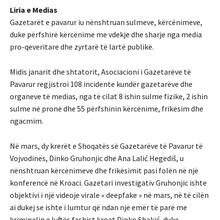
Liria e Medias
Gazetarët e pavarur iu nënshtruan sulmeve, kërcënimeve,
duke përfshirë kërcënime me vdekje dhe sharje nga media
pro-qeveritare dhe zyrtarë të lartë publikë.
Midis janarit dhe shtatorit, Asociacioni i Gazetarëve të
Pavarur regjistroi 108 incidente kundër gazetarëve dhe
organeve të medias, nga të cilat 8 ishin sulme fizike, 2 ishin
sulme në pronë dhe 55 përfshinin kërcënime, frikësim dhe
ngacmim.
Në mars, dy krerët e Shoqatës së Gazetarëve të Pavarur të
Vojvodinës, Dinko Gruhonjic dhe Ana Lalić Hegediš, u
nënshtruan kërcënimeve dhe frikësimit pasi folën në një
konferencë në Kroaci. Gazetari investigativ Gruhonjic ishte
objektivi i një videoje virale « deepfake » në mars, në të cilën
ai dukej se ishte i lumtur që ndan një emër të parë me
kriminelin e luftës fashist kroat Dinko Shakić, duke