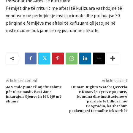
Personat me Aftësi të Kufizuara
Fëmijët dhe të rriturit me aftësi të kufizuara vazhdojnë të
vendosen në përkujdesje institucionale dhe pothuajse 30
për qind e fëmijëve me aftësi të kufizuara që jetojnë në
institucione nuk janë të regjistruar në shkollë.
Article précédent
Article suivant
Jo vende pune të mjaftueshme
Human Rights Watch: Qeveria
për ukrainasit. Beat Jans
e Kosovës zyrave postare,
inkurajon Gjenevën të bëjë më
komuna dhe institucioneve
shumë
paralele të lidhura me
Beogradin, ka shrehur
paakenqasi te madhe tek serbët