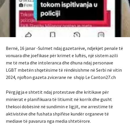
Bernë, 16 janar -Sulmet ndaj gazetarëve, ndjekjet penale të
vonuara dhe joefikase për krimet e luftës, një sistem azili
me të meta dhe intoleranca dhe dhuna ndaj personave
LGBT mbetën shqetësime të rëndësishme në Serbi në vitin
2024, njofton gazeta zvicerane ne shqip Le Canton27.ch
Përgjigja e shtetit ndaj protestave dhe kritikave për
minierat e planifikuara të litiumit në korrik dhe gusht
theksoi dobësinë në sundimin e ligjit, me arrestime të
aktivistëve dhe fushata shpifëse kundër organeve të
mediave të pavarura nga media shtetërore.