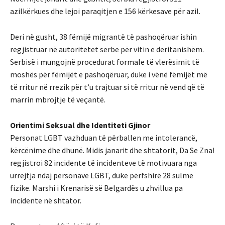
azilkërkues dhe lejoi paraqitjen e 156 kërkesave për azil.
Deri në gusht, 38 fëmijë migrantë të pashoqëruar ishin
regjistruar në autoritetet serbe për vitin e deritanishëm.
Serbisë i mungojnë procedurat formale të vlerësimit të
moshës për fëmijët e pashoqëruar, duke i vënë fëmijët më
të rritur në rrezik për t’u trajtuar si të rritur në vend që të
marrin mbrojtje të veçantë.
Orientimi Seksual dhe Identiteti Gjinor
Personat LGBT vazhduan të përballen me intolerancë,
kërcënime dhe dhunë. Midis janarit dhe shtatorit, Da Se Zna!
regjistroi 82 incidente të incidenteve të motivuara nga
urrejtja ndaj personave LGBT, duke përfshirë 28 sulme
fizike. Marshi i Krenarisë së Belgardës u zhvillua pa
incidente në shtator.