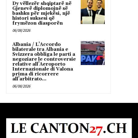
Dy vëllezër shqiptarë në
Gjenevë diplomojnë së
bashku për mjekësi, një
histori suksesi që
frymëzon diasporën
06/08/2026
Albania / L’Accordo
bilaterale tra Albania e
Svizzera obbliga le parti a
negoziare le controversie
relative all’Aeroporto
Internazionale di Valona
prima di ricorrere
all’arbitrato...
06/08/2026