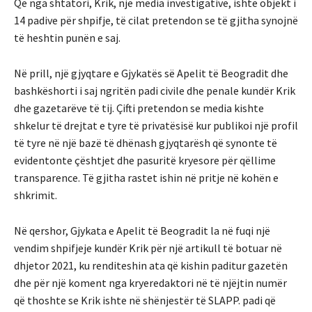
Që nga shtatori, Krik, një media investigative, ishte objekt i
14 padive për shpifje, të cilat pretendon se të gjitha synojnë
të heshtin punën e saj.
Në prill, një gjyqtare e Gjykatës së Apelit të Beogradit dhe
bashkëshorti i saj ngritën padi civile dhe penale kundër Krik
dhe gazetarëve të tij. Çifti pretendon se media kishte
shkelur të drejtat e tyre të privatësisë kur publikoi një profil
të tyre në një bazë të dhënash gjyqtarësh që synonte të
evidentonte çështjet dhe pasuritë kryesore për qëllime
transparence. Të gjitha rastet ishin në pritje në kohën e
shkrimit.
Në qershor, Gjykata e Apelit të Beogradit la në fuqi një
vendim shpifjeje kundër Krik për një artikull të botuar në
dhjetor 2021, ku renditeshin ata që kishin paditur gazetën
dhe për një koment nga kryeredaktori në të njëjtin numër
që thoshte se Krik ishte në shënjestër të SLAPP. padi që