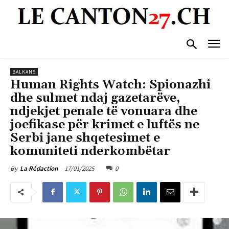
BALKANS
Human Rights Watch: Spionazhi
dhe sulmet ndaj gazetarëve,
ndjekjet penale të vonuara dhe
joefikase për krimet e luftës ne
Serbi jane shqetesimet e
komuniteti nderkombëtar
17/01/2025
0
By
La Rédaction