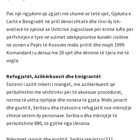
Pas një rigjykimi që zgjati më shumë se tetë vjet, Gjykata e
Lartë e Beogradit në prill dënoi shtatë dhe liroi dy ish-
anëtarë të njësisë së Ushtrisë Jugosllave për krime lufte për
përfshirjen e tyre në sulmet vdekjeprurëse kundër civilëve
në zonën e Pejës të Kosovës midis prillit dhe majit 1999.
Komandanti u dënua me 20 vjet dhe dënime të tjera më të
vogla.
Refugjatët, Azilkërkuesit dhe Emigrantët
Sistemi i azilit mbeti i mangët, me azilkërkuesit që
përballeshin me vështirësi për të aksesuar procedurat,
norma të ulëta njohjeje dhe vonesa të gjata. Midis janarit
dhe gushtit, Serbia u dha statusin e refugjatit ose mbrojtje
shtesë vetëm dy personave. Serbia u dha mbrojtje të
përkohshme 880, të gjithë nga Ukraina.
Ndërmjet janarit dhe gushtit, Serbia regjistroi 511