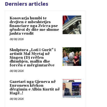
Derniers articles
Kosovarja humbi te
drejten e mbeshtetjes
financiare nga Zvicra pse
qëndroi dy dite me shume
jashta vendit
08/08/2026
Skulptura „Loti i Gurit“ i
artistit Mal Myrtaj në
Singen (D) rrëfen
dhimbjen, mallin dhe
forcën e mërgimtarëve
08/08/2026
Gazetari nga Gjeneva në
Euronews kërkon
dërgimin e Albin Kurtit në
Hagë..!
08/08/2026