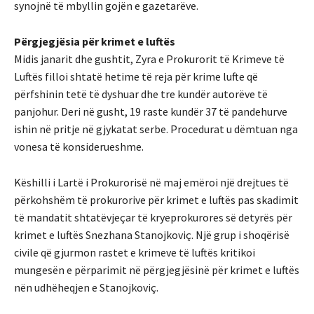
synojnë të mbyllin gojën e gazetarëve.
Përgjegjësia për krimet e luftës
Midis janarit dhe gushtit, Zyra e Prokurorit të Krimeve të
Luftës filloi shtatë hetime të reja për krime lufte që
përfshinin tetë të dyshuar dhe tre kundër autorëve të
panjohur. Deri në gusht, 19 raste kundër 37 të pandehurve
ishin në pritje në gjykatat serbe. Procedurat u dëmtuan nga
vonesa të konsiderueshme.
Këshilli i Lartë i Prokurorisë në maj emëroi një drejtues të
përkohshëm të prokurorive për krimet e luftës pas skadimit
të mandatit shtatëvjeçar të kryeprokurores së detyrës për
krimet e luftës Snezhana Stanojkoviç. Një grup i shoqërisë
civile që gjurmon rastet e krimeve të luftës kritikoi
mungesën e përparimit në përgjegjësinë për krimet e luftës
nën udhëheqjen e Stanojkoviç.