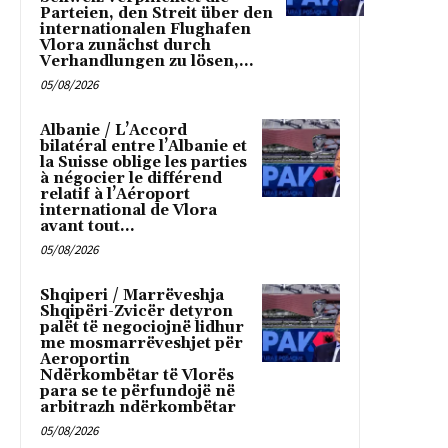
Parteien, den Streit über den
internationalen Flughafen
Vlora zunächst durch
Verhandlungen zu lösen,...
05/08/2026
Albanie / L’Accord
bilatéral entre l’Albanie et
la Suisse oblige les parties
à négocier le différend
relatif à l’Aéroport
international de Vlora
avant tout...
05/08/2026
Shqiperi / Marrëveshja
Shqipëri-Zvicër detyron
palët të negociojnë lidhur
me mosmarrëveshjet për
Aeroportin
Ndërkombëtar të Vlorës
para se te përfundojë në
arbitrazh ndërkombëtar
05/08/2026