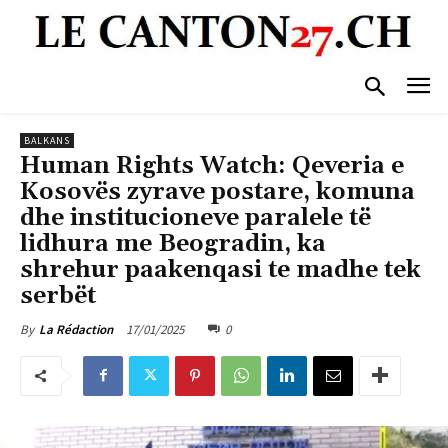
BALKANS
Human Rights Watch: Qeveria e
Kosovës zyrave postare, komuna
dhe institucioneve paralele të
lidhura me Beogradin, ka
shrehur paakenqasi te madhe tek
serbët
17/01/2025
0
By
La Rédaction