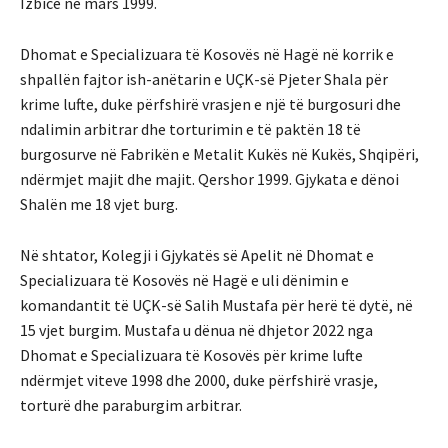
Izbice në mars 1999.
Dhomat e Specializuara të Kosovës në Hagë në korrik e
shpallën fajtor ish-anëtarin e UÇK-së Pjeter Shala për
krime lufte, duke përfshirë vrasjen e një të burgosuri dhe
ndalimin arbitrar dhe torturimin e të paktën 18 të
burgosurve në Fabrikën e Metalit Kukës në Kukës, Shqipëri,
ndërmjet majit dhe majit. Qershor 1999. Gjykata e dënoi
Shalën me 18 vjet burg.
Në shtator, Kolegji i Gjykatës së Apelit në Dhomat e
Specializuara të Kosovës në Hagë e uli dënimin e
komandantit të UÇK-së Salih Mustafa për herë të dytë, në
15 vjet burgim. Mustafa u dënua në dhjetor 2022 nga
Dhomat e Specializuara të Kosovës për krime lufte
ndërmjet viteve 1998 dhe 2000, duke përfshirë vrasje,
torturë dhe paraburgim arbitrar.