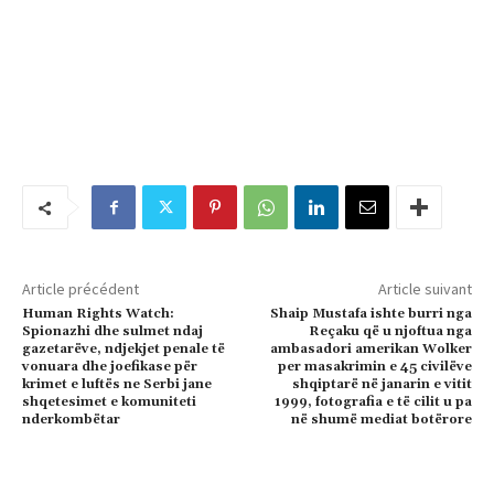
Article précédent
Article suivant
Human Rights Watch:
Shaip Mustafa ishte burri nga
Spionazhi dhe sulmet ndaj
Reçaku që u njoftua nga
gazetarëve, ndjekjet penale të
ambasadori amerikan Wolker
vonuara dhe joefikase për
per masakrimin e 45 civilëve
krimet e luftës ne Serbi jane
shqiptarë në janarin e vitit
shqetesimet e komuniteti
1999, fotografia e të cilit u pa
nderkombëtar
në shumë mediat botërore