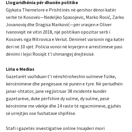
Llogaridhënia për dhunën politike
Gjykata Themelore e Prishtinës në qershor dënoi katër
serbë të Kosovës—Nedeljko Spasojevic, Marko Rosić, Zarko
Jovanoviq dhe Dragisa Marković—për vrasjen e Oliver
Ivanoviqit në vitin 2018, një politikan opozitar serb i
Kosovës nga Mitrovica e Veriut. Dënimet varionin nga katër
deri në 10 vjet. Policia vonoi në kryerjen e arrestimeve pasi
dënimi i lejoi Rosiqit t’i shmangej drejtësisë.
Liria e Medias
Gazetarët vazhduan t’i nënshtroheshin sulmeve fizike,
kërcënimeve dhe pengesave në punën e tyre. Në periudhën
janar-shtator, jane regjistruar 38 incidente kundër
gazetarëve, duke përfshirë dy sulme, dy sulme, pesë
kërcënime me vdekje dhe 14 raste të ngacmimeve, gjuhës
së urrejtjes ose fushatave shpifëse.
Stafi i gazetës investigative online Insajderi mori