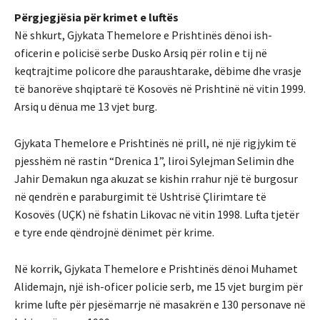
Përgjegjësia për krimet e luftës
Në shkurt, Gjykata Themelore e Prishtinës dënoi ish-
oficerin e policisë serbe Dusko Arsiq për rolin e tij në
keqtrajtime policore dhe paraushtarake, dëbime dhe vrasje
të banorëve shqiptarë të Kosovës në Prishtinë në vitin 1999.
Arsiq u dënua me 13 vjet burg.
Gjykata Themelore e Prishtinës në prill, në një rigjykim të
pjesshëm në rastin “Drenica 1”, liroi Sylejman Selimin dhe
Jahir Demakun nga akuzat se kishin rrahur një të burgosur
në qendrën e paraburgimit të Ushtrisë Çlirimtare të
Kosovës (UÇK) në fshatin Likovac në vitin 1998. Lufta tjetër
e tyre ende qëndrojnë dënimet për krime.
Në korrik, Gjykata Themelore e Prishtinës dënoi Muhamet
Alidemajn, një ish-oficer policie serb, me 15 vjet burgim për
krime lufte për pjesëmarrje në masakrën e 130 personave në