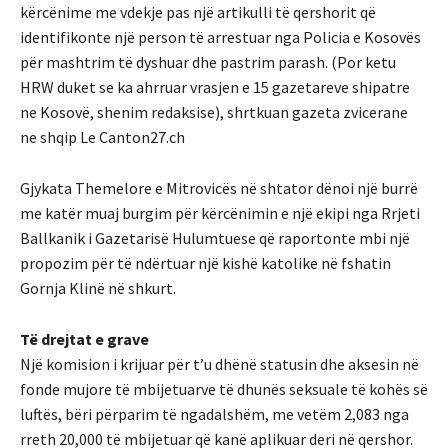
kërcënime me vdekje pas një artikulli të qershorit që
identifikonte një person të arrestuar nga Policia e Kosovës
për mashtrim të dyshuar dhe pastrim parash. (Por ketu
HRW duket se ka ahrruar vrasjen e 15 gazetareve shipatre
ne Kosovë, shenim redaksise), shrtkuan gazeta zvicerane
ne shqip Le Canton27.ch
Gjykata Themelore e Mitrovicës në shtator dënoi një burrë
me katër muaj burgim për kërcënimin e një ekipi nga Rrjeti
Ballkanik i Gazetarisë Hulumtuese që raportonte mbi një
propozim për të ndërtuar një kishë katolike në fshatin
Gornja Klinë në shkurt.
Të drejtat e grave
Një komision i krijuar për t’u dhënë statusin dhe aksesin në
fonde mujore të mbijetuarve të dhunës seksuale të kohës së
luftës, bëri përparim të ngadalshëm, me vetëm 2,083 nga
rreth 20,000 të mbijetuar që kanë aplikuar deri në qershor.