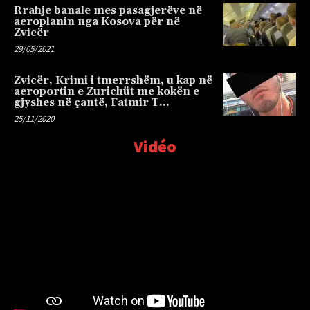
Rrahje banale mes pasagjerëve në
aeroplanin nga Kosova për në
Zvicër
29/05/2021
Zvicër, Krimi i tmerrshëm, u kap në
aeroportin e Zurichüt me kokën e
gjyshes në çantë, Fatmir T…
25/11/2020
Vidéo