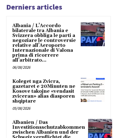
Derniers articles
Albania / L’Accordo
bilaterale tra Albania e
Svizzera obbliga le parti a
negoziare le controversie
relative all’Aeroporto
Internazionale di Valona
prima di ricorrere
all’arbitrato...
06/08/2026
Koleget nga Zvicra,
gazetaret e 20Minuten ne
Kosove takojne «vendasit
zviceran» alias diasporen
shqiptare
05/08/2026
Albanien / Das
Investitionsschutzabkommen
zwischen Albanien und der
Schweiz verpflichtet die