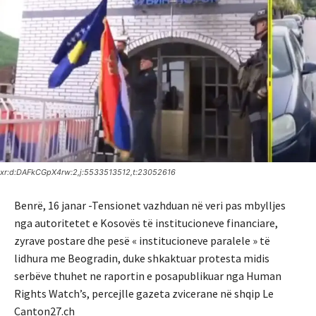
xr:d:DAFkCGpX4rw:2,j:5533513512,t:23052616
Benrë, 16 janar -Tensionet vazhduan në veri pas mbylljes
nga autoritetet e Kosovës të institucioneve financiare,
zyrave postare dhe pesë « institucioneve paralele » të
lidhura me Beogradin, duke shkaktuar protesta midis
serbëve thuhet ne raportin e posapublikuar nga Human
Rights Watch’s, percejlle gazeta zvicerane në shqip Le
Canton27.ch