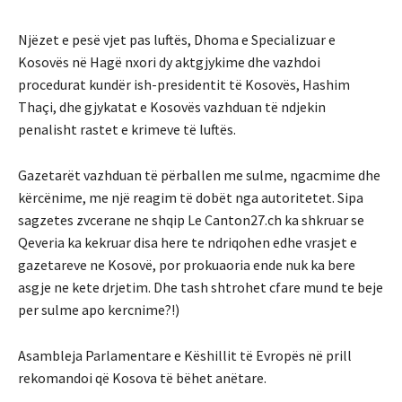
Njëzet e pesë vjet pas luftës, Dhoma e Specializuar e
Kosovës në Hagë nxori dy aktgjykime dhe vazhdoi
procedurat kundër ish-presidentit të Kosovës, Hashim
Thaçi, dhe gjykatat e Kosovës vazhduan të ndjekin
penalisht rastet e krimeve të luftës.
Gazetarët vazhduan të përballen me sulme, ngacmime dhe
kërcënime, me një reagim të dobët nga autoritetet. Sipa
sagzetes zvcerane ne shqip Le Canton27.ch ka shkruar se
Qeveria ka kekruar disa here te ndriqohen edhe vrasjet e
gazetareve ne Kosovë, por prokuaoria ende nuk ka bere
asgje ne kete drjetim. Dhe tash shtrohet cfare mund te beje
per sulme apo kercnime?!)
Asambleja Parlamentare e Këshillit të Evropës në prill
rekomandoi që Kosova të bëhet anëtare.