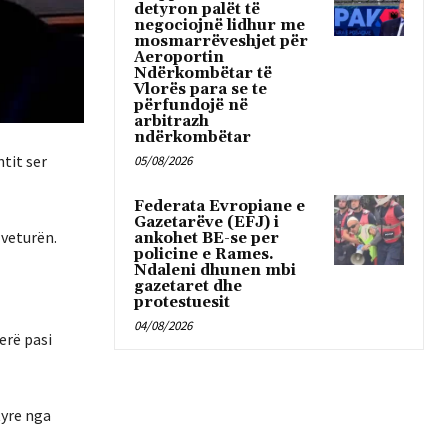
detyron palët të
negociojnë lidhur me
mosmarrëveshjet për
Aeroportin
Ndërkombëtar të
Vlorës para se te
përfundojë në
arbitrazh
ndërkombëtar
tit ser
05/08/2026
Federata Evropiane e
Gazetarëve (EFJ) i
 veturën.
ankohet BE-se per
policine e Rames.
Ndaleni dhunen mbi
gazetaret dhe
protestuesit
04/08/2026
erë pasi
tyre nga