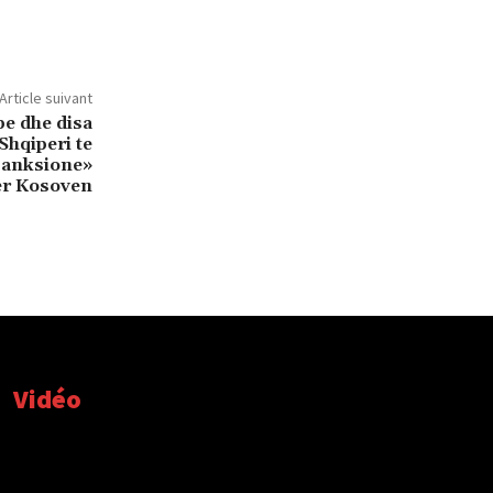
Article suivant
e dhe disa
Shqiperi te
sanksione»
er Kosoven
Vidéo