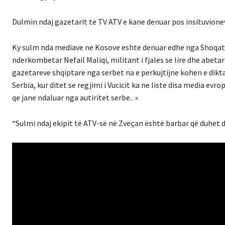
Dulmin ndaj gazetarit te TV ATV e kane denuar pos insituvion
Ky sulm nda mediave ne Kosove eshte denuar edhe nga Shoqata
nderkombetar Nefail Maliqi, militant i fjales se lire dhe abet
gazetareve shqiptare nga serbet na e perkujtijne kohen e dikta
Serbia, kur ditet se regjimi i Vucicit ka ne liste disa media evr
qe jane ndaluar nga autiritet serbe.. »
“Sulmi ndaj ekipit të ATV-së në Zveçan është barbar që duhet 