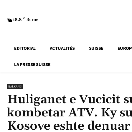
18.8
C
Berne
EDITORIAL
ACTUALITÉS
SUISSE
EUROP
LA PRESSE SUISSE
BALKANS
Huliganet e Vucicit s
kombetar ATV. Ky s
Kosove eshte denuar