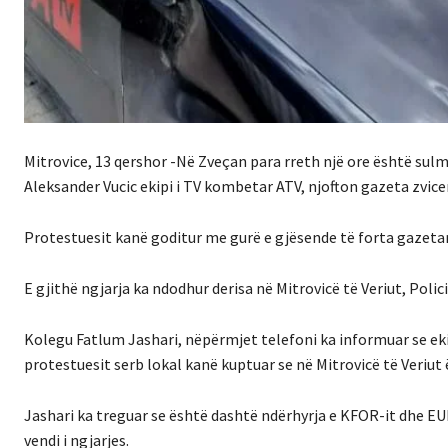
Mitrovice, 13 qershor -Në Zveçan para rreth një ore është sulm
Aleksander Vucic ekipi i TV kombetar ATV, njofton gazeta zvic
Protestuesit kanë goditur me gurë e gjësende të forta gazeta
E gjithë ngjarja ka ndodhur derisa në Mitrovicë të Veriut, Polic
Kolegu Fatlum Jashari, nëpërmjet telefoni ka informuar se ekip
protestuesit serb lokal kanë kuptuar se në Mitrovicë të Veriut 
Jashari ka treguar se është dashtë ndërhyrja e KFOR-it dhe EULE
vendi i ngjarjes.