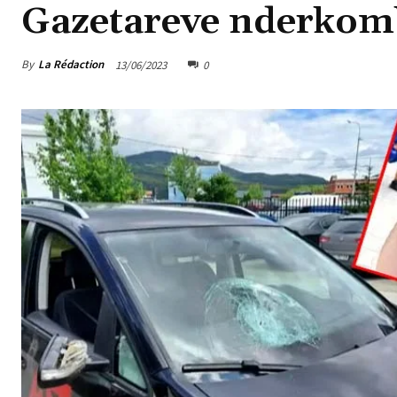
Gazetareve nderkom
By
La Rédaction
13/06/2023
0