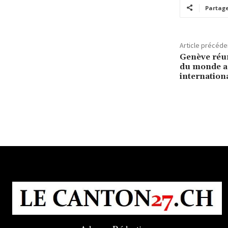
Partag
Article précéde
Genève réuni
du monde au
internationa