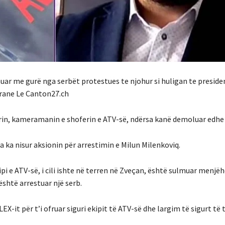
uar me gurë nga serbët protestues te njohur si huligan te presiden
erane Le Canton27.ch
rin, kameramanin e shoferin e ATV-së, ndërsa kanë demoluar edhe
ia ka nisur aksionin për arrestimin e Milun Milenkoviq.
i e ATV-së, i cili ishte në terren në Zveçan, është sulmuar menjëh
është arrestuar një serb.
X-it për t’i ofruar siguri ekipit të ATV-së dhe largim të sigurt të 