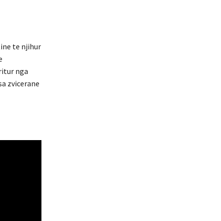
ne te njihur
e
ritur nga
isa zvicerane