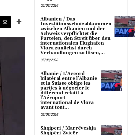
05/08/2026
Albanien / Das
Investitionsschutzabkommen
zwischen Albanien und der
Schweiz verpflichtet die
Parteien, den Streit über den
internationalen Flughafen
Vlora zunächst durch
Verhandlungen zu lösen,...
05/08/2026
Albanie / L’Accord
bilatéral entre l’Albanie
et la Suisse oblige les
parties à négocier le
différend relatif à
l’Aéroport
international de Vlora
avant tout...
05/08/2026
Shqiperi / Marrëveshja
Shqipëri-Zvicër