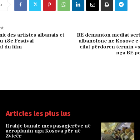
er
nt
t des artistes albanais et
BE demanton mediat serb
 18e Festival
albanofone ne Kosove e 
l du film
cilat përdoren termin «
nga BE p
Articles les plus lus
Rrahje banale mes pasagjerëve në
aeroplanin nga Kosova për në
Zvicër