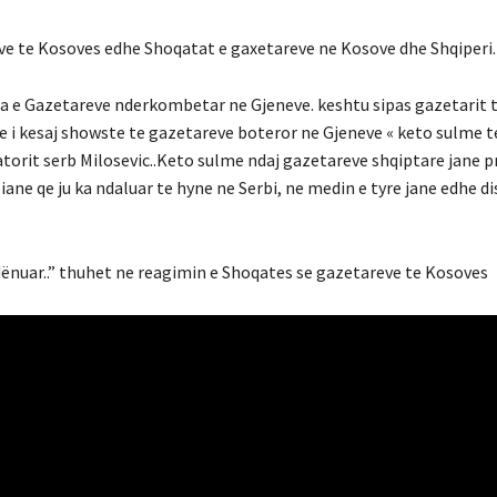
eve te Kosoves edhe Shoqatat e gaxetareve ne Kosove dhe Shqiperi.
 e Gazetareve nderkombetar ne Gjeneve. keshtu sipas gazetarit ti
are i kesaj showste te gazetareve boteror ne Gjeneve « keto sulme t
torit serb Milosevic..Keto sulme ndaj gazetareve shqiptare jane p
opiane qe ju ka ndaluar te hyne ne Serbi, ne medin e tyre jane edhe d
dënuar..” thuhet ne reagimin e Shoqates se gazetareve te Kosoves