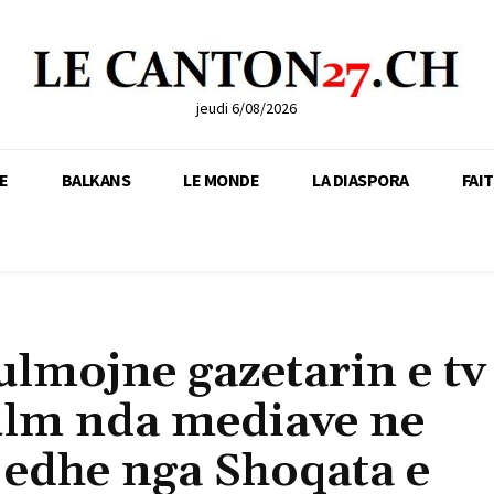
jeudi 6/08/2026
E
BALKANS
LE MONDE
LA DIASPORA
FAI
ulmojne gazetarin e tv
ulm nda mediave ne
 edhe nga Shoqata e