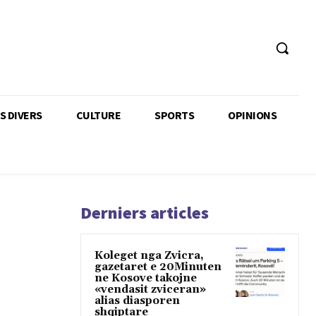
TS DIVERS
CULTURE
SPORTS
OPINIONS
Derniers articles
Koleget nga Zvicra,
gazetaret e 20Minuten
ne Kosove takojne
«vendasit zviceran»
alias diasporen
shqiptare