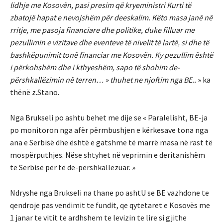
lidhje me Kosovën, pasi presim që kryeministri Kurti të
zbatojë hapat e nevojshëm për deeskalim. Këto masa janë në
rritje, me pasoja financiare dhe politike, duke filluar me
pezullimin e vizitave dhe eventeve të nivelit të lartë, si dhe të
bashkëpunimit tonë financiar me Kosovën. Ky pezullim është
i përkohshëm dhe i kthyeshëm, sapo të shohim de-
përshkallëzimin në terren… » thuhet ne njoftim nga BE..
» ka
thënë z.Stano.
Nga Brukseli po ashtu behet me dije se « Paralelisht, BE-ja
po monitoron nga afër përmbushjen e kërkesave tona nga
ana e Serbisë dhe është e gatshme të marrë masa në rast të
mospërputhjes. Nëse shtyhet në veprimin e deritanishëm
të Serbisë për të de-përshkallëzuar. »
Ndryshe nga Brukseli na thane po ashtU se BE vazhdone te
qendroje pas vendimit te fundit, qe qytetaret e Kosovës me
1 janar te vitit te ardhshem te levizin te lire si gjithe