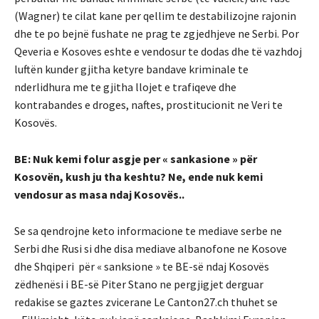
(Wagner) te cilat kane per qellim te destabilizojne rajonin
dhe te po bejnë fushate ne prag te zgjedhjeve ne Serbi. Por
Qeveria e Kosoves eshte e vendosur te dodas dhe të vazhdoj
luftën kunder gjitha ketyre bandave kriminale te
nderlidhura me te gjitha llojet e trafiqeve dhe
kontrabandes e droges, naftes, prostitucionit ne Veri te
Kosovës.
BE: Nuk kemi folur asgje per « sankasione » për
Kosovën, kush ju tha keshtu? Ne, ende nuk kemi
vendosur as masa ndaj Kosovës..
Se sa qendrojne keto informacione te mediave serbe ne
Serbi dhe Rusi si dhe disa mediave albanofone ne Kosove
dhe Shqiperi për « sanksione » te BE-së ndaj Kosovës
zëdhenësi i BE-së Piter Stano ne pergjigjet derguar
redakise se gaztes zvicerane Le Canton27.ch thuhet se