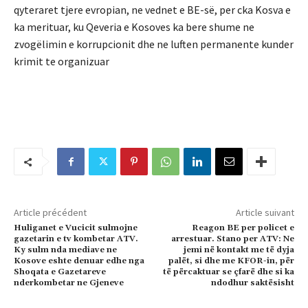
qyteraret tjere evropian, ne vednet e BE-së, per cka Kosva e
ka merituar, ku Qeveria e Kosoves ka bere shume ne
zvogëlimin e korrupcionit dhe ne luften permanente kunder
krimit te organizuar
Article précédent
Article suivant
Huliganet e Vucicit sulmojne
Reagon BE per policet e
gazetarin e tv kombetar ATV.
arrestuar. Stano per ATV: Ne
Ky sulm nda mediave ne
jemi në kontakt me të dyja
Kosove eshte denuar edhe nga
palët, si dhe me KFOR-in, për
Shoqata e Gazetareve
të përcaktuar se çfarë dhe si ka
nderkombetar ne Gjeneve
ndodhur saktësisht