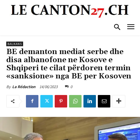
BALKANS
BE demanton mediat serbe dhe
disa albanofone ne Kosove e
Shqiperi te cilat përdoren termin
«sanksione» nga BE per Kosoven
14/06/2023
0
By
La Rédaction