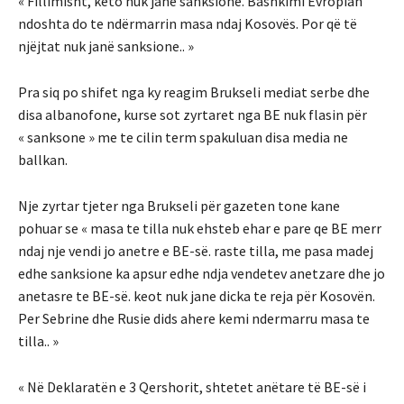
« Fillimisht, këto nuk janë sanksione. Bashkimi Evropian
ndoshta do te ndërmarrin masa ndaj Kosovës. Por që të
njëjtat nuk janë sanksione.. »
Pra siq po shifet nga ky reagim Brukseli mediat serbe dhe
disa albanofone, kurse sot zyrtaret nga BE nuk flasin për
« sanksone » me te cilin term spakuluan disa media ne
ballkan.
Nje zyrtar tjeter nga Brukseli për gazeten tone kane
pohuar se « masa te tilla nuk ehsteb ehar e pare qe BE merr
ndaj nje vendi jo anetre e BE-së. raste tilla, me pasa madej
edhe sanksione ka apsur edhe ndja vendetev anetzare dhe jo
anetasre te BE-së. keot nuk jane dicka te reja për Kosovën.
Per Sebrine dhe Rusie dids ahere kemi ndermarru masa te
tilla.. »
« Në Deklaratën e 3 Qershorit, shtetet anëtare të BE-së i