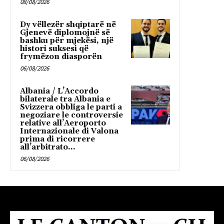
08/08/2026
Dy vëllezër shqiptarë në
Gjenevë diplomojnë së
bashku për mjekësi, një
histori suksesi që
frymëzon diasporën
06/08/2026
Albania / L’Accordo
bilaterale tra Albania e
Svizzera obbliga le parti a
negoziare le controversie
relative all’Aeroporto
Internazionale di Valona
prima di ricorrere
all’arbitrato...
06/08/2026