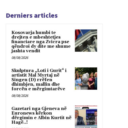
Derniers articles
Kosovarja humbi te
drejten e mbeshtetjes
financiare nga Zvicra pse
qëndroi dy dite me shume
jashta vendit
08/08/2026
Skulptura „Loti i Gurit“ i
artistit Mal Myrtaj në
Singen (D) rrëfen
dhimbjen, mallin dhe
forcën e mërgimtarëve
08/08/2026
Gazetari nga Gjeneva në
Euronews kërkon
dërgimin e Albin Kurtit në
Hagë..!