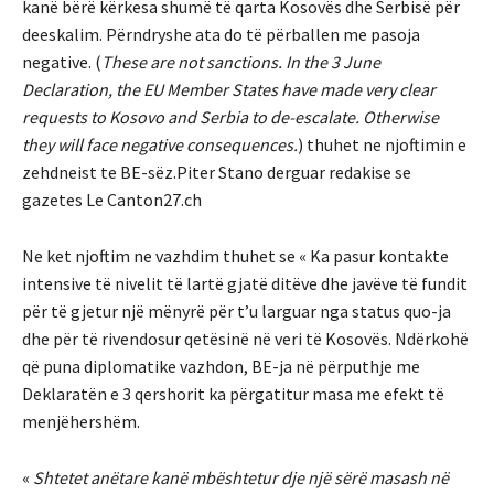
kanë bërë kërkesa shumë të qarta Kosovës dhe Serbisë për
deeskalim. Përndryshe ata do të përballen me pasoja
negative. (
These are not sanctions. In the 3 June
Declaration, the EU Member States have made very clear
requests to Kosovo and Serbia to de-escalate. Otherwise
they will face negative consequences.
) thuhet ne njoftimin e
zehdneist te BE-sëz.Piter Stano derguar redakise se
gazetes Le Canton27.ch
Ne ket njoftim ne vazhdim thuhet se « Ka pasur kontakte
intensive të nivelit të lartë gjatë ditëve dhe javëve të fundit
për të gjetur një mënyrë për t’u larguar nga status quo-ja
dhe për të rivendosur qetësinë në veri të Kosovës. Ndërkohë
që puna diplomatike vazhdon, BE-ja në përputhje me
Deklaratën e 3 qershorit ka përgatitur masa me efekt të
menjëhershëm.
«
Shtetet anëtare kanë mbështetur dje një sërë masash në