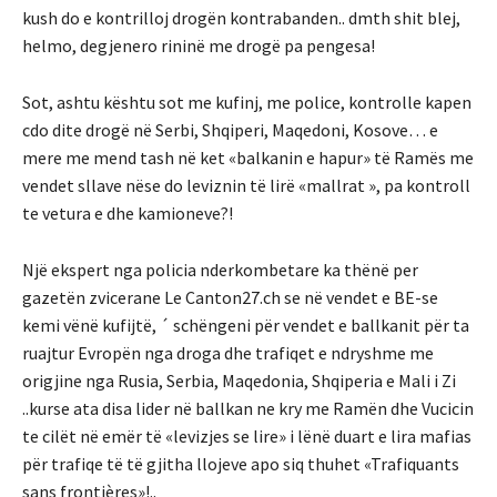
kush do e kontrilloj drogën kontrabanden.. dmth shit blej,
helmo, degjenero rininë me drogë pa pengesa!
Sot, ashtu kështu sot me kufinj, me police, kontrolle kapen
cdo dite drogë në Serbi, Shqiperi, Maqedoni, Kosove… e
mere me mend tash në ket «balkanin e hapur» të Ramës me
vendet sllave nëse do leviznin të lirë «mallrat », pa kontroll
te vetura e dhe kamioneve?!
Një ekspert nga policia nderkombetare ka thënë per
gazetën zvicerane Le Canton27.ch se në vendet e BE-se
kemi vënë kufijtë, ´ schëngeni për vendet e ballkanit për ta
ruajtur Evropën nga droga dhe trafiqet e ndryshme me
origjine nga Rusia, Serbia, Maqedonia, Shqiperia e Mali i Zi
..kurse ata disa lider në ballkan ne kry me Ramën dhe Vucicin
te cilët në emër të «levizjes se lire» i lënë duart e lira mafias
për trafiqe të të gjitha llojeve apo siq thuhet «Trafiquants
sans frontières»!..