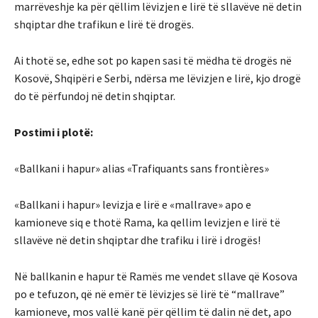
marrëveshje ka për qëllim lëvizjen e lirë të sllavëve në detin
shqiptar dhe trafikun e lirë të drogës.
Ai thotë se, edhe sot po kapen sasi të mëdha të drogës në
Kosovë, Shqipëri e Serbi, ndërsa me lëvizjen e lirë, kjo drogë
do të përfundoj në detin shqiptar.
Postimi i plotë:
«Ballkani i hapur» alias «Trafiquants sans frontières»
«Ballkani i hapur» levizja e lirë e «mallrave» apo e
kamioneve siq e thotë Rama, ka qellim levizjen e lirë të
sllavëve në detin shqiptar dhe trafiku i lirë i drogës!
Në ballkanin e hapur të Ramës me vendet sllave që Kosova
po e tefuzon, që në emër të lëvizjes së lirë të “mallrave”
kamioneve, mos vallë kanë për qëllim të dalin në det, apo