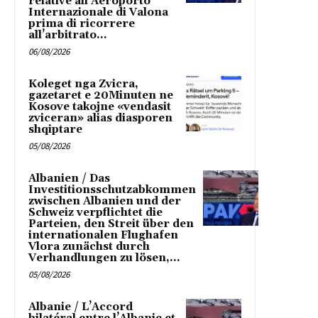
relative all’Aeroporto
Internazionale di Valona
prima di ricorrere
all’arbitrato...
06/08/2026
Koleget nga Zvicra,
gazetaret e 20Minuten ne
Kosove takojne «vendasit
zviceran» alias diasporen
shqiptare
05/08/2026
Albanien / Das
Investitionsschutzabkommen
zwischen Albanien und der
Schweiz verpflichtet die
Parteien, den Streit über den
internationalen Flughafen
Vlora zunächst durch
Verhandlungen zu lösen,...
05/08/2026
Albanie / L’Accord