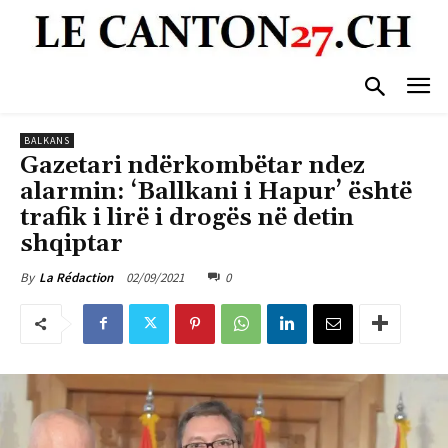
BALKANS
Gazetari ndërkombëtar ndez
alarmin: ‘Ballkani i Hapur’ është
trafik i lirë i drogës në detin
shqiptar
02/09/2021
0
By
La Rédaction