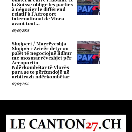
bilatéral entre l’Albanie et
la Suisse oblige les parties
à négocier le différend
relatif à l’Aéroport
international de Vlora
avant tout...
05/08/2026
Shqiperi / Marrëveshja
Shqipëri-Zvicër detyron
palët të negociojnë lidhur
me mosmarrëveshjet për
Aeroportin
Ndërkombëtar të Vlorës
para se te përfundojë në
arbitrazh ndërkombëtar
05/08/2026