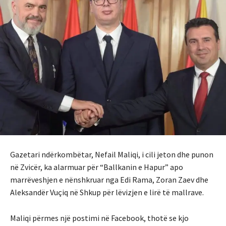
Gazetari ndërkombëtar, Nefail Maliqi, i cili jeton dhe punon
në Zvicër, ka alarmuar për “Ballkanin e Hapur” apo
marrëveshjen e nënshkruar nga Edi Rama, Zoran Zaev dhe
Aleksandër Vuçiq në Shkup për lëvizjen e lirë të mallrave.
Maliqi përmes një postimi në Facebook, thotë se kjo