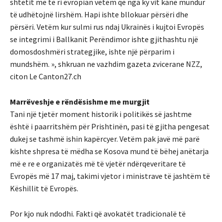
shtetit më të ri evropian vetëm që nga ky vit kanë mundur
të udhëtojnë lirshëm. Hapi ishte bllokuar përsëri dhe
përsëri. Vetëm kur sulmi rus ndaj Ukrainës i kujtoi Evropës
se integrimi i Ballkanit Perëndimor ishte gjithashtu një
domosdoshmëri strategjike, ishte një përparim i
mundshëm. », shkruan ne vazhdim gazeta zvicerane NZZ,
citon Le Canton27.ch
Marrëveshje e rëndësishme me murgjit
Tani një tjetër moment historik i politikës së jashtme
është i paarritshëm për Prishtinën, pasi të gjitha pengesat
dukej se tashmë ishin kapërcyer. Vetëm pak javë më parë
kishte shpresa të mëdha se Kosova mund të bëhej anëtarja
më e re e organizatës më të vjetër ndërqeveritare të
Evropës më 17 maj, takimi vjetor i ministrave të jashtëm të
Këshillit të Evropës.
Por kjo nuk ndodhi. Fakti që avokatët tradicionalë të