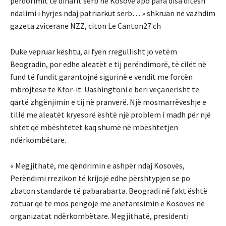
përdorimit të dinarit serb në Kosovë apo para disa ditësh
ndalimi i hyrjes ndaj patriarkut serb… » shkruan ne vazhdim
gazeta zvicerane NZZ, citon Le Canton27.ch
Duke vepruar kështu, ai fyen rregullisht jo vetëm
Beogradin, por edhe aleatët e tij perëndimorë, të cilët në
fund të fundit garantojnë sigurinë e vendit me forcën
mbrojtëse të Kfor-it. Uashingtoni e bëri veçanërisht të
qartë zhgënjimin e tij në pranverë. Një mosmarrëveshje e
tillë me aleatët kryesorë është një problem i madh për një
shtet që mbështetet kaq shumë në mbështetjen
ndërkombëtare.
« Megjithatë, me qëndrimin e ashpër ndaj Kosovës,
Perëndimi rrezikon të krijojë edhe përshtypjen se po
zbaton standarde të pabarabarta. Beogradi në fakt është
zotuar që të mos pengojë më anëtarësimin e Kosovës në
organizatat ndërkombëtare. Megjithatë, presidenti