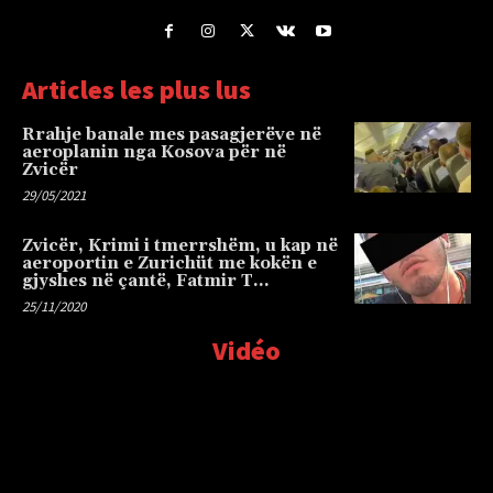
Articles les plus lus
Rrahje banale mes pasagjerëve në
aeroplanin nga Kosova për në
Zvicër
29/05/2021
Zvicër, Krimi i tmerrshëm, u kap në
aeroportin e Zurichüt me kokën e
gjyshes në çantë, Fatmir T…
25/11/2020
Vidéo