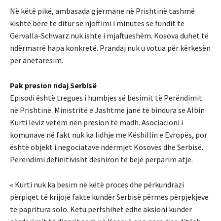
Në këtë pikë, ambasada gjermane në Prishtinë tashmë
kishte bërë të ditur se njoftimi i minutës së fundit të
Gervalla-Schwarz nuk ishte i mjaftueshëm. Kosova duhet të
ndërmarrë hapa konkretë. Prandaj nuk u votua për kërkesën
për anëtarësim.
Pak presion ndaj Serbisë
Episodi është tregues i humbjes së besimit të Perëndimit
në Prishtinë. Ministritë e Jashtme janë të bindura se Albin
Kurti lëviz vetëm nën presion të madh. Asociacioni i
komunave në fakt nuk ka lidhje me Këshillin e Evropës, por
është objekt i negociatave ndërmjet Kosovës dhe Serbisë.
Perëndimi definitivisht dëshiron të bëjë përparim atje.
« Kurti nuk ka besim në këtë proces dhe përkundrazi
përpiqet të krijojë fakte kundër Serbisë përmes përpjekjeve
të papritura solo. Këtu përfshihet edhe aksioni kundër