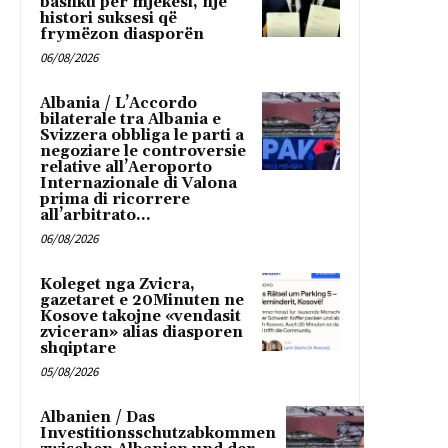
bashku për mjekësi, një
histori suksesi që
frymëzon diasporën
06/08/2026
Albania / L’Accordo
bilaterale tra Albania e
Svizzera obbliga le parti a
negoziare le controversie
relative all’Aeroporto
Internazionale di Valona
prima di ricorrere
all’arbitrato...
06/08/2026
Koleget nga Zvicra,
gazetaret e 20Minuten ne
Kosove takojne «vendasit
zviceran» alias diasporen
shqiptare
05/08/2026
Albanien / Das
Investitionsschutzabkommen