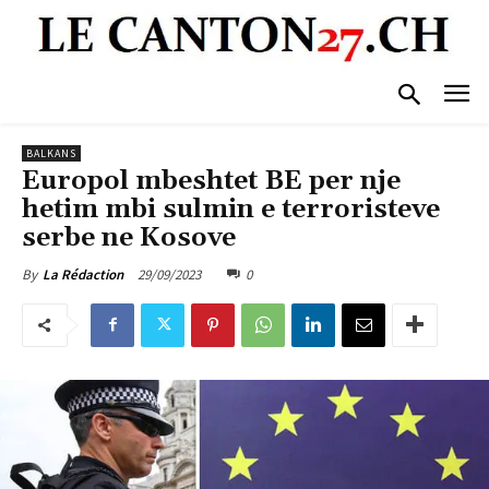
BALKANS
Europol mbeshtet BE per nje
hetim mbi sulmin e terroristeve
serbe ne Kosove
29/09/2023
0
By
La Rédaction