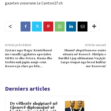
gazeten zvicerane Le Canton27.ch
Article précédent
Article suivant
Zyrtare nga Haga: Kontribuesi
Shumë shqetësusese sonte
me i madh i gjykates speciales
situata në Kosovë. Shtëpia e
SHBA-te dhe Zvicra. Rusia dhe
Bardhë i jep ultimatum Vuçiçit:
Serbia nuk japin asnje cent.
Largo trupat nga brezi kufitar
Kosova ja cfare po bën…
me Kosoven!
Derniers articles
Dy vëllezër shqiptarë në
Gjenevë diplomojnë së