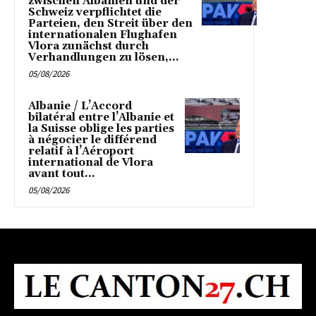
zwischen Albanien und der
Schweiz verpflichtet die
Parteien, den Streit über den
internationalen Flughafen
Vlora zunächst durch
Verhandlungen zu lösen,...
05/08/2026
Albanie / L’Accord
bilatéral entre l’Albanie et
la Suisse oblige les parties
à négocier le différend
relatif à l’Aéroport
international de Vlora
avant tout...
05/08/2026