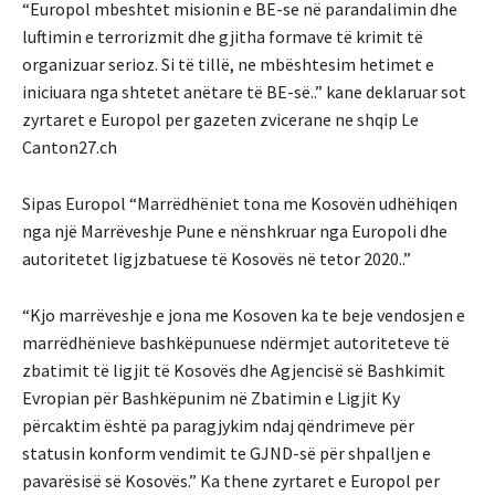
“Europol mbeshtet misionin e BE-se në parandalimin dhe
luftimin e terrorizmit dhe gjitha formave të krimit të
organizuar serioz. Si të tillë, ne mbështesim hetimet e
iniciuara nga shtetet anëtare të BE-së..” kane deklaruar sot
zyrtaret e Europol per gazeten zvicerane ne shqip Le
Canton27.ch
Sipas Europol “Marrëdhëniet tona me Kosovën udhëhiqen
nga një Marrëveshje Pune e nënshkruar nga Europoli dhe
autoritetet ligjzbatuese të Kosovës në tetor 2020..”
“Kjo marrëveshje e jona me Kosoven ka te beje vendosjen e
marrëdhënieve bashkëpunuese ndërmjet autoriteteve të
zbatimit të ligjit të Kosovës dhe Agjencisë së Bashkimit
Evropian për Bashkëpunim në Zbatimin e Ligjit Ky
përcaktim është pa paragjykim ndaj qëndrimeve për
statusin konform vendimit te GJND-së për shpalljen e
pavarësisë së Kosovës.” Ka thene zyrtaret e Europol per