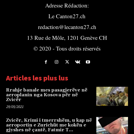
Adresse Rédaction:
Le Canton27.ch
redaction@lecanton27.ch
13 Rue de Môle, 1201 Genève CH
© 2020 - Tous droits réservés
Articles les plus lus
Rrahje banale mes pasagjerëve në
aeroplanin nga Kosova për në
Zvicër
29/05/2021
Zvicër, Krimi i tmerrshëm, u kap në
aeroportin e Zurichüt me kokën e
gjyshes në çantë, Fatmir T…