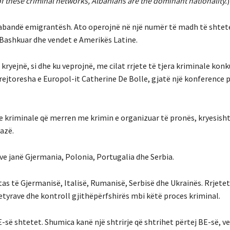
 of these criminal networks, Albanians are the dominant nationality.
)
ntrabandë emigrantësh. Ato operojnë në një numër të madh të shte
e Bashkuar dhe vendet e Amerikës Latine.
 kryejnë, si dhe ku veprojnë, me cilat rrjete të tjera kriminale kon
 drejtoresha e Europol-it Catherine De Bolle, gjatë një konference 
e kriminale që merren me krimin e organizuar të pronës, kryesisht
bazë.
ve janë Gjermania, Polonia, Portugalia dhe Serbia.
s të Gjermanisë, Italisë, Rumanisë, Serbisë dhe Ukrainës. Rrjete
etyrave dhe kontroll gjithëpërfshirës mbi këtë proces kriminal.
-së shtetet. Shumica kanë një shtrirje që shtrihet përtej BE-së, v