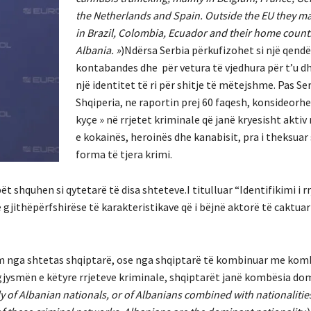
the Netherlands and Spain. Outside the EU they ma
in Brazil, Colombia, Ecuador and their home count
Albania. »
)Ndërsa Serbia përkufizohet si një qendë
kontabandes dhe për vetura të vjedhura për t’u d
një identitet të ri për shitje të mëtejshme. Pas Se
Shqiperia, ne raportin prej 60 faqesh, konsideorhen
kyçe » në rrjetet kriminale që janë kryesisht aktiv
e kokainës, heroinës dhe kanabisit, pra i theksuar 
forma të tjera krimi.
 shquhen si qytetarë të disa shteteve.I titulluar “Identifikimi i r
gjithëpërfshirëse të karakteristikave që i bëjnë aktorë të caktuar
m nga shtetas shqiptarë, ose nga shqiptarë të kombinuar me komb
 gjysmën e këtyre rrjeteve kriminale, shqiptarët janë kombësia do
 of Albanian nationals, or of Albanians combined with nationalitie