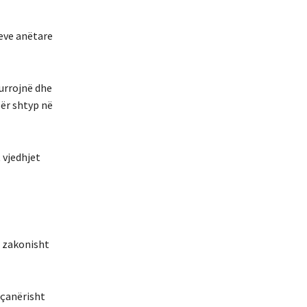
teve anëtare
kurrojnë dhe
për shtyp në
 vjedhjet
t zakonisht
eçanërisht