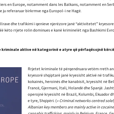
taliers en Europe, notamment dans les Balkans, notamment en Serb
e ju referaruar birkrmve nga Europol-i ne Hagë.
llrave dhe trafikimi i qenieve njerëzore janë “aktivitetet” kryesor
 Në këto rrjete rolin dominues e kanë kriminelët nga Bashkimi Evr
te kriminale aktive në kategorinë e atyre që përfaqësojnë kër
Rrjetet kriminale të përqendruara vetëm rreth a
kryesorë shqiptarë janë kryesisht aktivë në trafik
kokainës, heroinës dhe kanabisit, kryesisht në Bel
Francë, Gjermani, Itali, Holandë dhe Spanjë. Jash
operojnë kryesisht në Brazil, Kolumbi, Ekuador d
e tyre, Shqipëri. (
« Criminal networks centred sole
Albanian key members are mainly active in cocaine
cannabis trafficking, mainly in Belgium, France, Ger