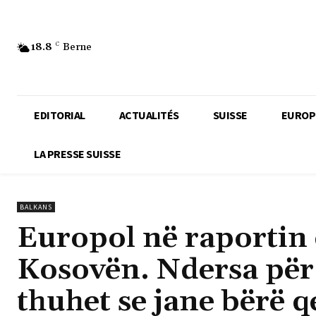
18.8
C
Berne
EDITORIAL
ACTUALITÉS
SUISSE
EUROP
LA PRESSE SUISSE
BALKANS
Europol në raportin
Kosovën. Ndersa për
thuhet se jane bërë q