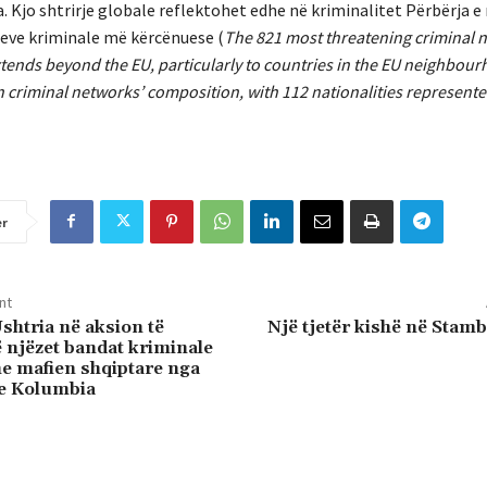
. Kjo shtrirje globale reflektohet edhe në kriminalitet Përbërja e
teve kriminale më kërcënuese (
The 821 most threatening criminal 
xtends beyond the EU, particularly to countries in the EU neighbour
d in criminal networks’ composition, with 112 nationalities represen
er
nt
shtria në aksion të
Një tjetër kishë në Stamb
ë njëzet bandat kriminale
me mafien shqiptare nga
e Kolumbia