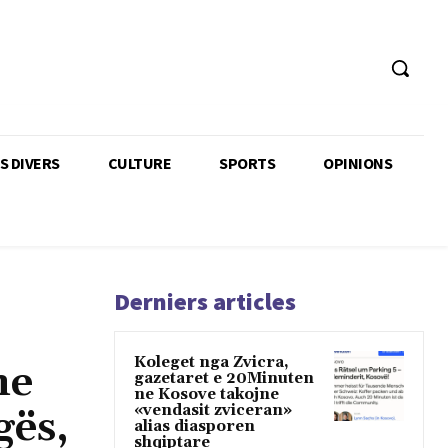
TS DIVERS
CULTURE
SPORTS
OPINIONS
Derniers articles
Koleget nga Zvicra,
ne
gazetaret e 20Minuten
ne Kosove takojne
«vendasit zviceran»
gës,
alias diasporen
shqiptare