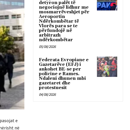
detyron palët të
negociojnë lidhur me
mosmarrëveshjet për
Aeroportin
Ndërkombëtar të
Vlorës para se te
përfundojë në
arbitrazh
ndërkombëtar
05/08/2026
Federata Evropiane e
Gazetarëve (EFJ) i
ankohet BE-se per
policine e Rames.
Ndaleni dhunen mbi
gazetaret dhe
protestuesit
04/08/2026
pasojat e
nërisht në