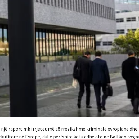
 një raport mbi rrjetet më të rrezikshme kriminale evropiane dhe 
ërkufitare në Evropë, duke përfshirë ketu edhe ato në Ballkan, veça