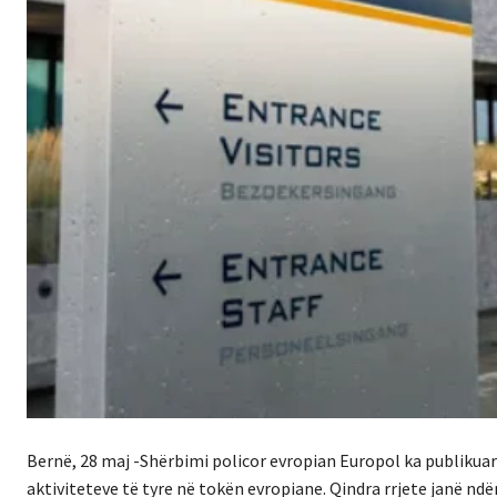
Bernë, 28 maj -Shërbimi policor evropian Europol ka publikuar
aktiviteteve të tyre në tokën evropiane. Qindra rrjete janë nd