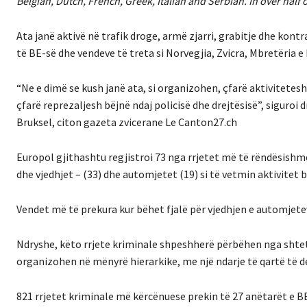
Belgian, Dutch, French, Greek, Italian and Serbian. In over half
Ata janë aktivë në trafik droge, armë zjarri, grabitje dhe ko
të BE-së dhe vendeve të treta si Norvegjia, Zvicra, Mbretëria 
“Ne e dimë se kush janë ata, si organizohen, çfarë aktivitetesh
çfarë reprezaljesh bëjnë ndaj policisë dhe drejtësisë”, siguroi
Bruksel, citon gazeta zvicerane Le Canton27.ch
Europol gjithashtu regjistroi 73 nga rrjetet më të rëndësishm
dhe vjedhjet – (33) dhe automjetet (19) si të vetmin aktivitet 
Vendet më të prekura kur bëhet fjalë për vjedhjen e automjete
Ndryshe, këto rrjete kriminale shpeshherë përbëhen nga shteta
organizohen në mënyrë hierarkike, me një ndarje të qartë të d
821 rrjetet kriminale më kërcënuese prekin të 27 anëtarët e BE