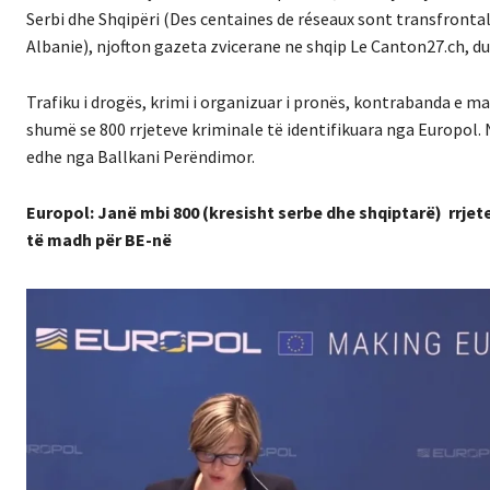
Serbi dhe Shqipëri (Des centaines de réseaux sont transfron
Albanie), njofton gazeta zvicerane ne shqip Le Canton27.ch, du
Trafiku i drogës, krimi i organizuar i pronës, kontrabanda e ma
shumë se 800 rrjeteve kriminale të identifikuara nga Europol.
edhe nga Ballkani Perëndimor.
Europol: Janë mbi 800 (kresisht serbe dhe shqiptarë) rrje
të madh për BE-në