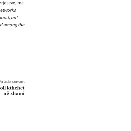
 rrjeteve, me
networks
hood, but
ted among the
Article suivant
oll kthehet
në xhami