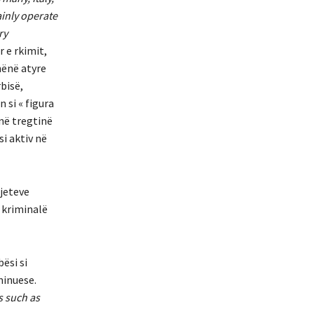
inly operate
ry
r e rkimit,
hënë atyre
rbisë,
 si « figura
 në tregtinë
si aktiv në
rjeteve
 kriminalë
ësi si
minuese.
s such as