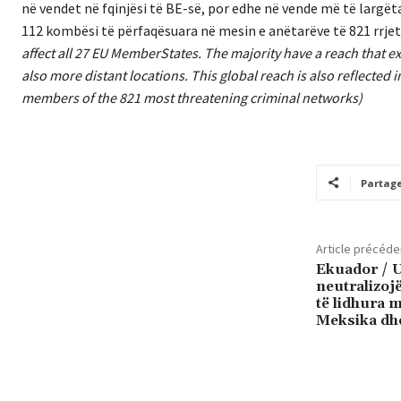
në vendet në fqinjësi të BE-së, por edhe në vende më të largëta
112 kombësi të përfaqësuara në mesin e anëtarëve të 821 rrje
affect all 27 EU MemberStates. The majority have a reach that e
also more distant locations. This global reach is also reflecte
members of the 821 most threatening criminal networks)
Partag
Article précéde
Ekuador / U
neutralizoj
të lidhura 
Meksika dh