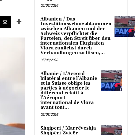
05/08/2026
Albanien / Das
Investitionsschutzabkommen
zwischen Albanien und der
Schweiz verpflichtet die
Parteien, den Streit über den
internationalen Flughafen
Vlora zunächst durch
Verhandlungen zu lösen,...
05/08/2026
Albanie / L’Accord
bilatéral entre l’Albanie
et la Suisse oblige les
parties à négocier le
différend relatif à
l’Aéroport
international de Vlora
avant tout...
05/08/2026
Shqiperi / Marrëveshja
Shqipëri-Zvicër