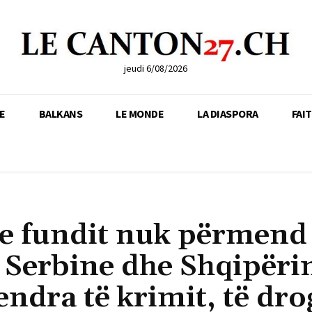
jeudi 6/08/2026
E
BALKANS
LE MONDE
LA DIASPORA
FAI
 e fundit nuk përmend
 Serbine dhe Shqipëri
endra të krimit, të dro