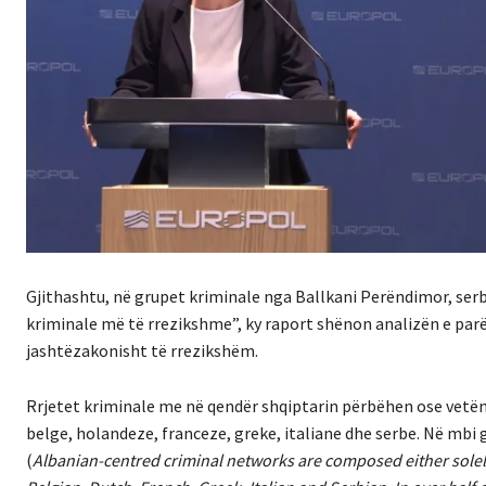
Gjithashtu, në grupet kriminale nga Ballkani Perëndimor, serbët
kriminale më të rrezikshme”, ky raport shënon analizën e parë 
jashtëzakonisht të rrezikshëm.
Rrjetet kriminale me në qendër shqiptarin përbëhen ose vetë
belge, holandeze, franceze, greke, italiane dhe serbe. Në mbi
(
Albanian-centred criminal networks are composed either solely