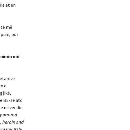
ie et en
e të më
opian, por
cënimin më
nëtarëve
un e
gjikë,
të BE-së ato
he në vendin
ly around
, heroin and
many, Italy,