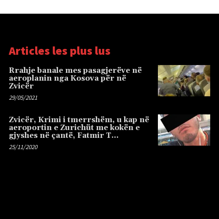
Articles les plus lus
Rrahje banale mes pasagjerëve në
aeroplanin nga Kosova për në
Zvicër
29/05/2021
Zvicër, Krimi i tmerrshëm, u kap në
aeroportin e Zurichüt me kokën e
gjyshes në çantë, Fatmir T…
25/11/2020