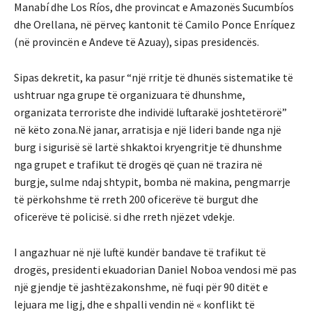
Manabí dhe Los Ríos, dhe provincat e Amazonës Sucumbíos
dhe Orellana, në përveç kantonit të Camilo Ponce Enríquez
(në provincën e Andeve të Azuay), sipas presidencës.
Sipas dekretit, ka pasur “një rritje të dhunës sistematike të
ushtruar nga grupe të organizuara të dhunshme,
organizata terroriste dhe individë luftarakë joshtetërorë”
në këto zona.Në janar, arratisja e një lideri bande nga një
burg i sigurisë së lartë shkaktoi kryengritje të dhunshme
nga grupet e trafikut të drogës që çuan në trazira në
burgje, sulme ndaj shtypit, bomba në makina, pengmarrje
të përkohshme të rreth 200 oficerëve të burgut dhe
oficerëve të policisë. si dhe rreth njëzet vdekje.
I angazhuar në një luftë kundër bandave të trafikut të
drogës, presidenti ekuadorian Daniel Noboa vendosi më pas
një gjendje të jashtëzakonshme, në fuqi për 90 ditët e
lejuara me ligj, dhe e shpalli vendin në « konflikt të