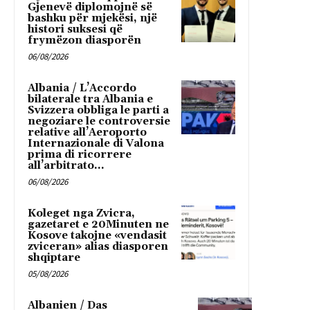
Gjenevë diplomojnë së
bashku për mjekësi, një
histori suksesi që
frymëzon diasporën
06/08/2026
Albania / L’Accordo
bilaterale tra Albania e
Svizzera obbliga le parti a
negoziare le controversie
relative all’Aeroporto
Internazionale di Valona
prima di ricorrere
all’arbitrato...
06/08/2026
Koleget nga Zvicra,
gazetaret e 20Minuten ne
Kosove takojne «vendasit
zviceran» alias diasporen
shqiptare
05/08/2026
Albanien / Das