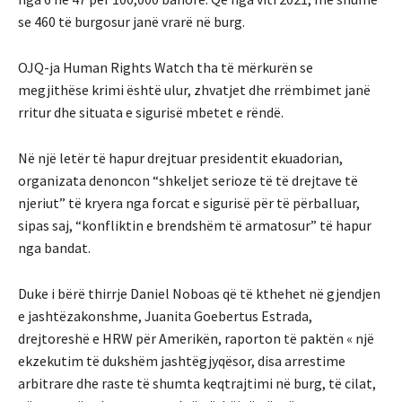
se 460 të burgosur janë vrarë në burg.
OJQ-ja Human Rights Watch tha të mërkurën se
megjithëse krimi është ulur, zhvatjet dhe rrëmbimet janë
rritur dhe situata e sigurisë mbetet e rëndë.
Në një letër të hapur drejtuar presidentit ekuadorian,
organizata denoncon “shkeljet serioze të të drejtave të
njeriut” të kryera nga forcat e sigurisë për të përballuar,
sipas saj, “konfliktin e brendshëm të armatosur” të hapur
nga bandat.
Duke i bërë thirrje Daniel Noboas që të kthehet në gjendjen
e jashtëzakonshme, Juanita Goebertus Estrada,
drejtoreshë e HRW për Amerikën, raporton të paktën « një
ekzekutim të dukshëm jashtëgjyqësor, disa arrestime
arbitrare dhe raste të shumta keqtrajtimi në burg, të cilat,