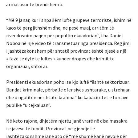
armatosur të brendshëm ».
“Më 9 janar, kur i shpallëm luftë grupeve terroriste, ishim në
kaos të përgjithshëm dhe, në pesë muaj, arritëm të
rivendosnim paqen për popullin ekuadorian”, tha Daniel
Noboa në një video të transmetuar nga presidenca. Regjimi
i jashtëzakonshëm për shtatë provincat është pjesë e një
« faze të dytë të luftës » kundër drogës dhe krimit të
organizuar, shtoi ai.
Presidenti ekuadorian pohoi se kjo luftë “është sektorizuar.
Bandat kriminale, përballë ofensivës ushtarake, u strehuan
dhe u ngulitën në shtatë krahina” ku kapacitetet e forcave
publike “u tejkaluan”.
Në këto rajone, dhjetëra njerëz janë vrarë në disa masakra
të javëve të fundit. Provincat në gjendje të
jashtëzakonshme janë ato që “më shumë kanë nevojë për