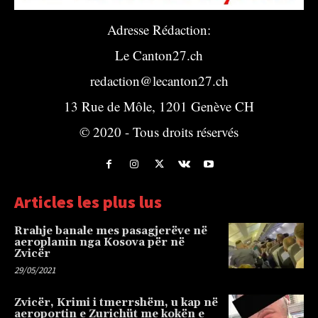
Adresse Rédaction:
Le Canton27.ch
redaction@lecanton27.ch
13 Rue de Môle, 1201 Genève CH
© 2020 - Tous droits réservés
Articles les plus lus
Rrahje banale mes pasagjerëve në
aeroplanin nga Kosova për në
Zvicër
29/05/2021
Zvicër, Krimi i tmerrshëm, u kap në
aeroportin e Zurichüt me kokën e