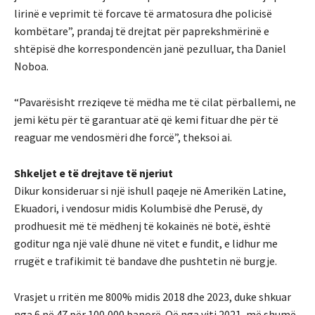
lirinë e veprimit të forcave të armatosura dhe policisë
kombëtare”, prandaj të drejtat për paprekshmërinë e
shtëpisë dhe korrespondencën janë pezulluar, tha Daniel
Noboa.
“Pavarësisht rreziqeve të mëdha me të cilat përballemi, ne
jemi këtu për të garantuar atë që kemi fituar dhe për të
reaguar me vendosmëri dhe forcë”, theksoi ai.
Shkeljet e të drejtave të njeriut
Dikur konsideruar si një ishull paqeje në Amerikën Latine,
Ekuadori, i vendosur midis Kolumbisë dhe Perusë, dy
prodhuesit më të mëdhenj të kokainës në botë, është
goditur nga një valë dhune në vitet e fundit, e lidhur me
rrugët e trafikimit të bandave dhe pushtetin në burgje.
Vrasjet u rritën me 800% midis 2018 dhe 2023, duke shkuar
nga 6 në 47 për 100,000 banorë. Që nga viti 2021, më shumë