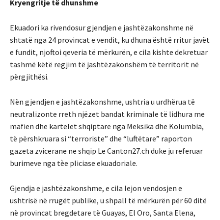
Kryengritje të dhunshme
Ekuadori ka rivendosur gjendjen e jashtëzakonshme në
shtatë nga 24 provincat e vendit, ku dhuna është rritur javët
e fundit, njoftoi qeveria të mërkurën, e cila kishte dekretuar
tashmë këtë regjim të jashtëzakonshëm të territorit në
përgjithësi.
Nën gjendjen e jashtëzakonshme, ushtria u urdhërua të
neutralizonte rreth njëzet bandat kriminale të lidhura me
mafien dhe kartelet shqiptare nga Meksika dhe Kolumbia,
të përshkruara si “terroriste” dhe “luftëtare” raporton
gazeta zvicerane ne shqip Le Canton27.ch duke ju referuar
burimeve nga tèe pliciase ekuadoriale.
Gjendja e jashtëzakonshme, e cila lejon vendosjen e
ushtrisë në rrugët publike, u shpall të mërkurën për 60 ditë
në provincat bregdetare të Guayas, El Oro, Santa Elena,