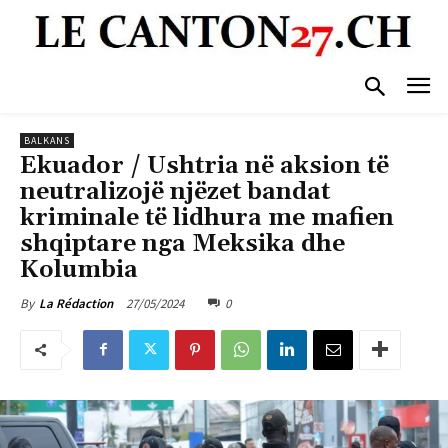
BALKANS
Ekuador / Ushtria në aksion të
neutralizojë njëzet bandat
kriminale të lidhura me mafien
shqiptare nga Meksika dhe
Kolumbia
27/05/2024
0
By
La Rédaction