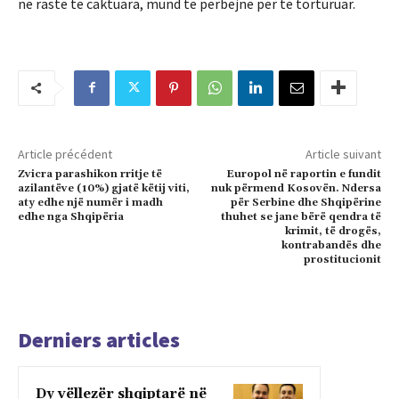
në raste të caktuara, mund të përbëjnë për të torturuar.
Article précédent
Article suivant
Zvicra parashikon rritje të
Europol në raportin e fundit
azilantëve (10%) gjatë këtij viti,
nuk përmend Kosovën. Ndersa
aty edhe një numër i madh
për Serbine dhe Shqipërine
edhe nga Shqipëria
thuhet se jane bërë qendra të
krimit, të drogës,
kontrabandës dhe
prostitucionit
Derniers articles
Dy vëllezër shqiptarë në