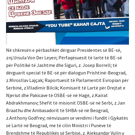
Në shkresën e përbashkët dërguar Presidentes së BE-së,
znj.Ursula Von Der Leyen; Përfaqësuesit të lartë të BE-së
për Politikë të Jashtme dhe Siguri, z. Josep Borrell; të
dërguarit special të BE-së për dialogun Prishtinë-Beograd,
z.Mirosllav Lajçak; Raportuesit të Parlamentit Evropian për
Serbinë, z.Vlladimir Bilcik; Komisarit të Lartë për Drejtat e
Njeriut dhe Pakicave të OSBE-së në Hagë, z.Kairat
Abdrakhmanov; Shefit të misionit OSBE-së në Serbi, z.Jan
Braathu dhe Ambasadorit të SHBA-së në Beograd,
z.Anthony Godfrey; nënvizuam se vendimi i fundit i Gjykatës
së Lartë në Beograd, me të cilin Ministri i Punëve të
Brendshme të Republikës së Serbisë, z. Aleksandar Vulin u