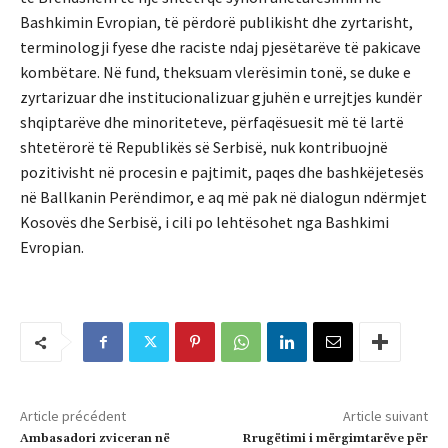
Bashkimin Evropian, të përdorë publikisht dhe zyrtarisht,
terminologji fyese dhe raciste ndaj pjesëtarëve të pakicave
kombëtare. Në fund, theksuam vlerësimin tonë, se duke e
zyrtarizuar dhe institucionalizuar gjuhën e urrejtjes kundër
shqiptarëve dhe minoriteteve, përfaqësuesit më të lartë
shtetërorë të Republikës së Serbisë, nuk kontribuojnë
pozitivisht në procesin e pajtimit, paqes dhe bashkëjetesës
në Ballkanin Perëndimor, e aq më pak në dialogun ndërmjet
Kosovës dhe Serbisë, i cili po lehtësohet nga Bashkimi
Evropian.
Article précédent
Article suivant
Ambasadori zviceran në
Rrugëtimi i mërgimtarëve për