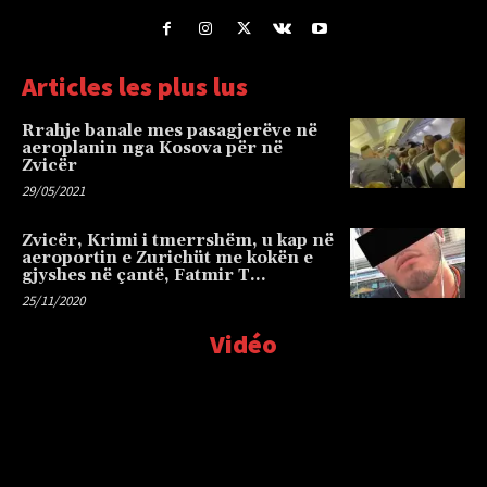
Articles les plus lus
Rrahje banale mes pasagjerëve në
aeroplanin nga Kosova për në
Zvicër
29/05/2021
Zvicër, Krimi i tmerrshëm, u kap në
aeroportin e Zurichüt me kokën e
gjyshes në çantë, Fatmir T…
25/11/2020
Vidéo