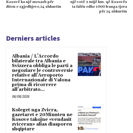
Kosovë ka një mesazh për
një votë 2 mijë km. që Kosovës
diten e zgjedhjeve,14 shkurtin
ia falën edhe 1000 franga tjera
për 14 shkurtin
Derniers articles
Albania / L’Accordo
bilaterale tra Albania e
Svizzera obbliga le parti a
negoziare le controversie
relative all’Aeroporto
Internazionale di Valona
prima di ricorrere
all’arbitrato...
06/08/2026
Koleget nga Zvicra,
gazetaret e 20Minuten ne
Kosove takojne «vendasit
zviceran» alias diasporen
shqiptare