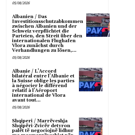
05/08/2026
Albanien / Das
Investitionsschutzabkommen
zwischen Albanien und der
Schweiz verpflichtet die
Parteien, den Streit über den
internationalen Flughafen
Vlora zunächst durch
Verhandlungen zu lösen,...
05/08/2026
Albanie / L’Accord
bilatéral entre l’Albanie et
la Suisse oblige les parties
à négocier le différend
relatif à l’Aéroport
international de Vlora
avant tout...
05/08/2026
Shqiperi / Marrëveshja
Shqipëri-Zvicër detyron
palët të negociojnë lidhur