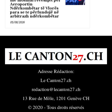
me mosmarrëveshjet për
Aeroportin
Ndërkombëtar të Vlorës
para se te përfundojë në
arbitrazh ndërkombëtar
05/08/2026
Adresse Rédaction:
Le Canton27.ch
redaction@lecanton27.ch
13 Rue de Môle, 1201 Genève CH
© 2020 - Tous droits réservés