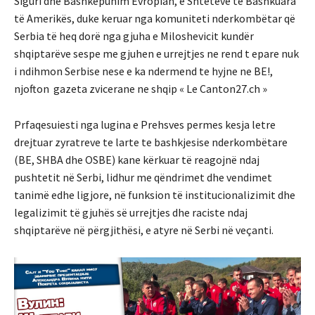
Siguri dhe Bashkëpunim Evropian, e Shteteve të Bashkuara
të Amerikës, duke keruar nga komuniteti nderkombëtar që
Serbia të heq dorë nga gjuha e Miloshevicit kundër
shqiptarëve sespe me gjuhen e urrejtjes ne rend t epare nuk
i ndihmon Serbise nese e ka ndermend te hyjne ne BE!,
njofton gazeta zvicerane ne shqip « Le Canton27.ch »
Prfaqesuiesti nga lugina e Prehsves permes kesja letre
drejtuar zyratreve te larte te bashkjesise nderkombëtare
(BE, SHBA dhe OSBE) kane kërkuar të reagojnë ndaj
pushtetit në Serbi, lidhur me qëndrimet dhe vendimet
tanimë edhe ligjore, në funksion të institucionalizimit dhe
legalizimit të gjuhës së urrejtjes dhe raciste ndaj
shqiptarëve në përgjithësi, e atyre në Serbi në veçanti.