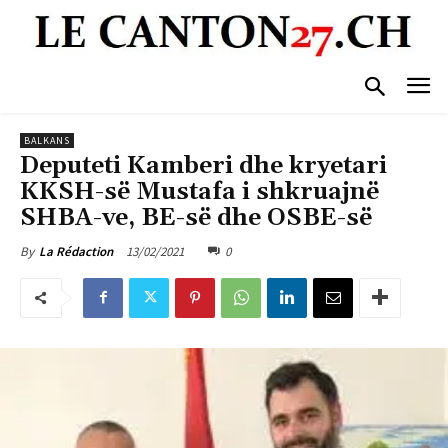
BALKANS
Deputeti Kamberi dhe kryetari
KKSH-së Mustafa i shkruajnë
SHBA-ve, BE-së dhe OSBE-së
13/02/2021
0
By
La Rédaction