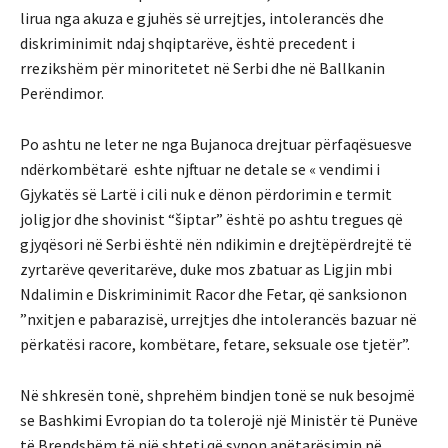
lirua nga akuza e gjuhës së urrejtjes, intolerancës dhe
diskriminimit ndaj shqiptarëve, është precedent i
rrezikshëm për minoritetet në Serbi dhe në Ballkanin
Perëndimor.
Po ashtu ne leter ne nga Bujanoca drejtuar përfaqësuesve
ndërkombëtarë eshte njftuar ne detale se « vendimi i
Gjykatës së Lartë i cili nuk e dënon përdorimin e termit
joligjor dhe shovinist “šiptar” është po ashtu tregues që
gjyqësori në Serbi është nën ndikimin e drejtëpërdrejtë të
zyrtarëve qeveritarëve, duke mos zbatuar as Ligjin mbi
Ndalimin e Diskriminimit Racor dhe Fetar, që sanksionon
”nxitjen e pabarazisë, urrejtjes dhe intolerancës bazuar në
përkatësi racore, kombëtare, fetare, seksuale ose tjetër”.
Në shkresën tonë, shprehëm bindjen tonë se nuk besojmë
se Bashkimi Evropian do ta tolerojë një Ministër të Punëve
të Brendshëm të një shteti që synon anëtarësimin në