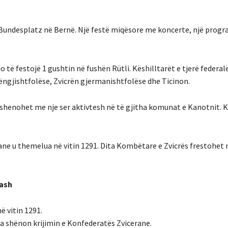
 Bundesplatz në Bernë. Një festë miqësore me koncerte, një progr
 të festojë 1 gushtin në fushën Rütli. Këshilltarët e tjerë federal
ëngjishtfolëse, Zvicrën gjermanishtfolëse dhe Ticinon.
es shenohet me nje ser aktivtesh në të gjitha komunat e Kanotnit.
erane u themelua në vitin 1291. Dita Kombëtare e Zvicrës frestohet
tash
ë vitin 1291.
la shënon krijimin e Konfederatës Zvicerane.