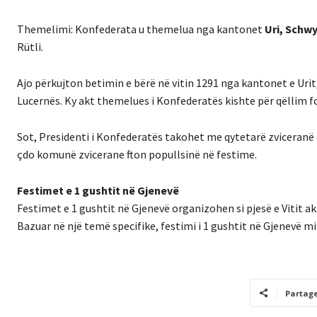
Themelimi: Konfederata u themelua nga kantonet
Uri, Schw
Rütli.
Ajo përkujton betimin e bërë në vitin 1291 nga kantonet e Urit
Lucernës. Ky akt themelues i Konfederatës kishte për qëllim fo
Sot, Presidenti i Konfederatës takohet me qytetarë zviceranë që
çdo komunë zvicerane fton popullsinë në festime.
Festimet e 1 gushtit në Gjenevë
Festimet e 1 gushtit në Gjenevë organizohen si pjesë e Vitit aktu
Bazuar në një temë specifike, festimi i 1 gushtit në Gjenevë m
Partag