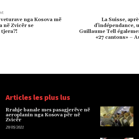
nt
 veturave nga Kosova më
La Suisse, aprè
a në Zvicër se
d’indépendance, u
 tjera?!
Guillaume Tell égalemen
«27 cantons» – A
Articles les plus lus
Rrahje banale mes pasagjerëve në
aeroplanin nga Kosova për në
Zvicër
29/05/2021