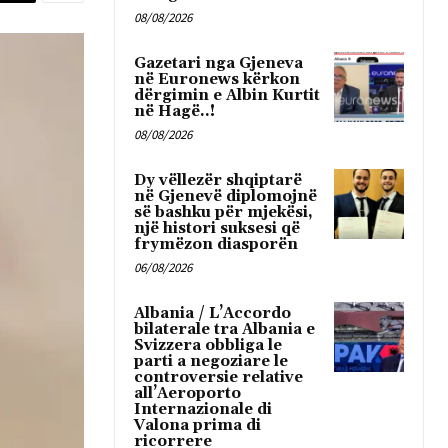
08/08/2026
Gazetari nga Gjeneva
në Euronews kërkon
dërgimin e Albin Kurtit
në Hagë..!
08/08/2026
Dy vëllezër shqiptarë
në Gjenevë diplomojnë
së bashku për mjekësi,
një histori suksesi që
frymëzon diasporën
06/08/2026
Albania / L’Accordo
bilaterale tra Albania e
Svizzera obbliga le
parti a negoziare le
controversie relative
all’Aeroporto
Internazionale di
Valona prima di
ricorrere