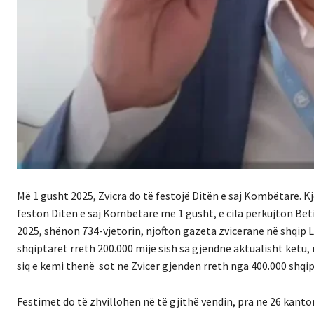
Më 1 gusht 2025, Zvicra do të festojë Ditën e saj Kombëtare. K
feston Ditën e saj Kombëtare më 1 gusht, e cila përkujton Betim
2025, shënon 734-vjetorin, njofton gazeta zvicerane në shqip 
shqiptaret rreth 200.000 mije sish sa gjendne aktualisht ketu
siq e kemi thenë sot ne Zvicer gjenden rreth nga 400.000 shqi
Festimet do të zhvillohen në të gjithë vendin, pra ne 26 kanto