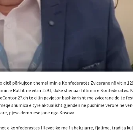
jo ditë përkujton themelimin e Konfederatës Zvicerane në vitin 129
in e Rütlit në vitin 1291, duke shënuar fillimin e Konfederatës. K
LeCanton27.ch te cilin pevjetor bashkarisht me zvicerane do te fe
, meqe shumica e tyre aktualisht gjenden ne pushime verore ne ven
pare, pjesa demruese janë nga Kosova..
net e konfederastes Hlevetike me fishekzjarre, fjalime, tradita ku