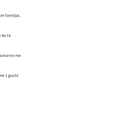
am familjar,
ë do të
 Koncerte me
 më 1 gusht