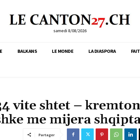
samedi 8/08/2026
E
BALKANS
LE MONDE
LA DIASPORA
FAI
734 vite shtet – kremto
shke me mijera shqipt
Partager