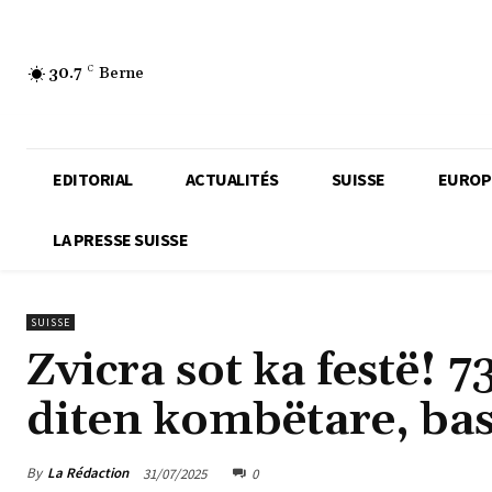
30.7
C
Berne
EDITORIAL
ACTUALITÉS
SUISSE
EUROP
LA PRESSE SUISSE
SUISSE
Zvicra sot ka festë! 
diten kombëtare, ba
By
La Rédaction
31/07/2025
0