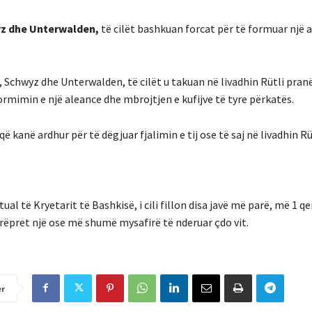
yz dhe Unterwalden,
të cilët bashkuan forcat për të formuar një 
, Schwyz dhe Unterwalden, të cilët u takuan në livadhin Rütli pranë
rmimin e një aleance dhe mbrojtjen e kufijve të tyre përkatës.
 kanë ardhur për të dëgjuar fjalimin e tij ose të saj në livadhin Rü
al të Kryetarit të Bashkisë, i cili fillon disa javë më parë, më 1 qe
irëpret një ose më shumë mysafirë të nderuar çdo vit.
er