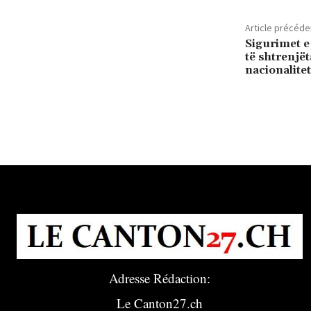
Article précéde
Sigurimet e
të shtrenjët
nacionalitet
Adresse Rédaction:
Le Canton27.ch