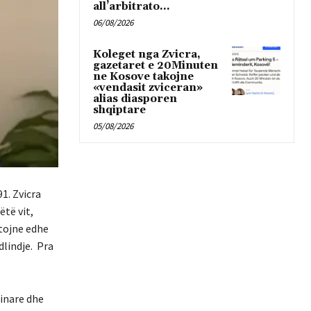
all’arbitrato...
06/08/2026
Koleget nga Zvicra,
gazetaret e 20Minuten
ne Kosove takojne
«vendasit zviceran»
alias diasporen
shqiptare
05/08/2026
1. Zvicra
ëtë vit,
stojne edhe
dlindje. Pra
linare dhe