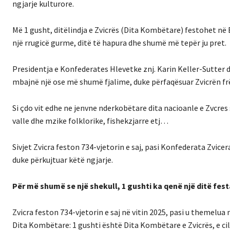
ngjarje kulturore.
Më 1 gusht, ditëlindja e Zvicrës (Dita Kombëtare) festohet në
një rrugicë gurme, ditë të hapura dhe shumë më tepër ju pret.
Presidentja e Konfederates Hlevetke znj. Karin Keller-Sutter do
mbajnë një ose më shumë fjalime, duke përfaqësuar Zvicrën fr
Si çdo vit edhe ne jenvne nderkobëtare dita nacioanle e Zvcr
valle dhe mzike folklorike, fishekzjarre etj…
Sivjet Zvicra feston 734-vjetorin e saj, pasi Konfederata Zvic
duke përkujtuar këtë ngjarje.
Për më shumë se një shekull, 1 gushti ka qenë një ditë fes
Zvicra feston 734-vjetorin e saj në vitin 2025, pasi u themelua n
Dita Kombëtare: 1 gushti është Dita Kombëtare e Zvicrës, e ci