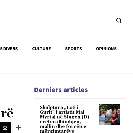
TS DIVERS
CULTURE
SPORTS
OPINIONS
Derniers articles
n
Skulptura „Loti i
arë
Gurit“ i artistit Mal
Myrtaj në Singen (D)
rrëfen dhimbjen,
mallin dhe forcën e
mërgimtarëve