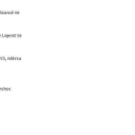
aleancë në
 Liqenit të
tli, ndërsa
rshor.