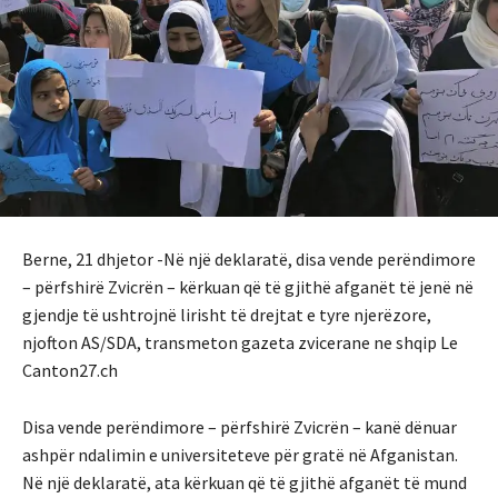
Berne, 21 dhjetor -Në një deklaratë, disa vende perëndimore
– përfshirë Zvicrën – kërkuan që të gjithë afganët të jenë në
gjendje të ushtrojnë lirisht të drejtat e tyre njerëzore,
njofton AS/SDA, transmeton gazeta zvicerane ne shqip Le
Canton27.ch
Disa vende perëndimore – përfshirë Zvicrën – kanë dënuar
ashpër ndalimin e universiteteve për gratë në Afganistan.
Në një deklaratë, ata kërkuan që të gjithë afganët të mund