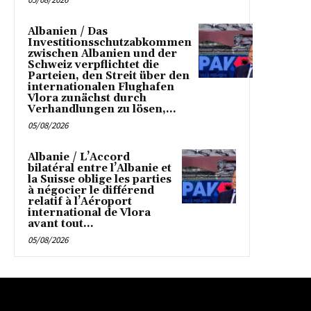
Albanien / Das
Investitionsschutzabkommen
zwischen Albanien und der
Schweiz verpflichtet die
Parteien, den Streit über den
internationalen Flughafen
Vlora zunächst durch
Verhandlungen zu lösen,...
05/08/2026
Albanie / L’Accord
bilatéral entre l’Albanie et
la Suisse oblige les parties
à négocier le différend
relatif à l’Aéroport
international de Vlora
avant tout...
05/08/2026