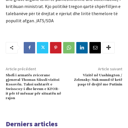
kritikuan ministrat. Kjo politikë tregon qartë shpërfilljen e
talebanëve për të drejtat e njeriut dhe liritë themelore të
popullit afgan. /ATS/SDA
Article précédent
Article suivant
Shefi i armatës zvicerane
Vizitë në Uashington /
gjeneral Thomas Süssli vizitoi
Zelensky: Nuk mund të ketë
Kosovën. Takoi ushtarët e
paqe të drejtë me Putinin
Swisscoy-i dhe kreun e KFOR-
it për të mësuar për situatën në
rajon
Derniers articles