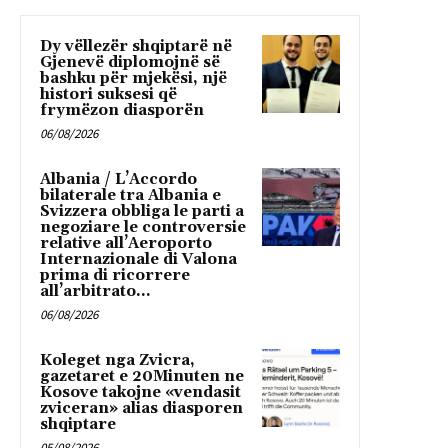
Dy vëllezër shqiptarë në
Gjenevë diplomojnë së
bashku për mjekësi, një
histori suksesi që
frymëzon diasporën
06/08/2026
Albania / L’Accordo
bilaterale tra Albania e
Svizzera obbliga le parti a
negoziare le controversie
relative all’Aeroporto
Internazionale di Valona
prima di ricorrere
all’arbitrato...
06/08/2026
Koleget nga Zvicra,
gazetaret e 20Minuten ne
Kosove takojne «vendasit
zviceran» alias diasporen
shqiptare
05/08/2026