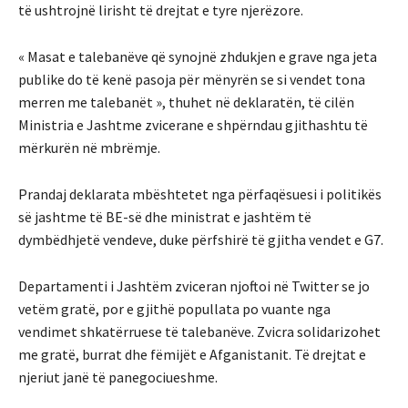
të ushtrojnë lirisht të drejtat e tyre njerëzore.
« Masat e talebanëve që synojnë zhdukjen e grave nga jeta
publike do të kenë pasoja për mënyrën se si vendet tona
merren me talebanët », thuhet në deklaratën, të cilën
Ministria e Jashtme zvicerane e shpërndau gjithashtu të
mërkurën në mbrëmje.
Prandaj deklarata mbështetet nga përfaqësuesi i politikës
së jashtme të BE-së dhe ministrat e jashtëm të
dymbëdhjetë vendeve, duke përfshirë të gjitha vendet e G7.
Departamenti i Jashtëm zviceran njoftoi në Twitter se jo
vetëm gratë, por e gjithë popullata po vuante nga
vendimet shkatërruese të talebanëve. Zvicra solidarizohet
me gratë, burrat dhe fëmijët e Afganistanit. Të drejtat e
njeriut janë të panegociueshme.