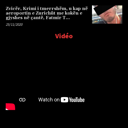
Zvicër, Krimi i tmerrshëm, u kap në
aeroportin e Zurichüt me kokën e
gjyshes në çantë, Fatmir T…
25/11/2020
Vidéo