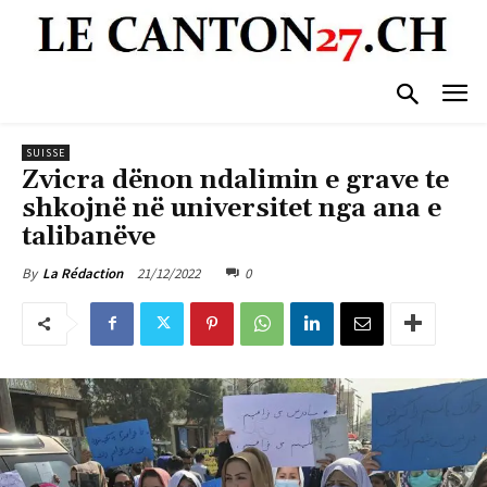
SUISSE
Zvicra dënon ndalimin e grave te
shkojnë në universitet nga ana e
talibanëve
21/12/2022
0
By
La Rédaction