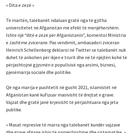
« Dita e zezë »
Të martën, talebanët ndaluan gratë nga të gjitha
universitetet në Afganistan me efekt të menjëhershëm.
Ishte një “ditë e zezë për Afganistanin”, komentoi Ministria
e Jashtme zvicerane. Pas vendimit, ambasadori zviceran
Heinrich Schellenberg deklaroi në Twitter se talebanët nuk
duhet të ankohen për ikjen e trurit dhe në të njëjtën kohë të
përjashtojnë gjysmën e popullsisë nga arsimi, biznesi,
pjesëmarrja sociale dhe politike.
Që nga marrja e pushtetit në gusht 2021, islamistët në
Afganistan kanë kufizuar masivisht të drejtat e grave.
Vajzat dhe gratë janë kryesisht të përjashtuara nga jeta
publike.
« Masat represive të marra nga talebanët kundër vajzave
dhe grave afgane ishin të pamëshirshme dhe sistematike, »