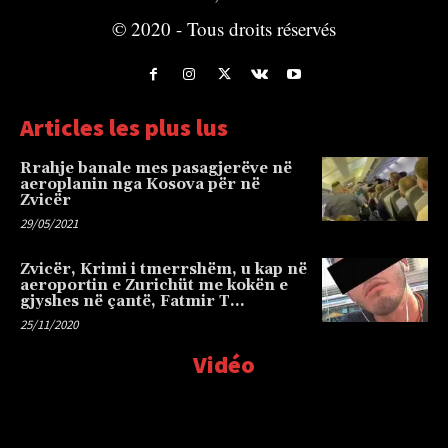
© 2020 - Tous droits réservés
Articles les plus lus
Rrahje banale mes pasagjerëve në
aeroplanin nga Kosova për në
Zvicër
29/05/2021
Zvicër, Krimi i tmerrshëm, u kap në
aeroportin e Zurichüt me kokën e
gjyshes në çantë, Fatmir T…
25/11/2020
Vidéo