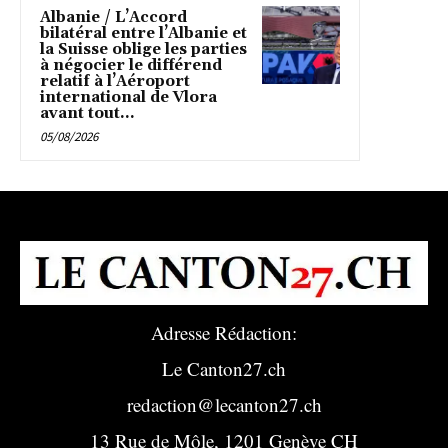
Albanie / L’Accord
bilatéral entre l’Albanie et
la Suisse oblige les parties
à négocier le différend
relatif à l’Aéroport
international de Vlora
avant tout...
05/08/2026
Adresse Rédaction:
Le Canton27.ch
redaction@lecanton27.ch
13 Rue de Môle, 1201 Genève CH