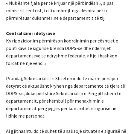
« Nuk është fjala për të krijuar një përbindësh », sipas
ministrit centrist, i cili u mbrojt nga dëshira për të
përmirësuar dukshmërinë e departamentit të tij.
Centralizimi i detyrave
Ky ripozicionim përmirëson koordinimin për çështjet e
politikave të sigurisë brenda DDPS-së dhe ndërmjet
departamenteve të ndryshme federale. « Kjo i bashkon
forcat në një vend. »
Prandaj, Sekretariati i ri Shtetëror do të marrë përsipër
detyrat që aktualisht kryhen nga departamente të tjera të
DDPS-së, duke përfshirë Sekretariatin e Përgjithshëm të
departamentit, për shembull për menaxhimin e
departamentit përgjegjës për kontrollet e sigurisë në
lidhje me personat.
Ai gjithashtu do të duhet të analizojë situatën e sigurisë në