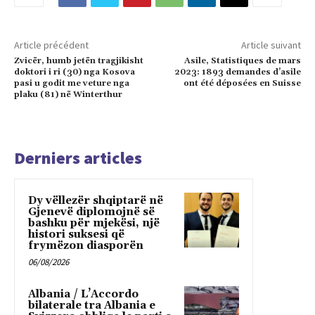
Article précédent
Article suivant
Zvicër, humb jetën tragjikisht
Asile, Statistiques de mars
doktori i ri (30) nga Kosova
2023: 1893 demandes d’asile
pasi u godit me veture nga
ont été déposées en Suisse
plaku (81) në Winterthur
Derniers articles
Dy vëllezër shqiptarë në
Gjenevë diplomojnë së
bashku për mjekësi, një
histori suksesi që
frymëzon diasporën
06/08/2026
Albania / L’Accordo
bilaterale tra Albania e