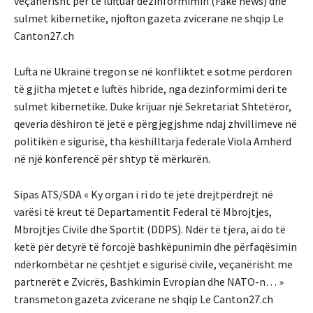
veçanërisht për të luftuar dezinformimin (Fake news) dhe
sulmet kibernetike, njofton gazeta zvicerane ne shqip Le
Canton27.ch
Lufta në Ukrainë tregon se në konfliktet e sotme përdoren
të gjitha mjetet e luftës hibride, nga dezinformimi deri te
sulmet kibernetike. Duke krijuar një Sekretariat Shtetëror,
qeveria dëshiron të jetë e përgjegjshme ndaj zhvillimeve në
politikën e sigurisë, tha këshilltarja federale Viola Amherd
në një konferencë për shtyp të mërkurën.
Sipas ATS/SDA « Ky organ i ri do të jetë drejtpërdrejt në
varësi të kreut të Departamentit Federal të Mbrojtjes,
Mbrojtjes Civile dhe Sportit (DDPS). Ndër të tjera, ai do të
ketë për detyrë të forcojë bashkëpunimin dhe përfaqësimin
ndërkombëtar në çështjet e sigurisë civile, veçanërisht me
partnerët e Zvicrës, Bashkimin Evropian dhe NATO-n… »
transmeton gazeta zvicerane ne shqip Le Canton27.ch