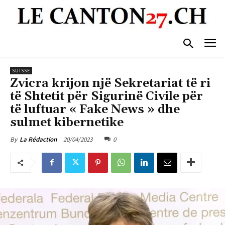
SUISSE
Zvicra krijon një Sekretariat të ri
të Shtetit për Sigurinë Civile për
të luftuar « Fake News » dhe
sulmet kibernetike
20/04/2023
0
By
La Rédaction