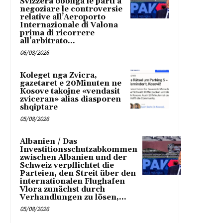
Svizzera obbliga le parti a
negoziare le controversie
relative all’Aeroporto
Internazionale di Valona
prima di ricorrere
all’arbitrato...
06/08/2026
Koleget nga Zvicra,
gazetaret e 20Minuten ne
Kosove takojne «vendasit
zviceran» alias diasporen
shqiptare
05/08/2026
Albanien / Das
Investitionsschutzabkommen
zwischen Albanien und der
Schweiz verpflichtet die
Parteien, den Streit über den
internationalen Flughafen
Vlora zunächst durch
Verhandlungen zu lösen,...
05/08/2026