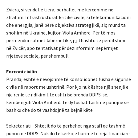
Zvicra, si vendet e tjera, përballet me kërcënime në
zhvillim. Infrastrukturat kritike civile, si telekomunikacioni
dhe energjia, janë bërë objektiva strategjikë, siç mund ta
shohim në Ukrainë, kujton Viola Amherd. Për të mos
përmendur sulmet kibernetike, gjithashtu të përditshme
në Zvicër, apo tentativat për dezinformim nëpërmjet
rrjeteve sociale, për shembull.
Forconi civilin
Prandaj është e nevojshme të konsolidohet fusha e sigurisë
civile në raport me ushtrinë. Por kjo nuk është një shenjë e
një rënie të ndikimit të ushtrisë brenda DDPS-së,
këmbënguli Viola Amherd. Të dy fushat tashmë punojnë së
bashku dhe do të vazhdojnë ta bëjnë këtë.
Sekretariati i Shtetit do të përbëhet nga stafi që tashmë
punon në DDPS. Nuk do të kërkojë burime të reja financiare.