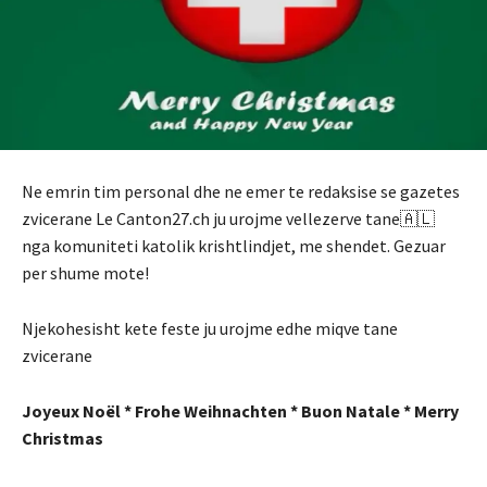
Ne emrin tim personal dhe ne emer te redaksise se gazetes
zvicerane Le Canton27.ch ju urojme vellezerve tane🇦🇱
nga komuniteti katolik krishtlindjet, me shendet. Gezuar
per shume mote!
Njekohesisht kete feste ju urojme edhe miqve tane
zvicerane
Joyeux Noël * Frohe Weihnachten * Buon Natale * Merry
Christmas