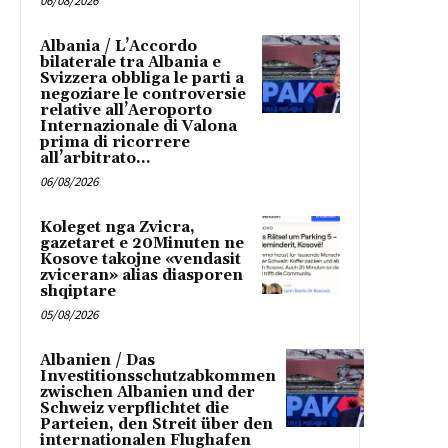
06/08/2026
Albania / L’Accordo
bilaterale tra Albania e
Svizzera obbliga le parti a
negoziare le controversie
relative all’Aeroporto
Internazionale di Valona
prima di ricorrere
all’arbitrato...
06/08/2026
Koleget nga Zvicra,
gazetaret e 20Minuten ne
Kosove takojne «vendasit
zviceran» alias diasporen
shqiptare
05/08/2026
Albanien / Das
Investitionsschutzabkommen
zwischen Albanien und der
Schweiz verpflichtet die
Parteien, den Streit über den
internationalen Flughafen