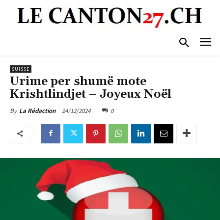
SUISSE
Urime per shumë mote
Krishtlindjet – Joyeux Noël
24/12/2024
0
By
La Rédaction