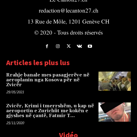
redaction@lecanton27.ch
13 Rue de Môle, 1201 Genève CH
© 2020 - Tous droits réservés
Articles les plus lus
Rrahje banale mes pasagjerëve në
aeroplanin nga Kosova për në
Zvicër
29/05/2021
Zvicër, Krimi i tmerrshëm, u kap në
aeroportin e Zurichüt me kokën e
gjyshes në çantë, Fatmir T…
25/11/2020
Vidéo