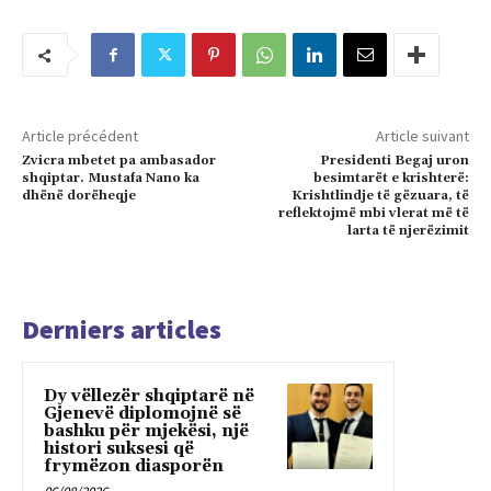
Article précédent
Article suivant
Zvicra mbetet pa ambasador
Presidenti Begaj uron
shqiptar. Mustafa Nano ka
besimtarët e krishterë:
dhënë dorëheqje
Krishtlindje të gëzuara, të
reflektojmë mbi vlerat më të
larta të njerëzimit
Derniers articles
Dy vëllezër shqiptarë në
Gjenevë diplomojnë së
bashku për mjekësi, një
histori suksesi që
frymëzon diasporën