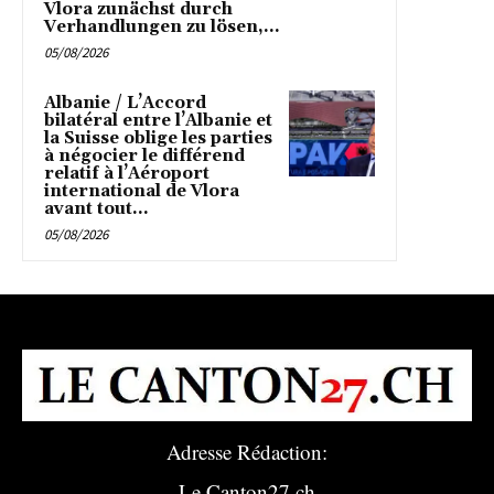
Vlora zunächst durch
Verhandlungen zu lösen,...
05/08/2026
Albanie / L’Accord
bilatéral entre l’Albanie et
la Suisse oblige les parties
à négocier le différend
relatif à l’Aéroport
international de Vlora
avant tout...
05/08/2026
Adresse Rédaction:
Le Canton27.ch