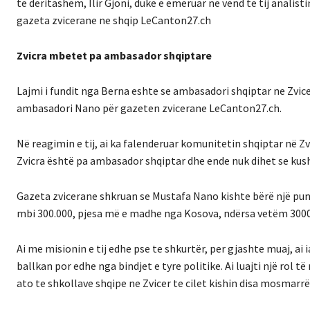
të deritashëm, Ilir Gjoni, duke e emëruar në vend të tij analisti
gazeta zvicerane ne shqip LeCanton27.ch
Zvicra mbetet pa ambasador shqiptare
Lajmi i fundit nga Berna eshte se ambasadori shqiptar ne Zvi
ambasadori Nano për gazeten zvicerane LeCanton27.ch.
Në reagimin e tij, ai ka falenderuar komunitetin shqiptar në Z
Zvicra është pa ambasador shqiptar dhe ende nuk dihet se kus
Gazeta zvicerane shkruan se Mustafa Nano kishte bërë një punë 
mbi 300.000, pjesa më e madhe nga Kosova, ndërsa vetëm 3000 
Ai me misionin e tij edhe pse te shkurtër, per gjashte muaj, ai
ballkan por edhe nga bindjet e tyre politike. Ai luajti një rol
ato te shkollave shqipe ne Zvicer te cilet kishin disa mosmarr