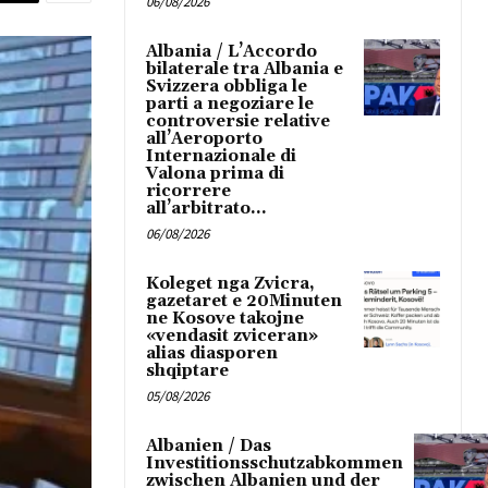
06/08/2026
Albania / L’Accordo
bilaterale tra Albania e
Svizzera obbliga le
parti a negoziare le
controversie relative
all’Aeroporto
Internazionale di
Valona prima di
ricorrere
all’arbitrato...
06/08/2026
Koleget nga Zvicra,
gazetaret e 20Minuten
ne Kosove takojne
«vendasit zviceran»
alias diasporen
shqiptare
05/08/2026
Albanien / Das
Investitionsschutzabkommen
zwischen Albanien und der