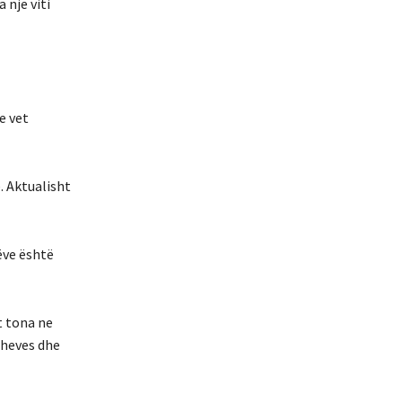
 nje viti
e vet
. Aktualisht
ëve është
t tona ne
sheves dhe