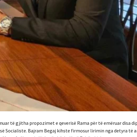
ranuar të gjitha propozimet e qeverisë Rama për të emëruar disa d
së Socialiste.
Bajram Begaj kihste firmosur lirimin nga detyra të