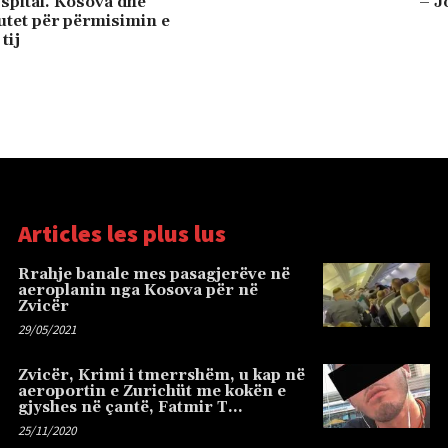
 spital. Kosova dhe
– J
lutet për përmisimin e
tij
Articles les plus lus
Rrahje banale mes pasagjerëve në
aeroplanin nga Kosova për në
Zvicër
29/05/2021
Zvicër, Krimi i tmerrshëm, u kap në
aeroportin e Zurichüt me kokën e
gjyshes në çantë, Fatmir T…
25/11/2020