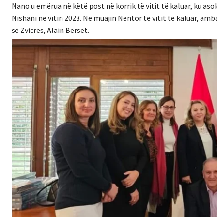
Nano u emërua në këtë post në korrik të vitit të kaluar, ku asok
Nishani në vitin 2023. Në muajin Nëntor të vitit të kaluar, am
së Zvicrës, Alain Berset.