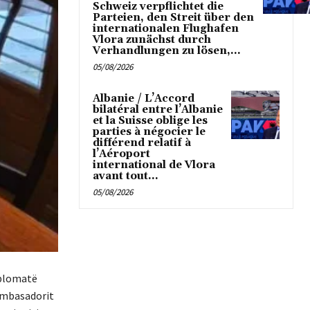
Schweiz verpflichtet die
Parteien, den Streit über den
internationalen Flughafen
Vlora zunächst durch
Verhandlungen zu lösen,...
05/08/2026
Albanie / L’Accord
bilatéral entre l’Albanie
et la Suisse oblige les
parties à négocier le
différend relatif à
l’Aéroport
international de Vlora
avant tout...
05/08/2026
iplomatë
 ambasadorit