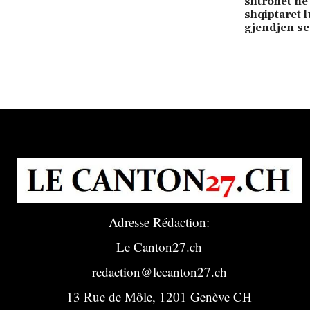
shtrohet në
shqiptaret 
gjendjen se 
Adresse Rédaction:
Le Canton27.ch
redaction@lecanton27.ch
13 Rue de Môle, 1201 Genève CH