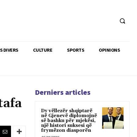
TS DIVERS
CULTURE
SPORTS
OPINIONS
Derniers articles
tafa
Dy vëllezër shqiptarë
në Gjenevë diplomojnë
së bashku për mjekësi,
një histori suksesi që
frymëzon diasporën