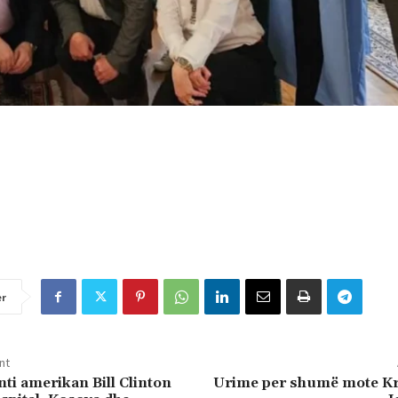
er
nt
nti amerikan Bill Clinton
Urime per shumë mote Kri