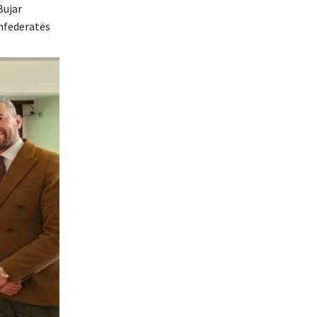
Bujar
onfederatës