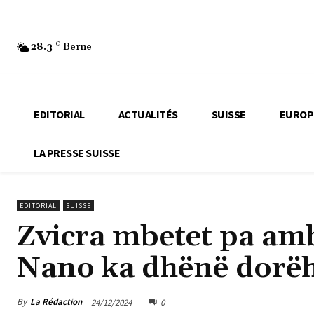
28.3
C
Berne
EDITORIAL
ACTUALITÉS
SUISSE
EUROP
LA PRESSE SUISSE
EDITORIAL
SUISSE
Zvicra mbetet pa am
Nano ka dhënë dorë
By
La Rédaction
24/12/2024
0