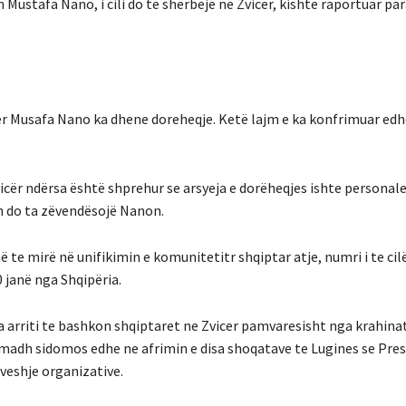
n Mustafa Nano, i cili do të shërbejë në Zvicër, kishte raportuar para
cer Musafa Nano ka dhene doreheqje. Ketë lajm e ka konfrimuar edh
vicër ndërsa është shprehur se arsyeja e dorëheqjes ishte personale
h do ta zëvendësojë Nanon.
te mirë në unifikimin e komunitetitr shqiptar atje, numri i te cil
janë nga Shqipëria.
 ia arriti te bashkon shqiptaret ne Zvicer pamvaresisht nga krahina
 të madh sidomos edhe ne afrimin e disa shoqatave te Lugines se Pre
ëveshje organizative.