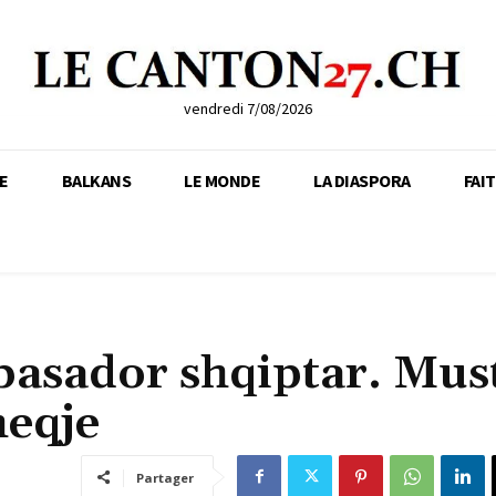
vendredi 7/08/2026
E
BALKANS
LE MONDE
LA DIASPORA
FAI
basador shqiptar. Mus
heqje
Partager