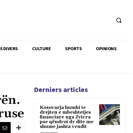
TS DIVERS
CULTURE
SPORTS
OPINIONS
Derniers articles
rën.
Kosovarja humbi te
ruse
drejten e mbeshtetjes
financiare nga Zvicra
pse qëndroi dy dite me
shume jashta vendit