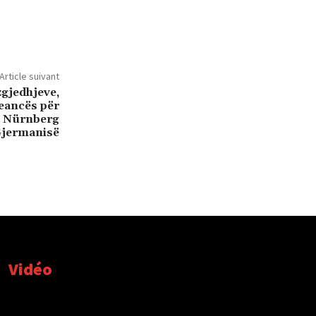
Article suivant
zgjedhjeve,
leancës për
ê Nürnberg
Gjermanisë
Vidéo