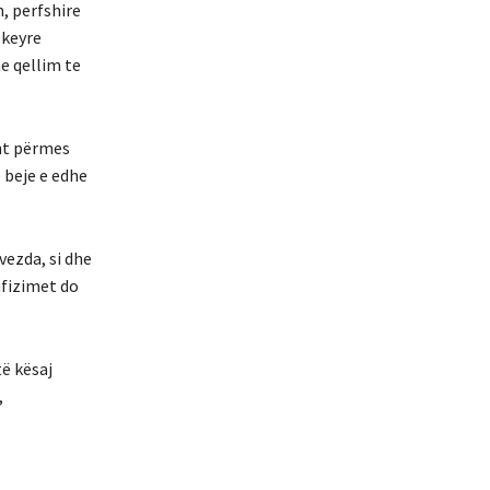
, perfshire
 keyre
e qellim te
sht përmes
 beje e edhe
vezda, si dhe
ufizimet do
ë kësaj
,