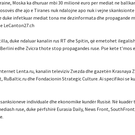
kraine, Moska ka dhuruar mbi 30 milionë euro per mediat ne ballkan
Kosovës dhe ajo e Tiranes nuk ndalojne apo nuk i vejne skanksionte
ke duke infetkuar mediat tona me dezinformata dhe propagande m
ane LeCanton27.ch
illa, duke ndaluar kanalin rus RT dhe Spitin, që emetohet ilegali
 Berlini edhe Zvicra thote stop propagandes ruse. Pse kete t’mos e
 internet Lenta.ru, kanalin televiziv Zvezda dhe gazetën Krasnaya Z
 RuBaltic.ru dhe Fondacionin Strategic Culture. Ai specifikoi se k
 sanksioneve individuale dhe ekonomike kundër Rusisë. Në kuadër t
mediash ruse, duke përfshirë Eurasia Daily, News Front, SouthFront
e.