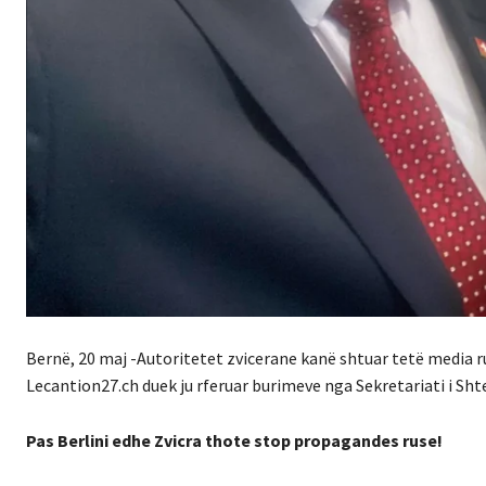
Bernë, 20 maj -Autoritetet zvicerane kanë shtuar tetë media ru
Lecantion27.ch duek ju rferuar burimeve nga Sekretariati i Sh
Pas Berlini edhe Zvicra thote stop propagandes ruse!