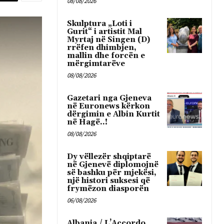
08/08/2026
Skulptura „Loti i
Gurit“ i artistit Mal
Myrtaj në Singen (D)
rrëfen dhimbjen,
mallin dhe forcën e
mërgimtarëve
08/08/2026
Gazetari nga Gjeneva
në Euronews kërkon
dërgimin e Albin Kurtit
në Hagë..!
08/08/2026
Dy vëllezër shqiptarë
në Gjenevë diplomojnë
së bashku për mjekësi,
një histori suksesi që
frymëzon diasporën
06/08/2026
Albania / L’Accordo