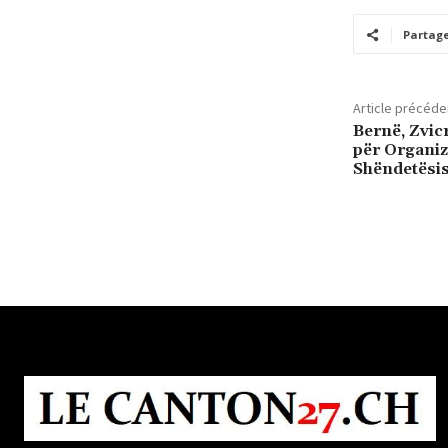
Partag
Article précéde
Bernë, Zvicr
për Organiz
Shëndetës