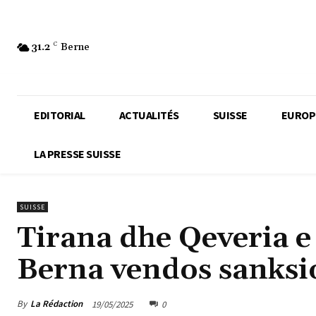
31.2
C
Berne
EDITORIAL
ACTUALITÉS
SUISSE
EUROP
LA PRESSE SUISSE
SUISSE
Tirana dhe Qeveria e
Berna vendos sanksio
By
La Rédaction
19/05/2025
0