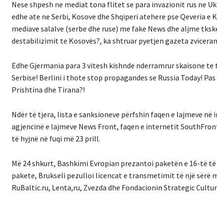
Nese shpesh ne mediat tona flitet se para invazionit rus ne U
edhe ate ne Serbi, Kosove dhe Shqiperi atehere pse Qeveria e 
mediave salalve (serbe dhe ruse) me fake News dhe aljme tks
destabilizimit te Kosovës?, ka shtruar pyetjen gazeta zvicer
Edhe Gjermania para 3 vitesh kishnde nderramrur skaisone te t
Serbise! Berlini i thote stop propagandes se Russia Today! Pas
Prishtina dhe Tirana?!
Ndër të tjera, lista e sanksioneve përfshin faqen e lajmeve në
agjencinë e lajmeve News Front, faqen e internetit SouthFront,
të hyjnë në fuqi më 23 prill.
Më 24 shkurt, Bashkimi Evropian prezantoi paketën e 16-të të
pakete, Brukseli pezulloi licencat e transmetimit të një sërë 
RuBaltic.ru, Lenta,ru, Zvezda dhe Fondacionin Strategic Cultur