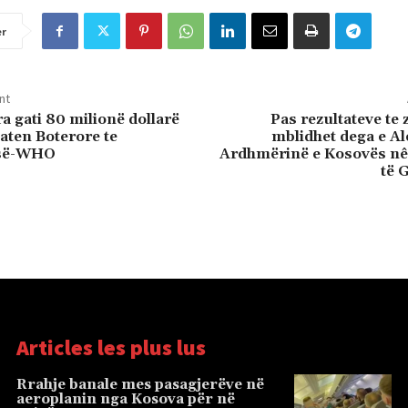
er
nt
a gati 80 milionë dollarë
Pas rezultateve te 
aten Boterore te
mblidhet dega e A
isë-WHO
Ardhmërinë e Kosovës n
të 
Articles les plus lus
Rrahje banale mes pasagjerëve në
aeroplanin nga Kosova për në