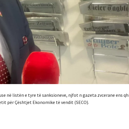
se në listën e tyre të sanksioneve, njfot n gazeta zvcerane ens qh
tetit për Çështjet Ekonomike të vendit (SECO).