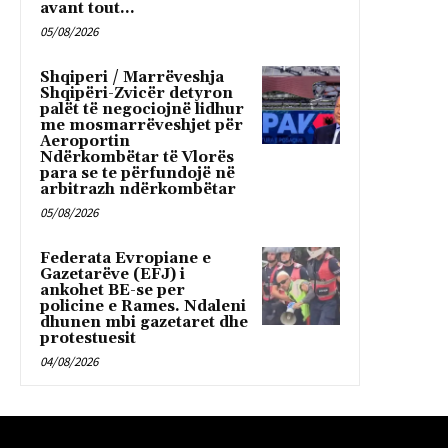
avant tout...
05/08/2026
Shqiperi / Marrëveshja
Shqipëri-Zvicër detyron
palët të negociojnë lidhur
me mosmarrëveshjet për
Aeroportin
Ndërkombëtar të Vlorës
para se te përfundojë në
arbitrazh ndërkombëtar
05/08/2026
Federata Evropiane e
Gazetarëve (EFJ) i
ankohet BE-se per
policine e Rames. Ndaleni
dhunen mbi gazetaret dhe
protestuesit
04/08/2026