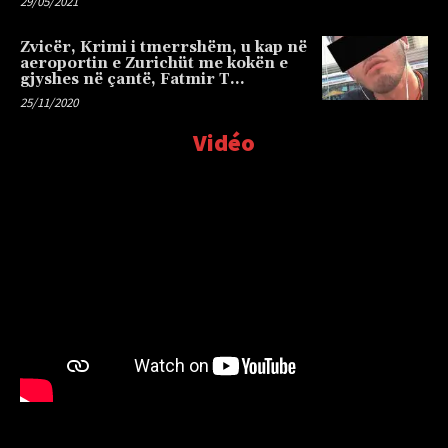
29/05/2021
Zvicër, Krimi i tmerrshëm, u kap në
aeroportin e Zurichüt me kokën e
gjyshes në çantë, Fatmir T…
25/11/2020
Vidéo