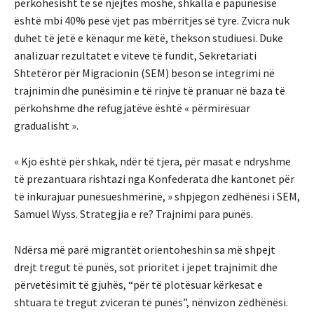
përkohësisht të së njëjtës moshë, shkalla e papunësisë
është mbi 40% pesë vjet pas mbërritjes së tyre. Zvicra nuk
duhet të jetë e kënaqur me këtë, thekson studiuesi. Duke
analizuar rezultatet e viteve të fundit, Sekretariati
Shtetëror për Migracionin (SEM) beson se integrimi në
trajnimin dhe punësimin e të rinjve të pranuar në baza të
përkohshme dhe refugjatëve është « përmirësuar
gradualisht ».
« Kjo është për shkak, ndër të tjera, për masat e ndryshme
të prezantuara rishtazi nga Konfederata dhe kantonet për
të inkurajuar punësueshmërinë, » shpjegon zëdhënësi i SEM,
Samuel Wyss. Strategjia e re? Trajnimi para punës.
Ndërsa më parë migrantët orientoheshin sa më shpejt
drejt tregut të punës, sot prioritet i jepet trajnimit dhe
përvetësimit të gjuhës, “për të plotësuar kërkesat e
shtuara të tregut zviceran të punës”, nënvizon zëdhënësi.