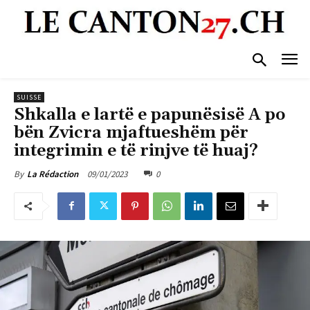
SUISSE
Shkalla e lartë e papunësisë A po
bën Zvicra mjaftueshëm për
integrimin e të rinjve të huaj?
09/01/2023
0
By
La Rédaction