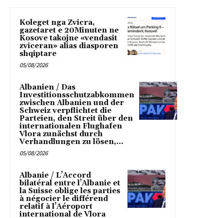
Koleget nga Zvicra,
gazetaret e 20Minuten ne
Kosove takojne «vendasit
zviceran» alias diasporen
shqiptare
05/08/2026
Albanien / Das
Investitionsschutzabkommen
zwischen Albanien und der
Schweiz verpflichtet die
Parteien, den Streit über den
internationalen Flughafen
Vlora zunächst durch
Verhandlungen zu lösen,...
05/08/2026
Albanie / L’Accord
bilatéral entre l’Albanie et
la Suisse oblige les parties
à négocier le différend
relatif à l’Aéroport
international de Vlora