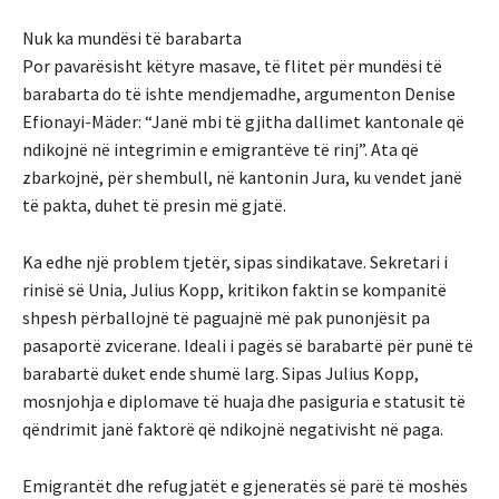
Nuk ka mundësi të barabarta
Por pavarësisht këtyre masave, të flitet për mundësi të
barabarta do të ishte mendjemadhe, argumenton Denise
Efionayi-Mäder: “Janë mbi të gjitha dallimet kantonale që
ndikojnë në integrimin e emigrantëve të rinj”. Ata që
zbarkojnë, për shembull, në kantonin Jura, ku vendet janë
të pakta, duhet të presin më gjatë.
Ka edhe një problem tjetër, sipas sindikatave. Sekretari i
rinisë së Unia, Julius Kopp, kritikon faktin se kompanitë
shpesh përballojnë të paguajnë më pak punonjësit pa
pasaportë zvicerane. Ideali i pagës së barabartë për punë të
barabartë duket ende shumë larg. Sipas Julius Kopp,
mosnjohja e diplomave të huaja dhe pasiguria e statusit të
qëndrimit janë faktorë që ndikojnë negativisht në paga.
Emigrantët dhe refugjatët e gjeneratës së parë të moshës