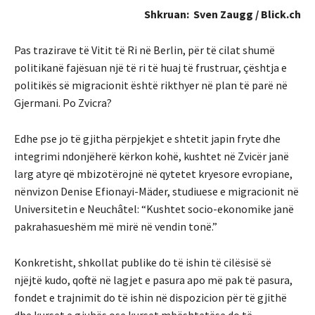
Shkruan:
Sven Zaugg / Blick.ch
Pas trazirave të Vitit të Ri në Berlin, për të cilat shumë
politikanë fajësuan një të ri të huaj të frustruar, çështja e
politikës së migracionit është rikthyer në plan të parë në
Gjermani. Po Zvicra?
Edhe pse jo të gjitha përpjekjet e shtetit japin fryte dhe
integrimi ndonjëherë kërkon kohë, kushtet në Zvicër janë
larg atyre që mbizotërojnë në qytetet kryesore evropiane,
nënvizon Denise Efionayi-Mäder, studiuese e migracionit në
Universitetin e Neuchâtel: “Kushtet socio-ekonomike janë
pakrahasueshëm më mirë në vendin tonë.”
Konkretisht, shkollat ​​publike do të ishin të cilësisë së
njëjtë kudo, qoftë në lagjet e pasura apo më pak të pasura,
fondet e trajnimit do të ishin në dispozicion për të gjithë