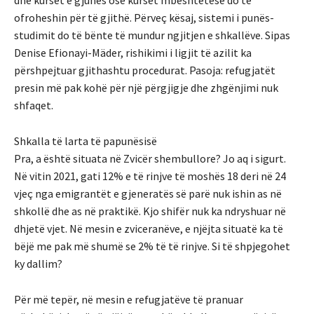
dhe kurset e gjuhës ose kurset mbështetëse do të
ofroheshin për të gjithë. Përveç kësaj, sistemi i punës-
studimit do të bënte të mundur ngjitjen e shkallëve. Sipas
Denise Efionayi-Mäder, rishikimi i ligjit të azilit ka
përshpejtuar gjithashtu procedurat. Pasoja: refugjatët
presin më pak kohë për një përgjigje dhe zhgënjimi nuk
shfaqet.
Shkalla të larta të papunësisë
Pra, a është situata në Zvicër shembullore? Jo aq i sigurt.
Në vitin 2021, gati 12% e të rinjve të moshës 18 deri në 24
vjeç nga emigrantët e gjeneratës së parë nuk ishin as në
shkollë dhe as në praktikë. Kjo shifër nuk ka ndryshuar në
dhjetë vjet. Në mesin e zviceranëve, e njëjta situatë ka të
bëjë me pak më shumë se 2% të të rinjve. Si të shpjegohet
ky dallim?
Për më tepër, në mesin e refugjatëve të pranuar