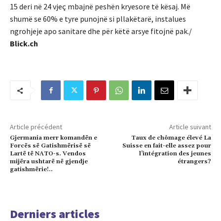
15 deri në 24 vjeç mbajnë peshën kryesore të kësaj. Më
shumë se 60% e tyre punojnë si pllakëtarë, instalues ​​
ngrohjeje apo sanitare dhe për këtë arsye fitojnë pak./
Blick.ch
Article précédent
Article suivant
Gjermania merr komandën e
Taux de chômage élevé La
Forcës së Gatishmërisë së
Suisse en fait-elle assez pour
Lartë të NATO-s. Vendos
l’intégration des jeunes
mijëra ushtarë në gjendje
étrangers?
gatishmërie!..
Derniers articles