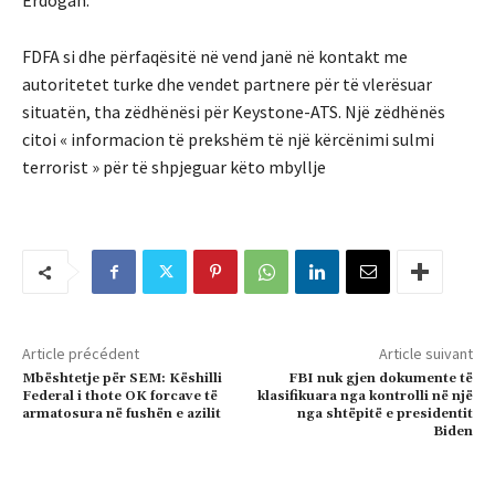
Erdogan.
FDFA si dhe përfaqësitë në vend janë në kontakt me
autoritetet turke dhe vendet partnere për të vlerësuar
situatën, tha zëdhënësi për Keystone-ATS. Një zëdhënës
citoi « informacion të prekshëm të një kërcënimi sulmi
terrorist » për të shpjeguar këto mbyllje
Article précédent
Article suivant
Mbështetje për SEM: Këshilli
FBI nuk gjen dokumente të
Federal i thote OK forcave të
klasifikuara nga kontrolli në një
armatosura në fushën e azilit
nga shtëpitë e presidentit
Biden