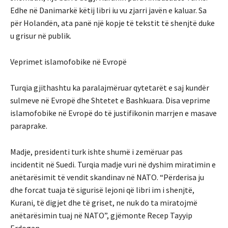
Edhe në Danimarkë këtij libri iu vu zjarri javën e kaluar. Sa
për Holandën, ata panë një kopje të tekstit të shenjtë duke
u grisur në publik.
Veprimet islamofobike në Evropë
Turqia gjithashtu ka paralajmëruar qytetarët e saj kundër
sulmeve në Evropë dhe Shtetet e Bashkuara. Disa veprime
islamofobike në Evropë do të justifikonin marrjen e masave
paraprake.
Madje, presidenti turk ishte shumë i zemëruar pas
incidentit në Suedi. Turqia madje vuri në dyshim miratimin e
anëtarësimit të vendit skandinav në NATO. “Përderisa ju
dhe forcat tuaja të sigurisë lejoni që libri im i shenjtë,
Kurani, të digjet dhe të griset, ne nuk do ta miratojmë
anëtarësimin tuaj në NATO”, gjëmonte Recep Tayyip