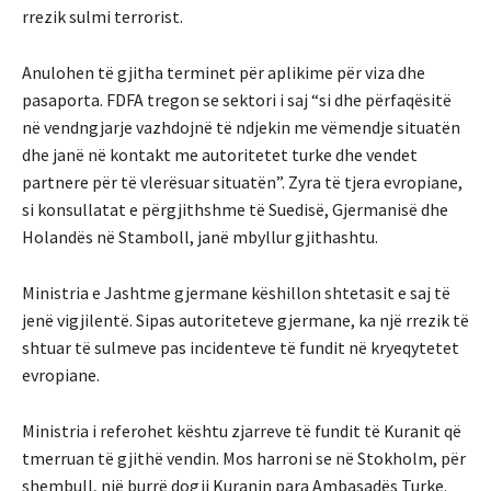
rrezik sulmi terrorist.
Anulohen të gjitha terminet për aplikime për viza dhe
pasaporta. FDFA tregon se sektori i saj “si dhe përfaqësitë
në vendngjarje vazhdojnë të ndjekin me vëmendje situatën
dhe janë në kontakt me autoritetet turke dhe vendet
partnere për të vlerësuar situatën”. Zyra të tjera evropiane,
si konsullatat e përgjithshme të Suedisë, Gjermanisë dhe
Holandës në Stamboll, janë mbyllur gjithashtu.
Ministria e Jashtme gjermane këshillon shtetasit e saj të
jenë vigjilentë. Sipas autoriteteve gjermane, ka një rrezik të
shtuar të sulmeve pas incidenteve të fundit në kryeqytetet
evropiane.
Ministria i referohet kështu zjarreve të fundit të Kuranit që
tmerruan të gjithë vendin. Mos harroni se në Stokholm, për
shembull, një burrë dogji Kuranin para Ambasadës Turke.