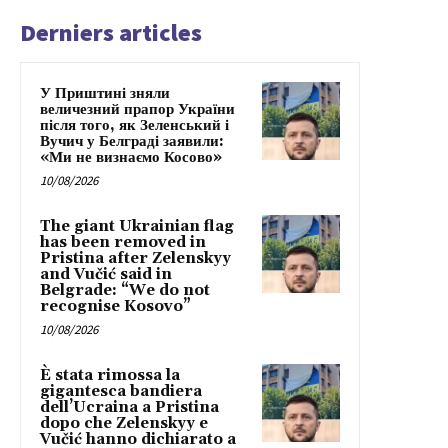
Derniers articles
У Приштині зняли
величезний прапор України
після того, як Зеленський і
Вучич у Белграді заявили:
«Ми не визнаємо Косово»
10/08/2026
The giant Ukrainian flag
has been removed in
Pristina after Zelenskyy
and Vučić said in
Belgrade: “We do not
recognise Kosovo”
10/08/2026
È stata rimossa la
gigantesca bandiera
dell’Ucraina a Pristina
dopo che Zelenskyy e
Vučić hanno dichiarato a