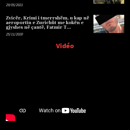
29/05/2021
Zvicër, Krimi i tmerrshëm, u kap në
aeroportin e Zurichüt me kokën e
gjyshes në çantë, Fatmir T…
25/11/2020
Vidéo