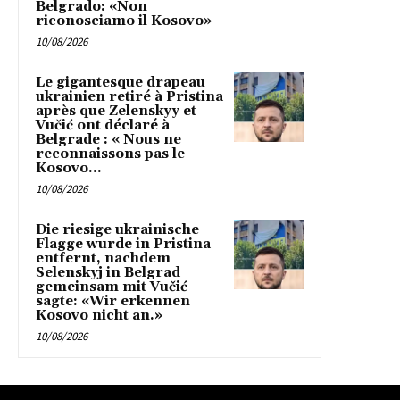
Belgrado: «Non
riconosciamo il Kosovo»
10/08/2026
Le gigantesque drapeau
ukrainien retiré à Pristina
après que Zelenskyy et
Vučić ont déclaré à
Belgrade : « Nous ne
reconnaissons pas le
Kosovo...
10/08/2026
Die riesige ukrainische
Flagge wurde in Pristina
entfernt, nachdem
Selenskyj in Belgrad
gemeinsam mit Vučić
sagte: «Wir erkennen
Kosovo nicht an.»
10/08/2026