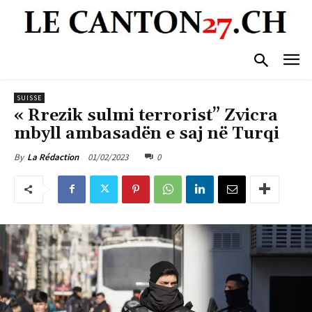
SUISSE
« Rrezik sulmi terrorist” Zvicra
mbyll ambasadën e saj në Turqi
01/02/2023
0
By
La Rédaction