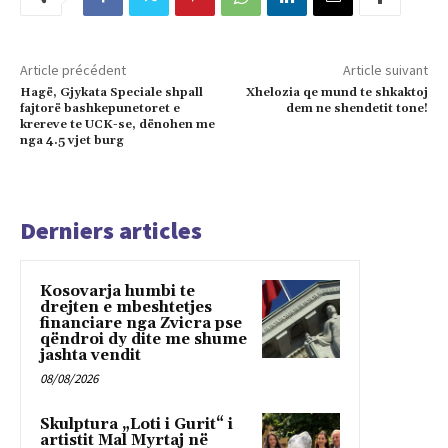
Article précédent
Article suivant
Hagë, Gjykata Speciale shpall
Xhelozia qe mund te shkaktoj
fajtorë bashkepunetoret e
dem ne shendetit tone!
krereve te UCK-se, dënohen me
nga 4.5 vjet burg
Derniers articles
Kosovarja humbi te
drejten e mbeshtetjes
financiare nga Zvicra pse
qëndroi dy dite me shume
jashta vendit
08/08/2026
Skulptura „Loti i Gurit“ i
artistit Mal Myrtaj në