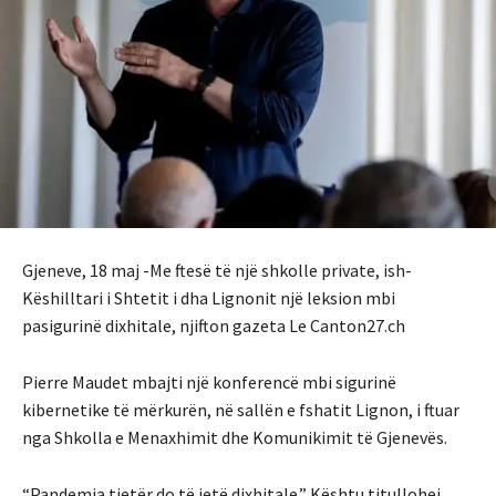
Gjeneve, 18 maj -Me ftesë të një shkolle private, ish-
Këshilltari i Shtetit i dha Lignonit një leksion mbi
pasigurinë dixhitale, njifton gazeta Le Canton27.ch
Pierre Maudet mbajti një konferencë mbi sigurinë
kibernetike të mërkurën, në sallën e fshatit Lignon, i ftuar
nga Shkolla e Menaxhimit dhe Komunikimit të Gjenevës.
“Pandemia tjetër do të jetë dixhitale.” Kështu titullohej