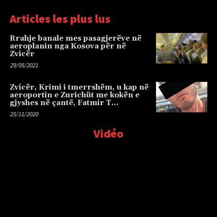
Articles les plus lus
Rrahje banale mes pasagjerëve në
aeroplanin nga Kosova për në
Zvicër
29/05/2021
Zvicër, Krimi i tmerrshëm, u kap në
aeroportin e Zurichüt me kokën e
gjyshes në çantë, Fatmir T…
25/11/2020
Vidéo