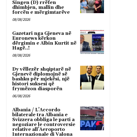
Singen (D) rrëfen
dhimbjen, mallin dhe
forcën e mërgimtarëve
08/08/2026
Gazetari nga Gjeneva në
Euronews kërkon
dërgimin e Albin Kurtit në
Hagë..!
08/08/2026
Dy vëllezër shqiptarë në
Gjenevë diplomojnë së
bashku për mjekësi, një
histori suksesi që
frymëzon diasporën
06/08/2026
Albania / L’Accordo
bilaterale tra Albania e
Svizzera obbliga le parti a
negoziare le controversie
relative all’Aeroporto
Internazionale di Valona