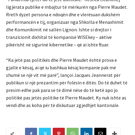
ligjërata publike e mbajtur të mërkurën nga Pierre Maudet.
Rreth dyzet persona e ndoqën dhe e vlerësuan dukshëm
performancën e tij, organizuar nga Shkolla e Menaxhimit
dhe Komunikimit në sallën Lignon. Ishte si drejtor i
tranzicionit dixhital të kompanisë WISEkey – aktive
pikërisht në sigurinë kibernetike – që ai ishte ftuar.
“Ka jetë pas politikës dhe Pierre Maudet është prova e
gjallë e kësaj, ai që iu bashkua kësaj kompanie pak më
shumë se një vit më parë”, lançoi Jacques Jeannerat për
publikun si një prezantim për folësin e ditës. Do të duhet të
presim edhe pak para se të dimë nëse do të ketë apo jo
politikë pas jetës politike të Pierre Maudet. Ky nuk ishte as
vendi dhe as koha për të diskutuar zgjedhjet kantonale.