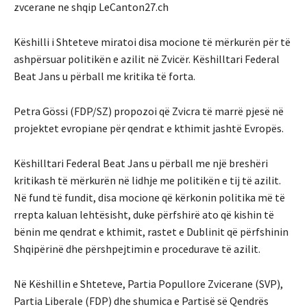
zvcerane ne shqip LeCanton27.ch
Këshilli i Shteteve miratoi disa mocione të mërkurën për të
ashpërsuar politikën e azilit në Zvicër. Këshilltari Federal
Beat Jans u përball me kritika të forta.
Petra Gössi (FDP/SZ) propozoi që Zvicra të marrë pjesë në
projektet evropiane për qendrat e kthimit jashtë Evropës.
Këshilltari Federal Beat Jans u përball me një breshëri
kritikash të mërkurën në lidhje me politikën e tij të azilit.
Në fund të fundit, disa mocione që kërkonin politika më të
rrepta kaluan lehtësisht, duke përfshirë ato që kishin të
bënin me qendrat e kthimit, rastet e Dublinit që përfshinin
Shqipërinë dhe përshpejtimin e procedurave të azilit.
Në Këshillin e Shteteve, Partia Popullore Zvicerane (SVP),
Partia Liberale (FDP) dhe shumica e Partisë së Qendrës