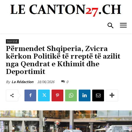
SUISSE
Përmendet Shqiperia, Zvicra
kërkon Politikë të rreptë të azilit
nga Qendrat e Kthimit dhe
Deportimit
18/06/2026
0
By
La Rédaction