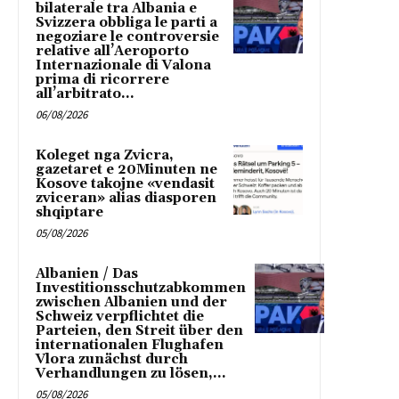
bilaterale tra Albania e
Svizzera obbliga le parti a
negoziare le controversie
relative all’Aeroporto
Internazionale di Valona
prima di ricorrere
all’arbitrato...
06/08/2026
Koleget nga Zvicra,
gazetaret e 20Minuten ne
Kosove takojne «vendasit
zviceran» alias diasporen
shqiptare
05/08/2026
Albanien / Das
Investitionsschutzabkommen
zwischen Albanien und der
Schweiz verpflichtet die
Parteien, den Streit über den
internationalen Flughafen
Vlora zunächst durch
Verhandlungen zu lösen,...
05/08/2026