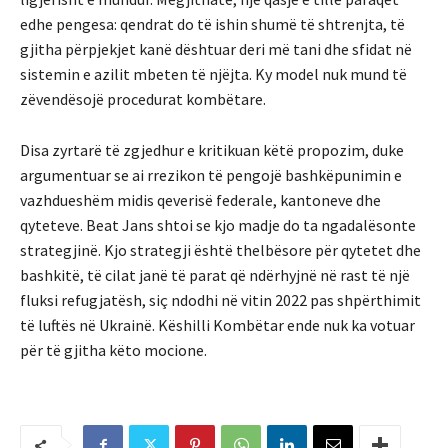
edhe pengesa: qendrat do të ishin shumë të shtrenjta, të
gjitha përpjekjet kanë dështuar deri më tani dhe sfidat në
sistemin e azilit mbeten të njëjta. Ky model nuk mund të
zëvendësojë procedurat kombëtare.
Disa zyrtarë të zgjedhur e kritikuan këtë propozim, duke
argumentuar se ai rrezikon të pengojë bashkëpunimin e
vazhdueshëm midis qeverisë federale, kantoneve dhe
qyteteve. Beat Jans shtoi se kjo madje do ta ngadalësonte
strategjinë. Kjo strategji është thelbësore për qytetet dhe
bashkitë, të cilat janë të parat që ndërhyjnë në rast të një
fluksi refugjatësh, siç ndodhi në vitin 2022 pas shpërthimit
të luftës në Ukrainë. Këshilli Kombëtar ende nuk ka votuar
për të gjitha këto mocione.