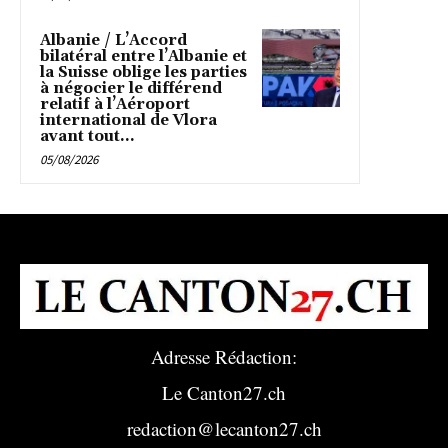
Albanie / L’Accord
bilatéral entre l’Albanie et
la Suisse oblige les parties
à négocier le différend
relatif à l’Aéroport
international de Vlora
avant tout...
05/08/2026
Adresse Rédaction:
Le Canton27.ch
redaction@lecanton27.ch