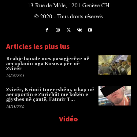
13 Rue de Môle, 1201 Genève CH
© 2020 - Tous droits réservés
Articles les plus lus
Rrahje banale mes pasagjerëve në
aeroplanin nga Kosova për në
Zvicër
29/05/2021
Zvicër, Krimi i tmerrshëm, u kap në
aeroportin e Zurichüt me kokën e
gjyshes në çantë, Fatmir T…
25/11/2020
Vidéo