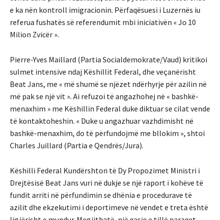
e ka nën kontroll imigracionin. Përfaqësuesi i Luzernës iu
referua fushatës së referendumit mbi iniciativën « Jo 10
Milion Zvicër ».
Pierre-Yves Maillard (Partia Socialdemokrate/Vaud) kritikoi
sulmet intensive ndaj Këshillit Federal, dhe veçanërisht
Beat Jans, me « më shumë se njëzet ndërhyrje për azilin në
më pak se një vit ». Ai refuzoi të angazhohej në « bashkë-
menaxhim » me Këshillin Federal duke diktuar se cilat vende
të kontaktoheshin. « Duke u angazhuar vazhdimisht në
bashkë-menaxhim, do të përfundojmë me bllokim », shtoi
Charles Juillard (Partia e Qendrës/Jura).
Këshilli Federal Kundërshton të Dy Propozimet Ministri i
Drejtësisë Beat Jans vuri në dukje se një raport i kohëve të
fundit arriti në përfundimin se dhënia e procedurave të
azilit dhe ekzekutimi i deportimeve në vendet e treta është
ligjërisht e mundur. Megjithatë, një qasje e tillë paraqet