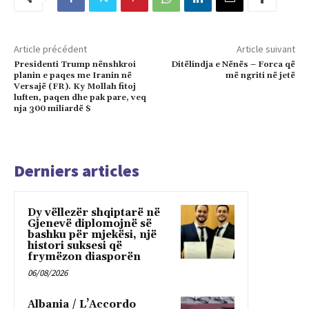
Article précédent
Article suivant
Presidenti Trump nënshkroi
Ditëlindja e Nënës – Forca që
planin e paqes me Iranin në
më ngriti në jetë
Versajë (FR). Ky Mollah fitoj
luften, paqen dhe pak pare, veq
nja 300 miliardë $
Derniers articles
Dy vëllezër shqiptarë në
Gjenevë diplomojnë së
bashku për mjekësi, një
histori suksesi që
frymëzon diasporën
06/08/2026
Albania / L’Accordo