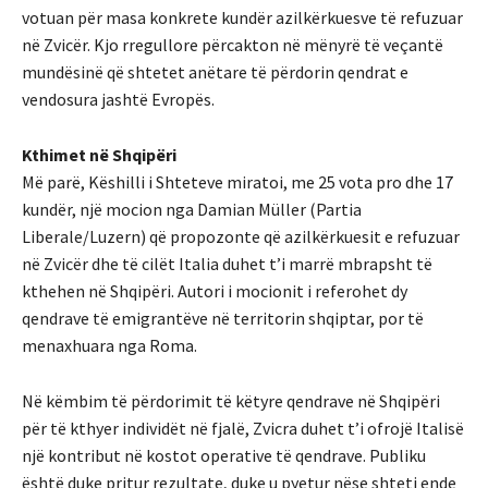
votuan për masa konkrete kundër azilkërkuesve të refuzuar
në Zvicër. Kjo rregullore përcakton në mënyrë të veçantë
mundësinë që shtetet anëtare të përdorin qendrat e
vendosura jashtë Evropës.
Kthimet në Shqipëri
Më parë, Këshilli i Shteteve miratoi, me 25 vota pro dhe 17
kundër, një mocion nga Damian Müller (Partia
Liberale/Luzern) që propozonte që azilkërkuesit e refuzuar
në Zvicër dhe të cilët Italia duhet t’i marrë mbrapsht të
kthehen në Shqipëri. Autori i mocionit i referohet dy
qendrave të emigrantëve në territorin shqiptar, por të
menaxhuara nga Roma.
Në këmbim të përdorimit të këtyre qendrave në Shqipëri
për të kthyer individët në fjalë, Zvicra duhet t’i ofrojë Italisë
një kontribut në kostot operative të qendrave. Publiku
është duke pritur rezultate, duke u pyetur nëse shteti ende