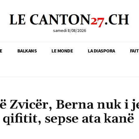
samedi 8/08/2026
E
BALKANS
LE MONDE
LA DIASPORA
FAI
në Zvicër, Berna nuk i 
qifitit, sepse ata kanë