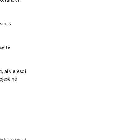
 sipas
së të
, ai vlerësoi
 pjesë në
Article suivant