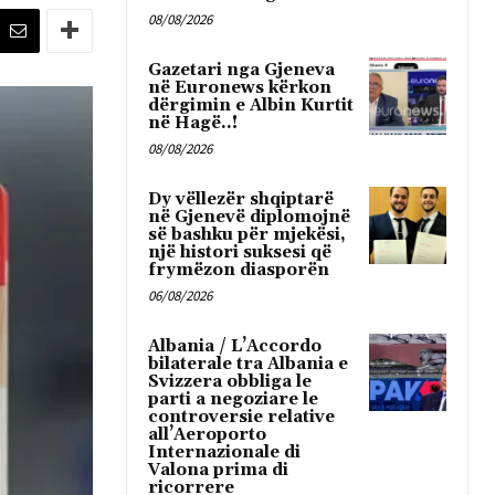
08/08/2026
Gazetari nga Gjeneva
në Euronews kërkon
dërgimin e Albin Kurtit
në Hagë..!
08/08/2026
Dy vëllezër shqiptarë
në Gjenevë diplomojnë
së bashku për mjekësi,
një histori suksesi që
frymëzon diasporën
06/08/2026
Albania / L’Accordo
bilaterale tra Albania e
Svizzera obbliga le
parti a negoziare le
controversie relative
all’Aeroporto
Internazionale di
Valona prima di
ricorrere