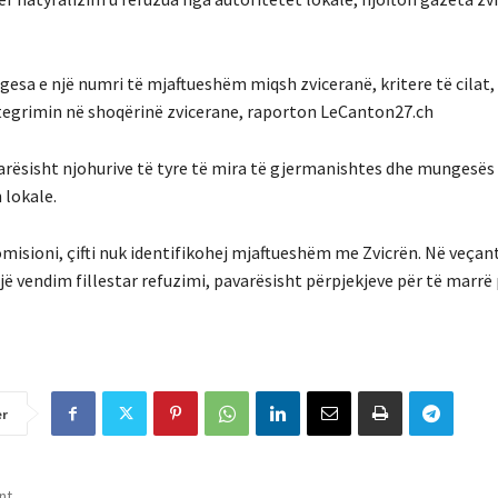
gesa e një numri të mjaftueshëm miqsh zviceranë, kritere të cilat,
integrimin në shoqërinë zvicerane, raporton LeCanton27.ch
avarësisht njohurive të tyre të mira të gjermanishtes dhe mungesës 
 lokale.
omisioni, çifti nuk identifikohej mjaftueshëm me Zvicrën. Në veçanti
një vendim fillestar refuzimi, pavarësisht përpjekjeve për të marrë
er
nt