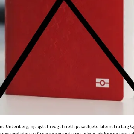
 në Unteriberg, një qytet i vogël rreth pesëdhjetë kilometra larg C
 për natyralizim u refuzua nga autoritetet lokale, njofton gazeta zv