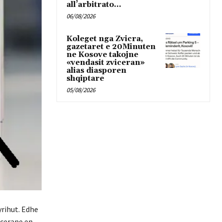
all’arbitrato...
06/08/2026
Koleget nga Zvicra,
gazetaret e 20Minuten
ne Kosove takojne
«vendasit zviceran»
alias diasporen
shqiptare
05/08/2026
yrihut. Edhe
icerane en