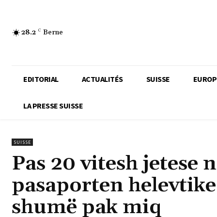
28.2
C
Berne
EDITORIAL
ACTUALITÉS
SUISSE
EUROP
LA PRESSE SUISSE
SUISSE
Pas 20 vitesh jetese 
pasaporten helevtike 
shumë pak miq