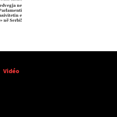
edvegja ne
Parlamenti
sivitetin e
» në Serbi!
Vidéo