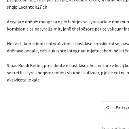
shqip Lecanton27.ch
Arsyeja e dhënë: mungesa e përfshirjes së tyre sociale dhe mun
komisionit të natyralizimit, janë thelbësore për të validuar 
Në fakt, komisioni i natyralizimit i bashkisë konsideroi se, p
dhënave penale, çifti nuk ishte integruar mjaftueshëm në jetën
Sipas Ruedi Keller, presidente e bashkisë dhe anëtare e këtij k
se rrethi i tyre shoqëror mbeti shumë i kufizuar, gjë që çoi në 
aktivitete lokale.
Partag
Article précéde