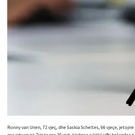
Ronny van Unen, 72 vjeç, dhe Saskia Scheltes, 66 vjeçe, jetojnë
pse jetuan në Zvicër për 20 vjet, kërkesa e këtij çifti holandez