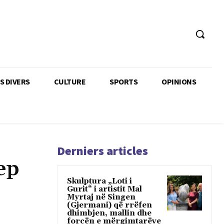
TS DIVERS
CULTURE
SPORTS
OPINIONS
Derniers articles
jep
Skulptura „Loti i
Gurit“ i artistit Mal
Myrtaj në Singen
(Gjermani) që rrëfen
dhimbjen, mallin dhe
forcën e mërgimtarëve