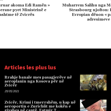
 uruar akoma Edi Ramën »
Muharrem Salihu nga M
cerane pyet Ministrinë e
Strasbourg njofton: 
ashtme të Zvicrës
Evropian dënon « pa
adresimeve 
Articles les plus lus
Rrahje banale mes pasagjerëve në
aeroplanin nga Kosova për në
Zvicër
29/05/2021
Zvicër, Krimi i tmerrshëm, u kap në
aeroportin e Zurichüt me kokën e
gjyshes në çantë, Fatmir T…