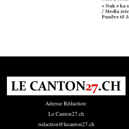
« Nuk e ka
/ Media zvi
Punëve të J
Adresse Rédaction:
Le Canton27.ch
redaction@lecanton27.ch