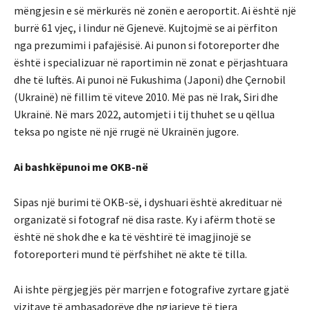
mëngjesin e së mërkurës në zonën e aeroportit. Ai është një
burrë 61 vjeç, i lindur në Gjenevë. Kujtojmë se ai përfiton
nga prezumimi i pafajësisë. Ai punon si fotoreporter dhe
është i specializuar në raportimin në zonat e përjashtuara
dhe të luftës. Ai punoi në Fukushima (Japoni) dhe Çernobil
(Ukrainë) në fillim të viteve 2010. Më pas në Irak, Siri dhe
Ukrainë. Në mars 2022, automjeti i tij thuhet se u qëllua
teksa po ngiste në një rrugë në Ukrainën jugore.
Ai bashkëpunoi me OKB-në
Sipas një burimi të OKB-së, i dyshuari është akredituar në
organizatë si fotograf në disa raste. Ky i afërm thotë se
është në shok dhe e ka të vështirë të imagjinojë se
fotoreporteri mund të përfshihet në akte të tilla.
Ai ishte përgjegjës për marrjen e fotografive zyrtare gjatë
vizitave të ambasadorëve dhe ngjarjeve të tjera