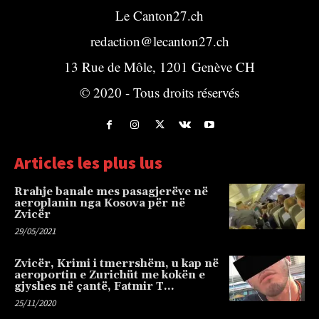
Le Canton27.ch
redaction@lecanton27.ch
13 Rue de Môle, 1201 Genève CH
© 2020 - Tous droits réservés
Articles les plus lus
Rrahje banale mes pasagjerëve në
aeroplanin nga Kosova për në
Zvicër
29/05/2021
Zvicër, Krimi i tmerrshëm, u kap në
aeroportin e Zurichüt me kokën e
gjyshes në çantë, Fatmir T…
25/11/2020