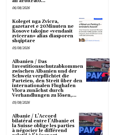
all’arbitrato...
06/08/2026
Koleget nga Zvicra,
gazetaret e 20Minuten ne
Kosove takojne «vendasit
zviceran» alias diasporen
shqiptare
05/08/2026
Albanien / Das
Investitionsschutzabkommen
zwischen Albanien und der
Schweiz verpflichtet die
Parteien, den Streit über den
internationalen Flughafen
Vlora zunächst durch
Verhandlungen zu lösen,...
05/08/2026
Albanie / L’Accord
bilatéral entre l’Albanie et
la Suisse oblige les parties
à négocier le différend