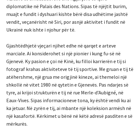
diplomatike në Palais des Nations. Sipas të njëjtit burim,
muajt e fundit i dyshuari kishte bërë disa udhëtime jashtë
vendit, veçanërisht në Siri, por asnjë aktivitet i fundit në
Ukrainë nuk ishte i njohur për të.
Gjashtëdhjetë vjeçari njihet edhe në qarqet e arteve
marciale. Ai konsiderohet si një pionier i kung fu-së në
Gjenevë. Ky pasion e çoi në Kinë, ku filloi karrierën e tij si
fotograf krahas aktiviteteve të tij sportive. Me gruan e tij të
atëhershme, një grua me origjinë kineze, ai themeloi një
shkollë në vitet 1980 në qytetin e Gjenevës. Pas ndarjes së
tyre, ai krijoi strukturën e tij në rue Merle-d’Aubigné, në
Eaux-Vives. Sipas informacioneve tona, ky është vendi ku ai
ka jetuar. Në zyrën e tij, ai mbante një koleksion armësh në
një kasafortë. Kërkimet u bënë në këtë adresë pasditen e së
mërkurës.