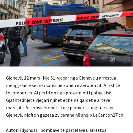
Gjenevë, 12 mars -Një 61-vjeçar nga Gjeneva u arrestua
mëngjesin e së mërkurës në zonën e aeroportit. Ai është
fotoreporter. Ai përfiton nga prezumimi i pafajësisë.
Gjashtëdhjetë vjeçari njihet edhe në qarqet e arteve
marciale. Ai konsiderohet si një pionier i kung fu-së në
Gjenevë, njofton gazeta zvicerane në shqip LeCanton27.ch
Autori i dyshuar i bombave të parcelave u arrestua