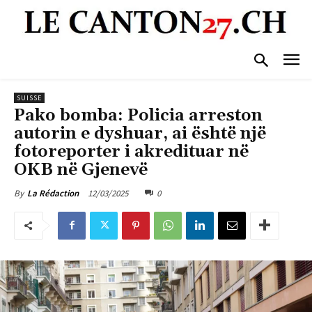
SUISSE
Pako bomba: Policia arreston
autorin e dyshuar, ai është një
fotoreporter i akredituar në
OKB në Gjenevë
12/03/2025
0
By
La Rédaction