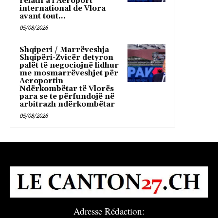
relatif à l’Aéroport
international de Vlora
avant tout...
05/08/2026
Shqiperi / Marrëveshja
Shqipëri-Zvicër detyron
palët të negociojnë lidhur
me mosmarrëveshjet për
Aeroportin
Ndërkombëtar të Vlorës
para se te përfundojë në
arbitrazh ndërkombëtar
05/08/2026
Adresse Rédaction: