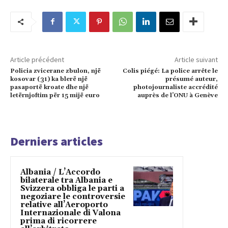
Article précédent
Article suivant
Policia zvicerane zbulon, një
Colis piégé: La police arrête le
kosovar (31) ka blerë një
présumé auteur,
pasaportë kroate dhe një
photojournaliste accrédité
letërnjoftim për 15 mijë euro
auprès de l’ONU à Genève
Derniers articles
Albania / L’Accordo
bilaterale tra Albania e
Svizzera obbliga le parti a
negoziare le controversie
relative all’Aeroporto
Internazionale di Valona
prima di ricorrere