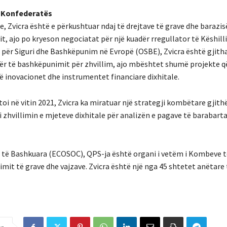
së Konfederatës
e, Zvicra është e përkushtuar ndaj të drejtave të grave dhe barazis
it, ajo po kryeson negociatat për një kuadër rregullator të Këshill
 për Siguri dhe Bashkëpunim në Evropë (OSBE), Zvicra është gjith
adër të bashkëpunimit për zhvillim, ajo mbështet shumë projekte q
në inovacionet dhe instrumentet financiare dixhitale.
atoi në vitin 2021, Zvicra ka miratuar një strategji kombëtare gjit
i zhvillimin e mjeteve dixhitale për analizën e pagave të barabarta
 të Bashkuara (ECOSOC), QPS-ja është organi i vetëm i Kombeve 
imit të grave dhe vajzave. Zvicra është një nga 45 shtetet anëtare 