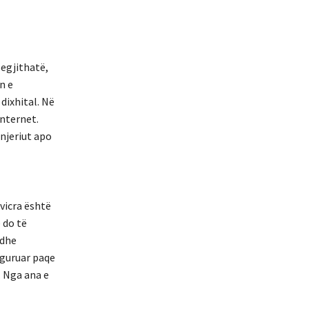
Megjithatë,
n e
dixhital. Në
internet.
 njeriut apo
Zvicra është
 do të
 dhe
siguruar paqe
. Nga ana e