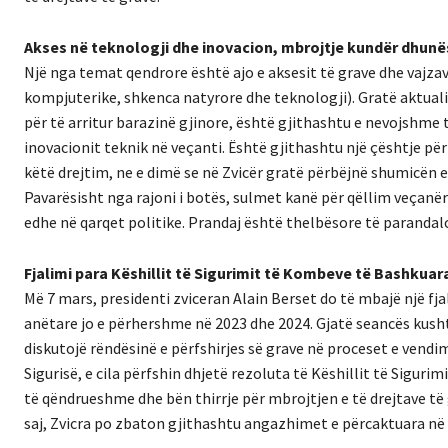
Akses në teknologji dhe inovacion, mbrojtje kundër dhunë
Një nga temat qendrore është ajo e aksesit të grave dhe vajz
kompjuterike, shkenca natyrore dhe teknologji). Gratë aktual
për të arritur barazinë gjinore, është gjithashtu e nevojshme t
inovacionit teknik në veçanti. Është gjithashtu një çështje për
këtë drejtim, ne e dimë se në Zvicër gratë përbëjnë shumicën 
Pavarësisht nga rajoni i botës, sulmet kanë për qëllim veçanëri
edhe në qarqet politike. Prandaj është thelbësore të parandal
Fjalimi para Këshillit të Sigurimit të Kombeve të Bashkuar
Më 7 mars, presidenti zviceran Alain Berset do të mbajë një fja
anëtare jo e përhershme në 2023 dhe 2024. Gjatë seancës kusht
diskutojë rëndësinë e përfshirjes së grave në proceset e vend
Sigurisë, e cila përfshin dhjetë rezoluta të Këshillit të Sigurim
të qëndrueshme dhe bën thirrje për mbrojtjen e të drejtave të 
saj, Zvicra po zbaton gjithashtu angazhimet e përcaktuara në 