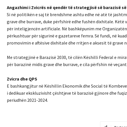
Angazhimi i Zvicrës në qendër të strategjisë së barazisë 
Si në politikën e saj të brendshme ashtu edhe në atë të jashtm
grave dhe burrave, duke përfshirë edhe fushën dixhitale. Këtë v
për inteligjencën artificiale. Në bashkëpunim me Organizatën
përkushtuar për sigurinë e gazetareve femra. Së fundi, në ku
promovimin e aftësive dixhitale dhe rritjen e aksesit të grave 
Me strategjinë e Barazisë 2030, të cilën Këshilli Federal e mir
për barazinë midis grave dhe burrave, e cila përfshin në veçant
Zvicra dhe QPS
E bashkangjitur në Këshillin Ekonomik dhe Social të Kombeve
i dedikuar ekskluzivisht çështjeve të barazisë gjinore dhe fuqiz
periudhën 2021-2024.