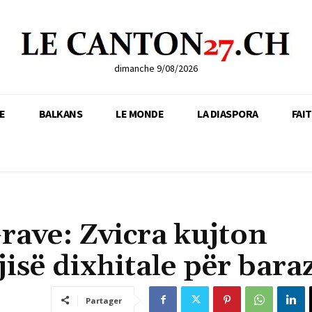
dimanche 9/08/2026
E
BALKANS
LE MONDE
LA DIASPORA
FAI
rave: Zvicra kujton
isë dixhitale për bara
Partager