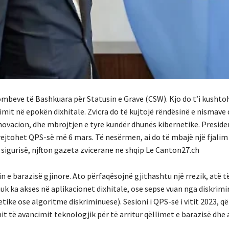
 Kombeve të Bashkuara për Statusin e Grave (CSW). Kjo do t’i kushto
mit në epokën dixhitale. Zvicra do të kujtojë rëndësinë e nismave
novacion, dhe mbrojtjen e tyre kundër dhunës kibernetike. Preside
drejtohet QPS-së më 6 mars. Të nesërmen, ai do të mbajë një fjalim
 sigurisë, njfton gazeta zvicerane ne shqip Le Canton27.ch
e barazisë gjinore. Ato përfaqësojnë gjithashtu një rrezik, atë t
nuk ka akses në aplikacionet dixhitale, ose sepse vuan nga diskrimi
ke ose algoritme diskriminuese). Sesioni i QPS-së i vitit 2023, që
t të avancimit teknologjik për të arritur qëllimet e barazisë dhe