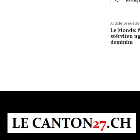
Partag
Article précéde
Le Monde: M
stërviten n
deminim