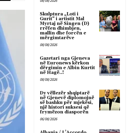
08/08/2026
Skulptura „Loti i
Gurit“ i artistit Mal
Myrtaj në Singen (D)
rrëfen dhimbjen,
mallin dhe forcën e
mërgimtarëve
08/08/2026
Gazetari nga Gjeneva
në Euronews kërkon
dërgimin e Albin Kurtit
në Hagë..!
08/08/2026
Dy vëllezër shqiptarë
në Gjenevë diplomojnë
së bashku për mjekësi,
një histori suksesi që
frymëzon diasporën
06/08/2026
Albania / L’Accordo