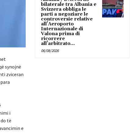
bilaterale tra Albania e
Svizzera obbliga le
parti a negoziare le
controversie relative
all’Aeroporto
Internazionale di
Valona prima di
ricorrere
all’arbitrato...
06/08/2026
het
 që synojnë
nti zviceran
 para
ë
nimi i
 do të
 avancimin e