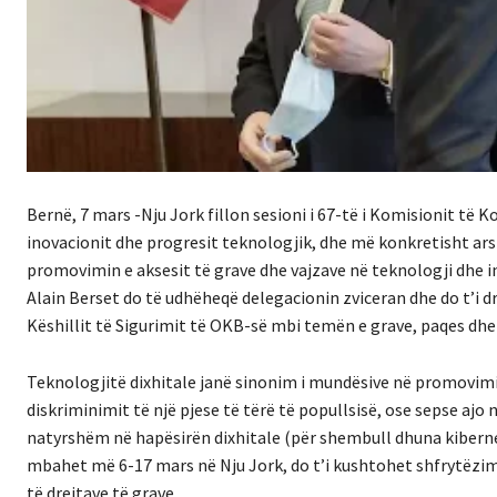
Bernë, 7 mars -Nju Jork fillon sesioni i 67-të i Komisionit të
inovacionit dhe progresit teknologjik, dhe më konkretisht arsi
promovimin e aksesit të grave dhe vajzave në teknologji dhe i
Alain Berset do të udhëheqë delegacionin zviceran dhe do t’i 
Këshillit të Sigurimit të OKB-së mbi temën e grave, paqes dhe
Teknologjitë dixhitale janë sinonim i mundësive në promovimin 
diskriminimit të një pjese të tërë të popullsisë, ose sepse ajo 
natyrshëm në hapësirën dixhitale (për shembull dhuna kiberneti
mbahet më 6-17 mars në Nju Jork, do t’i kushtohet shfrytëzimi
të drejtave të grave.