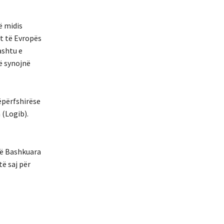
ë midis
it të Evropës
ashtu e
ë synojnë
hëpërfshirëse
 (Logib).
të Bashkuara
të saj për