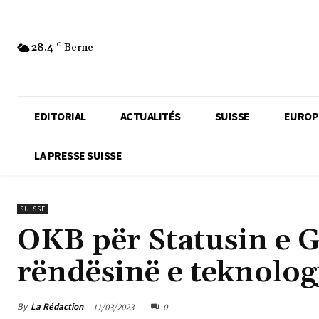
28.4
C
Berne
EDITORIAL
ACTUALITÉS
SUISSE
EUROP
LA PRESSE SUISSE
SUISSE
OKB për Statusin e G
rëndësinë e teknologj
By
La Rédaction
11/03/2023
0