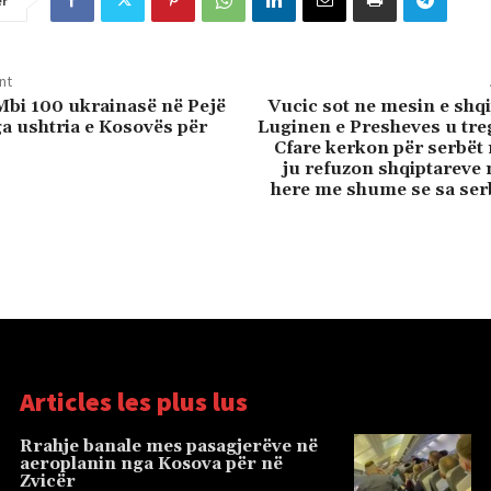
er
nt
bi 100 ukrainasë në Pejë
Vucic sot ne mesin e shq
ga ushtria e Kosovës për
Luginen e Presheves u tre
Cfare kerkon për serbët
ju refuzon shqiptareve 
here me shume se sa ser
Articles les plus lus
Rrahje banale mes pasagjerëve në
aeroplanin nga Kosova për në
Zvicër