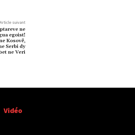
Article suivant
iptareve ne
gua egoist!
 ne Kosovë,
ne Serbi dy
bet ne Veri
Vidéo