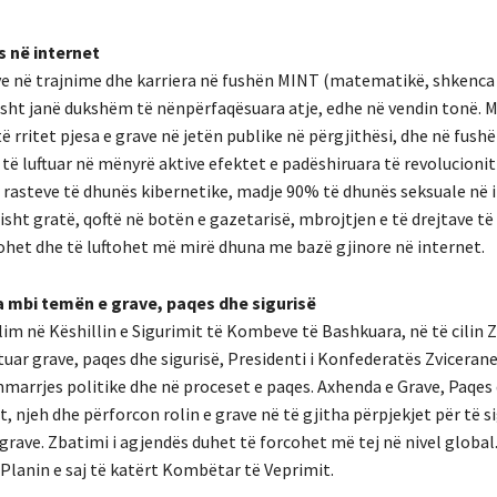
s në internet
ave në trajnime dhe karriera në fushën MINT (matematikë, shkenca
isht janë dukshëm të nënpërfaqësuara atje, edhe në vendin tonë. 
ë rritet pjesa e grave në jetën publike në përgjithësi, dhe në fushë
 të luftuar në mënyrë aktive efektet e padëshiruara të revolucionit 
e rasteve të dhunës kibernetike, madje 90% të dhunës seksuale në 
sht gratë, qoftë në botën e gazetarisë, mbrojtjen e të drejtave të
ohet dhe të luftohet më mirë dhuna me bazë gjinore në internet.
a mbi temën e grave, paqes dhe sigurisë
lim në Këshillin e Sigurimit të Kombeve të Bashkuara, në të cilin 
uar grave, paqes dhe sigurisë, Presidenti i Konfederatës Zvicerane
immarrjes politike dhe në proceset e paqes. Axhenda e Grave, Paqes
it, njeh dhe përforcon rolin e grave në të gjitha përpjekjet për të 
grave. Zbatimi i agjendës duhet të forcohet më tej në nivel global
Planin e saj të katërt Kombëtar të Veprimit.