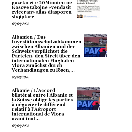
gazetaret e 20Minuten ne
Kosove takojne «vendasit
zviceran» alias diasporen
shqiptare
05/08/2026
Albanien / Das
Investitionsschutzabkommen
zwischen Albanien und der
Schweiz verpflichtet die
Parteien, den Streit über den
internationalen Flughafen
Vlora zunächst durch
Verhandlungen zu lösen,...
05/08/2026
Albanie / L’Accord
bilatéral entre l’Albanie et
la Suisse oblige les parties
à négocier le différend
relatif à l’Aéroport
international de Vlora
avant tout...
05/08/2026