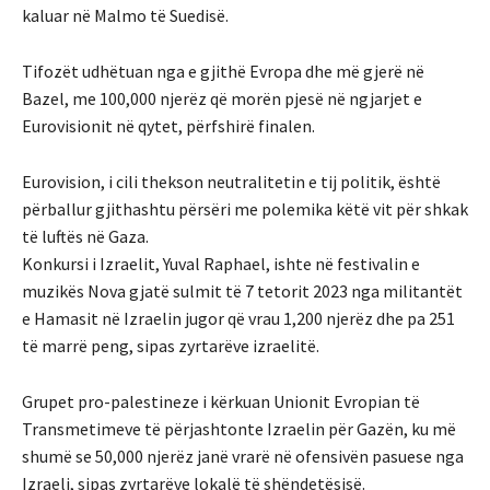
kaluar në Malmo të Suedisë.
Tifozët udhëtuan nga e gjithë Evropa dhe më gjerë në
Bazel, me 100,000 njerëz që morën pjesë në ngjarjet e
Eurovisionit në qytet, përfshirë finalen.
Eurovision, i cili thekson neutralitetin e tij politik, është
përballur gjithashtu përsëri me polemika këtë vit për shkak
të luftës në Gaza.
Konkursi i Izraelit, Yuval Raphael, ishte në festivalin e
muzikës Nova gjatë sulmit të 7 tetorit 2023 nga militantët
e Hamasit në Izraelin jugor që vrau 1,200 njerëz dhe pa 251
të marrë peng, sipas zyrtarëve izraelitë.
Grupet pro-palestineze i kërkuan Unionit Evropian të
Transmetimeve të përjashtonte Izraelin për Gazën, ku më
shumë se 50,000 njerëz janë vrarë në ofensivën pasuese nga
Izraeli, sipas zyrtarëve lokalë të shëndetësisë.