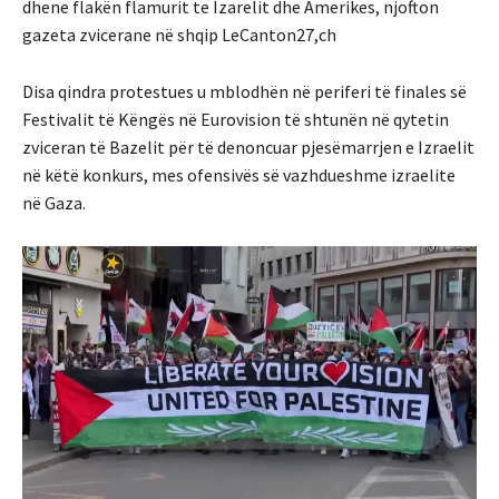
dhene flakën flamurit te Izarelit dhe Amerikes, njofton
gazeta zvicerane në shqip LeCanton27,ch
Disa qindra protestues u mblodhën në periferi të finales së
Festivalit të Këngës në Eurovision të shtunën në qytetin
zviceran të Bazelit për të denoncuar pjesëmarrjen e Izraelit
në këtë konkurs, mes ofensivës së vazhdueshme izraelite
në Gaza.