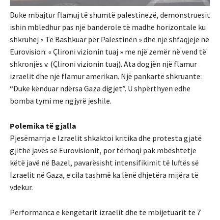
Duke mbajtur flamuj të shumtë palestinezë, demonstruesit
ishin mbledhur pas një banderole të madhe horizontale ku
shkruhej « Të Bashkuar për Palestinën » dhe një shfaqjeje në
Eurovision: « Çlironi vizionin tuaj » me një zemër në vend të
shkronjës v. (Çlironi vizionin tuaj). Ata dogjën një flamur
izraelit dhe një flamur amerikan. Një pankartë shkruante:
“Duke kënduar ndërsa Gaza digjet”. U shpërthyen edhe
bomba tymi me ngjyrë jeshile.
Polemika të gjalla
Pjesëmarrja e Izraelit shkaktoi kritika dhe protesta gjatë
gjithë javës së Eurovisionit, por tërhoqi pak mbështetje
këtë javë në Bazel, pavarësisht intensifikimit të luftës së
Izraelit në Gaza, e cila tashmë ka lënë dhjetëra mijëra të
vdekur.
Performanca e këngëtarit izraelit dhe të mbijetuarit të 7