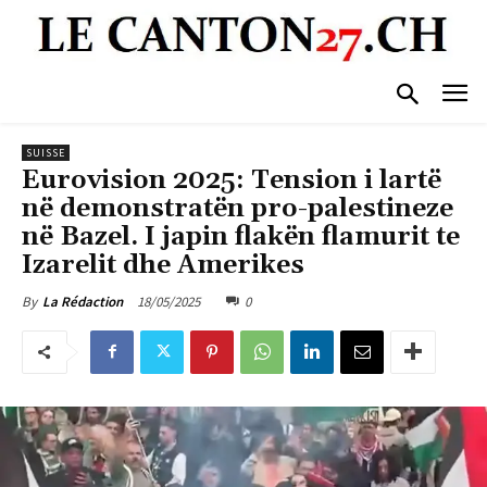
SUISSE
Eurovision 2025: Tension i lartë
në demonstratën pro-palestineze
në Bazel. I japin flakën flamurit te
Izarelit dhe Amerikes
18/05/2025
0
By
La Rédaction