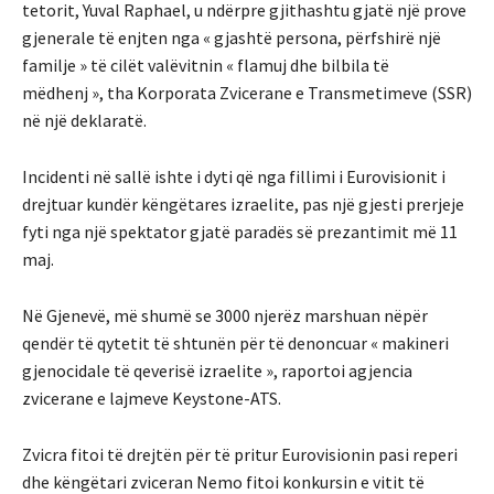
tetorit, Yuval Raphael, u ndërpre gjithashtu gjatë një prove
gjenerale të enjten nga « gjashtë persona, përfshirë një
familje » të cilët valëvitnin « flamuj dhe bilbila të
mëdhenj », tha Korporata Zvicerane e Transmetimeve (SSR)
në një deklaratë.
Incidenti në sallë ishte i dyti që nga fillimi i Eurovisionit i
drejtuar kundër këngëtares izraelite, pas një gjesti prerjeje
fyti nga një spektator gjatë paradës së prezantimit më 11
maj.
Në Gjenevë, më shumë se 3000 njerëz marshuan nëpër
qendër të qytetit të shtunën për të denoncuar « makineri
gjenocidale të qeverisë izraelite », raportoi agjencia
zvicerane e lajmeve Keystone-ATS.
Zvicra fitoi të drejtën për të pritur Eurovisionin pasi reperi
dhe këngëtari zviceran Nemo fitoi konkursin e vitit të