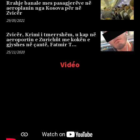
Rrahje banale mes pasagjerëve në
aeroplanin nga Kosova për në
Zvicër
29/05/2021
Zvicër, Krimi i tmerrshëm, u kap në
aeroportin e Zurichüt me kokën e
gjyshes në çantë, Fatmir T…
25/11/2020
Vidéo