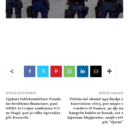
Article précédent
Article suivant
Gjykata Ndërkombëtare Penale
Pritëm më shumë nga finalja e
me brobleme financiare, pasi
Eurovision-2025, por miqte e
SHBA-te i vejne sanksione ICC
vendeve të Rames, qe dje na
ne Hagë, por jo edhe Speciales
hangrën bukën ne konak, sot e
për Kosovën
injoruan Shqiperine, asnjë votë
për “Zjerm”