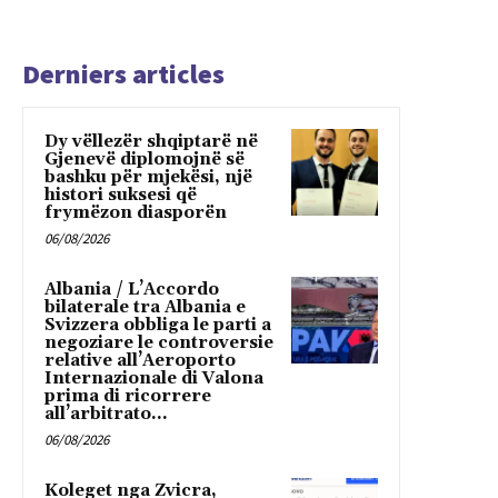
Derniers articles
Dy vëllezër shqiptarë në
Gjenevë diplomojnë së
bashku për mjekësi, një
histori suksesi që
frymëzon diasporën
06/08/2026
Albania / L’Accordo
bilaterale tra Albania e
Svizzera obbliga le parti a
negoziare le controversie
relative all’Aeroporto
Internazionale di Valona
prima di ricorrere
all’arbitrato...
06/08/2026
Koleget nga Zvicra,