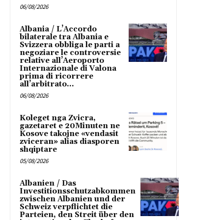
06/08/2026
Albania / L’Accordo
bilaterale tra Albania e
Svizzera obbliga le parti a
negoziare le controversie
relative all’Aeroporto
Internazionale di Valona
prima di ricorrere
all’arbitrato...
06/08/2026
Koleget nga Zvicra,
gazetaret e 20Minuten ne
Kosove takojne «vendasit
zviceran» alias diasporen
shqiptare
05/08/2026
Albanien / Das
Investitionsschutzabkommen
zwischen Albanien und der
Schweiz verpflichtet die
Parteien, den Streit über den