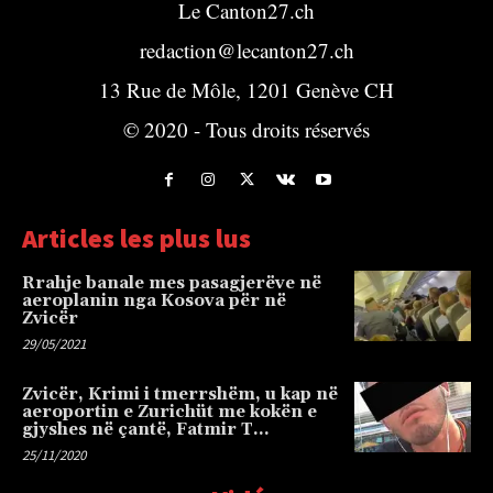
Le Canton27.ch
redaction@lecanton27.ch
13 Rue de Môle, 1201 Genève CH
© 2020 - Tous droits réservés
Articles les plus lus
Rrahje banale mes pasagjerëve në
aeroplanin nga Kosova për në
Zvicër
29/05/2021
Zvicër, Krimi i tmerrshëm, u kap në
aeroportin e Zurichüt me kokën e
gjyshes në çantë, Fatmir T…
25/11/2020