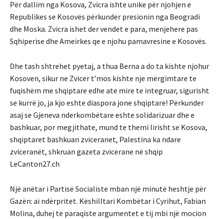
Për dallim nga Kosova, Zvicra ishte unike për njohjen e
Republikes se Kosovës përkunder presionin nga Beogradi
dhe Moska. Zvicra ishet der vendet e para, menjehere pas
Sqhiperise dhe Ameirkes qe e njohu pamavresine e Kosovës.
Dhe tash shtrehet pyetaj, a thua Berna a do ta kishte njohur
Kosoven, sikur ne Zvicer t’mos kishte nje mërgimtare te
fuqishëm me shqiptare edhe ate mire te integruar, sigurisht
se kurrë jo, ja kjo eshte diaspora jone shqiptare! Përkunder
asaj se Gjeneva nderkombëtare eshte solidarizuar dhe e
bashkuar, por megjithate, mund te themi lirisht se Kosova,
shqiptaret bashkuan zviceranet, Palestina ka ndare
zviceranët, shkruan gazeta zvicerane në shqip
LeCanton27.ch
Një anëtar i Partisë Socialiste mban një minutë heshtje për
Gazën: ai ndërpritet. Këshilltari Kombëtar i Cyrihut, Fabian
Molina, duhej të paraqiste argumentet e tij mbi një mocion