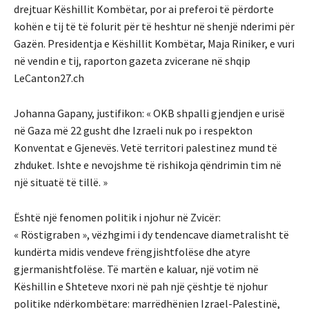
drejtuar Këshillit Kombëtar, por ai preferoi të përdorte
kohën e tij të të folurit për të heshtur në shenjë nderimi për
Gazën. Presidentja e Këshillit Kombëtar, Maja Riniker, e vuri
në vendin e tij, raporton gazeta zvicerane në shqip
LeCanton27.ch
Johanna Gapany, justifikon: « OKB shpalli gjendjen e urisë
në Gaza më 22 gusht dhe Izraeli nuk po i respekton
Konventat e Gjenevës. Vetë territori palestinez mund të
zhduket. Ishte e nevojshme të rishikoja qëndrimin tim në
një situatë të tillë. »
Është një fenomen politik i njohur në Zvicër:
« Röstigraben », vëzhgimi i dy tendencave diametralisht të
kundërta midis vendeve frëngjishtfolëse dhe atyre
gjermanishtfolëse. Të martën e kaluar, një votim në
Këshillin e Shteteve nxori në pah një çështje të njohur
politike ndërkombëtare: marrëdhënien Izrael-Palestinë,