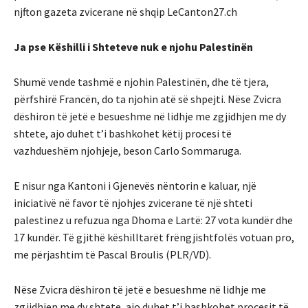
njfton gazeta zvicerane në shqip LeCanton27.ch
Ja pse Këshilli i Shteteve nuk e njohu Palestinën
Shumë vende tashmë e njohin Palestinën, dhe të tjera,
përfshirë Francën, do ta njohin atë së shpejti. Nëse Zvicra
dëshiron të jetë e besueshme në lidhje me zgjidhjen me dy
shtete, ajo duhet t’i bashkohet këtij procesi të
vazhdueshëm njohjeje, beson Carlo Sommaruga.
E nisur nga Kantoni i Gjenevës nëntorin e kaluar, një
iniciativë në favor të njohjes zvicerane të një shteti
palestinez u refuzua nga Dhoma e Lartë: 27 vota kundër dhe
17 kundër. Të gjithë këshilltarët frëngjishtfolës votuan pro,
me përjashtim të Pascal Broulis (PLR/VD).
Nëse Zvicra dëshiron të jetë e besueshme në lidhje me
zgjidhjen me dy shtete, ajo duhet t’i bashkohet procesit të