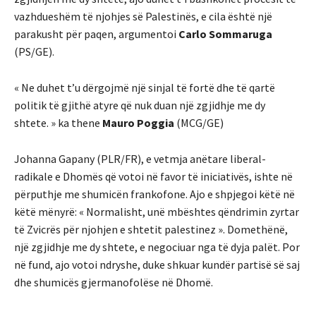
vazhdueshëm të njohjes së Palestinës, e cila është një
parakusht për paqen, argumentoi
Carlo Sommaruga
(PS/GE).
« Ne duhet t’u dërgojmë një sinjal të fortë dhe të qartë
politik të gjithë atyre që nuk duan një zgjidhje me dy
shtete. » ka thene
Mauro Poggia
(MCG/GE)
Johanna Gapany (PLR/FR), e vetmja anëtare liberal-
radikale e Dhomës që votoi në favor të iniciativës, ishte në
përputhje me shumicën frankofone. Ajo e shpjegoi këtë në
këtë mënyrë: « Normalisht, unë mbështes qëndrimin zyrtar
të Zvicrës për njohjen e shtetit palestinez ». Domethënë,
një zgjidhje me dy shtete, e negociuar nga të dyja palët. Por
në fund, ajo votoi ndryshe, duke shkuar kundër partisë së saj
dhe shumicës gjermanofolëse në Dhomë.