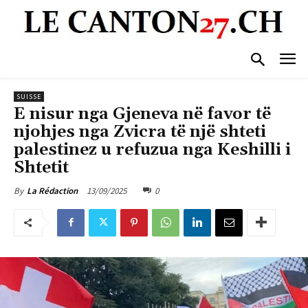
SUISSE
E nisur nga Gjeneva në favor të
njohjes nga Zvicra të një shteti
palestinez u refuzua nga Keshilli i
Shtetit
13/09/2025
0
By
La Rédaction