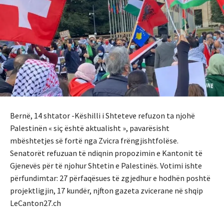
Bernë, 14 shtator -Këshilli i Shteteve refuzon ta njohë
Palestinën « siç është aktualisht », pavarësisht
mbështetjes së fortë nga Zvicra frëngjishtfolëse.
Senatorët refuzuan të ndiqnin propozimin e Kantonit të
Gjenevës për të njohur Shtetin e Palestinës. Votimi ishte
përfundimtar: 27 përfaqësues të zgjedhur e hodhën poshtë
projektligjin, 17 kundër, njfton gazeta zvicerane në shqip
LeCanton27.ch