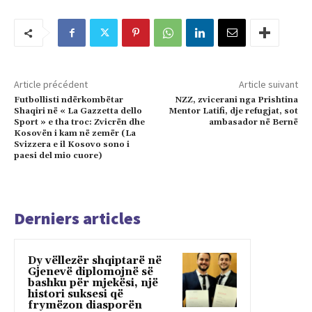
Article précédent
Article suivant
Futbollisti ndërkombëtar
NZZ, zvicerani nga Prishtina
Shaqiri në « La Gazzetta dello
Mentor Latifi, dje refugjat, sot
Sport » e tha troc: Zvicrën dhe
ambasador në Bernë
Kosovën i kam në zemër (La
Svizzera e il Kosovo sono i
paesi del mio cuore)
Derniers articles
Dy vëllezër shqiptarë në
Gjenevë diplomojnë së
bashku për mjekësi, një
histori suksesi që
frymëzon diasporën