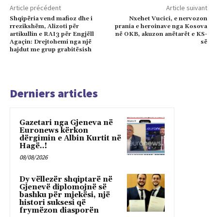
Article précédent
Article suivant
Shqipëria vend mafioz dhe i
Nxehet Vucici, e nervozon
rrezikshëm, Alizoti për
prania e heroinave nga Kosova
artikullin e RAI3 për Engjëll
në OKB, akuzon anëtarët e KS-
Agaçin: Drejtohemi nga një
së
hajdut me grup grabitësish
Derniers articles
Gazetari nga Gjeneva në
Euronews kërkon
dërgimin e Albin Kurtit në
Hagë..!
08/08/2026
Dy vëllezër shqiptarë në
Gjenevë diplomojnë së
bashku për mjekësi, një
histori suksesi që
frymëzon diasporën