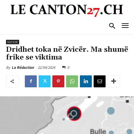
SUISSE
Dridhet toka në Zvicër. Ma shumë
frike se viktima
22/04/2024
0
By
La Rédaction