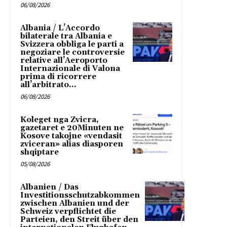
06/08/2026
Albania / L’Accordo
bilaterale tra Albania e
Svizzera obbliga le parti a
negoziare le controversie
relative all’Aeroporto
Internazionale di Valona
prima di ricorrere
all’arbitrato...
06/08/2026
Koleget nga Zvicra,
gazetaret e 20Minuten ne
Kosove takojne «vendasit
zviceran» alias diasporen
shqiptare
05/08/2026
Albanien / Das
Investitionsschutzabkommen
zwischen Albanien und der
Schweiz verpflichtet die
Parteien, den Streit über den