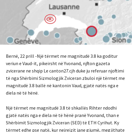
Bernë, 22 prill -Një tërmet me magnitudë 3.8 ka goditur
veriun e Vaud-it, pikeirsht në Yvonand, njfton gazeta
zvicerane ne shqip Le canton27.cjh duke ju referuar njoftimi
të nga Shërbimi Sizmologjik Zviceran zbuloi një tërmet me
magnitudë 3.8 ballë në kantonin Vaud, gjatë natës nga e
diela në të hënë.
Një tërmet me magnitudë 3.8 të shkallës Rihter ndodhi
gjatë natës nga e diela në të hënë pranë Yvonand, than e
Shërbimit Sizmologjik Zviceran (SED) të ETH Cyrihut. Ky
tërmet edhe pse natë, kur nejreizit jane gjumë, megjithate