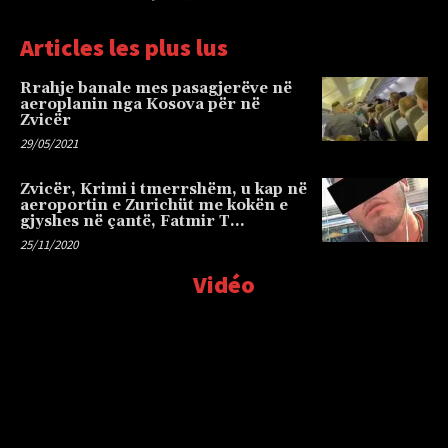
Articles les plus lus
Rrahje banale mes pasagjerëve në
aeroplanin nga Kosova për në
Zvicër
29/05/2021
Zvicër, Krimi i tmerrshëm, u kap në
aeroportin e Zurichüt me kokën e
gjyshes në çantë, Fatmir T…
25/11/2020
Vidéo