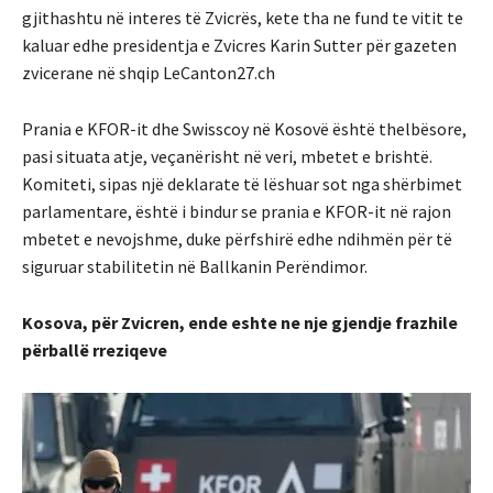
gjithashtu në interes të Zvicrës, kete tha ne fund te vitit te
kaluar edhe presidentja e Zvicres Karin Sutter për gazeten
zvicerane në shqip LeCanton27.ch
Prania e KFOR-it dhe Swisscoy në Kosovë është thelbësore,
pasi situata atje, veçanërisht në veri, mbetet e brishtë.
Komiteti, sipas një deklarate të lëshuar sot nga shërbimet
parlamentare, është i bindur se prania e KFOR-it në rajon
mbetet e nevojshme, duke përfshirë edhe ndihmën për të
siguruar stabilitetin në Ballkanin Perëndimor.
Kosova, për Zvicren, ende eshte ne nje gjendje frazhile
përballë rreziqeve