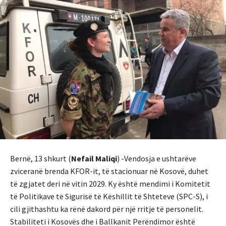
Bernë, 13 shkurt (
Nefail Maliqi
) -Vendosja e ushtarëve
zviceranë brenda KFOR-it, të stacionuar në Kosovë, duhet
të zgjatet deri në vitin 2029. Ky është mendimi i Komitetit
të Politikave të Sigurisë të Këshillit të Shteteve (SPC-S), i
cili gjithashtu ka rënë dakord për një rritje të personelit.
Stabiliteti i Kosovës dhe i Ballkanit Perëndimor është