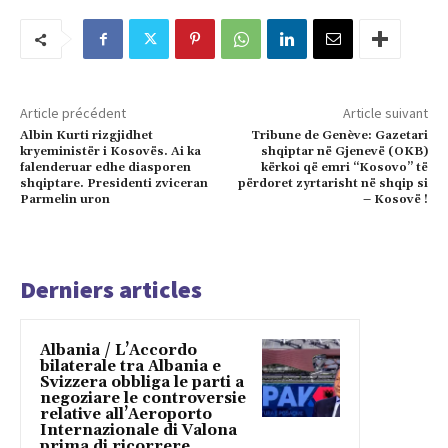
Article précédent
Article suivant
Albin Kurti rizgjidhet
Tribune de Genève: Gazetari
kryeministër i Kosovës. Ai ka
shqiptar në Gjenevë (OKB)
falenderuar edhe diasporen
kërkoi që emri “Kosovo” të
shqiptare. Presidenti zviceran
përdoret zyrtarisht në shqip si
Parmelin uron
– Kosovë !
Derniers articles
Albania / L’Accordo
bilaterale tra Albania e
Svizzera obbliga le parti a
negoziare le controversie
relative all’Aeroporto
Internazionale di Valona
prima di ricorrere