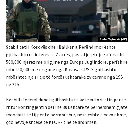
Stabiliteti i Kosovës dhe i Ballkanit Perëndimor është
gjithashtu në interes të Zvicrës, pasi atje jetojnë afërsisht
500,000 njerëz me origjinë nga Evropa Juglindore, përfshirë
mbi 150,000 me origjinë nga Kosova. CPS-S gjithashtu
mbështet një rritje të forcës ushtarake zvicerane nga 195
në 215.
Këshilli Federal duhet gjithashtu të ketë autoritetin për të
rritur kontingjentin deri në 30 ushtarë të përhershëm gjatë
mandatit të tij për të përmbushur, nëse është e nevojshme,
çdo nevojë shtesë të KFOR-it në të ardhmen.