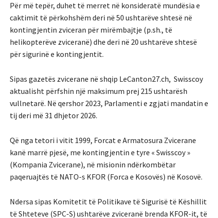
Për më tepër, duhet të merret në konsideratë mundësia e
caktimit të përkohshëm deri në 50 ushtarëve shtesë në
kontingjentin zviceran për mirëmbajtje (p.sh., të
helikopterëve zviceranë) dhe deri në 20 ushtarëve shtesë
për sigurinë e kontingjentit.
Sipas gazetës zvicerane në shqip LeCanton27.ch, Swisscoy
aktualisht përfshin një maksimum prej 215 ushtarësh
vullnetarë. Në qershor 2023, Parlamenti e zgjati mandatin e
tij deri më 31 dhjetor 2026.
Që nga tetori i vitit 1999, Forcat e Armatosura Zvicerane
kanë marrë pjesë, me kontingjentin e tyre « Swisscoy »
(Kompania Zvicerane), në misionin ndërkombëtar
paqeruajtës të NATO-s KFOR (Forca e Kosovës) në Kosovë.
Ndersa sipas Komitetit të Politikave të Sigurisë të Këshillit
të Shteteve (SPC-S) ushtarëve zviceranë brenda KFOR-it, të