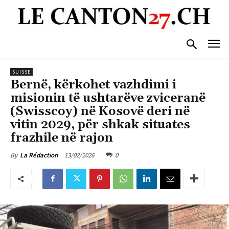
SUISSE
Bernë, kërkohet vazhdimi i
misionin të ushtarëve zviceranë
(Swisscoy) në Kosovë deri në
vitin 2029, për shkak situates
frazhile në rajon
13/02/2026
0
By
La Rédaction