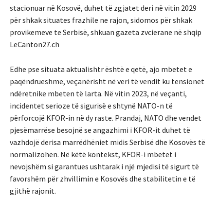
stacionuar në Kosovë, duhet të zgjatet deri në vitin 2029
për shkak situates frazhile ne rajon, sidomos për shkak
provikemeve te Serbisë, shkuan gazeta zvcierane në shqip
LeCanton27.ch
Edhe pse situata aktualishtr është e qetë, ajo mbetet e
paqëndrueshme, veçanërisht në veri të vendit ku tensionet
ndëretnike mbeten të larta. Në vitin 2023, në veçanti,
incidentet serioze të sigurisë e shtynë NATO-n të
përforcojë KFOR-in në dy raste. Prandaj, NATO dhe vendet
pjesëmarrëse besojnë se angazhimi i KFOR-it duhet të
vazhdojë derisa marrëdhëniet midis Serbisë dhe Kosovës të
normalizohen. Në këtë kontekst, KFOR-i mbetet i
nevojshëm si garantues ushtarak i një mjedisi të sigurt të
favorshëm për zhvillimin e Kosovës dhe stabilitetin e të
gjithë rajonit.