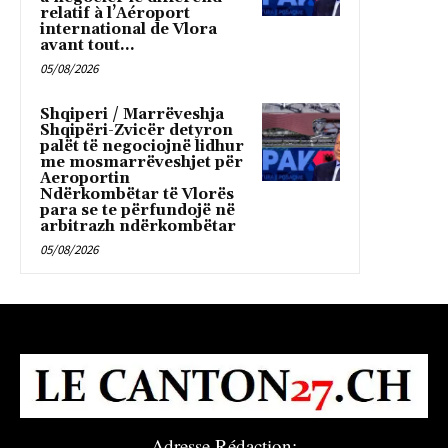
relatif à l’Aéroport
international de Vlora
avant tout...
05/08/2026
Shqiperi / Marrëveshja
Shqipëri-Zvicër detyron
palët të negociojnë lidhur
me mosmarrëveshjet për
Aeroportin
Ndërkombëtar të Vlorës
para se te përfundojë në
arbitrazh ndërkombëtar
05/08/2026
Adresse Rédaction: