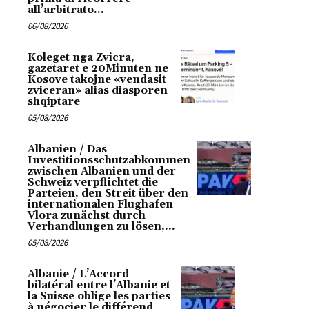
all’arbitrato...
06/08/2026
Koleget nga Zvicra,
gazetaret e 20Minuten ne
Kosove takojne «vendasit
zviceran» alias diasporen
shqiptare
05/08/2026
Albanien / Das
Investitionsschutzabkommen
zwischen Albanien und der
Schweiz verpflichtet die
Parteien, den Streit über den
internationalen Flughafen
Vlora zunächst durch
Verhandlungen zu lösen,...
05/08/2026
Albanie / L’Accord
bilatéral entre l’Albanie et
la Suisse oblige les parties
à négocier le différend