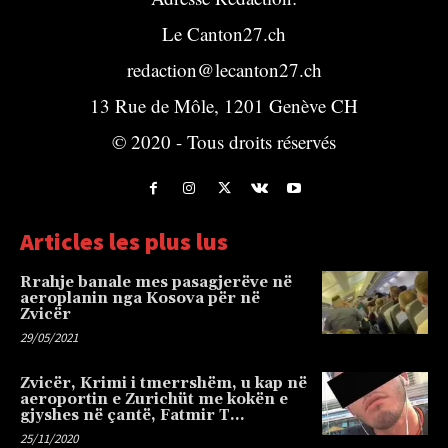
Le Canton27.ch
redaction@lecanton27.ch
13 Rue de Môle, 1201 Genève CH
© 2020 - Tous droits réservés
Articles les plus lus
Rrahje banale mes pasagjerëve në
aeroplanin nga Kosova për në
Zvicër
29/05/2021
Zvicër, Krimi i tmerrshëm, u kap në
aeroportin e Zurichüt me kokën e
gjyshes në çantë, Fatmir T…
25/11/2020