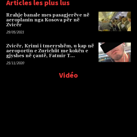
Articles les plus lus
Rrahje banale mes pasagjerëve në
aeroplanin nga Kosova për në
Zvicër
29/05/2021
Zvicër, Krimi i tmerrshëm, u kap në
aeroportin e Zurichüt me kokën e
gjyshes në çantë, Fatmir T…
25/11/2020
Vidéo