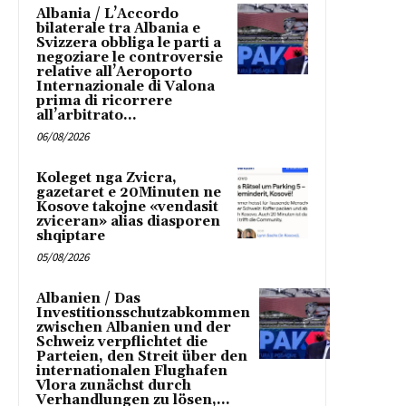
Albania / L’Accordo
bilaterale tra Albania e
Svizzera obbliga le parti a
negoziare le controversie
relative all’Aeroporto
Internazionale di Valona
prima di ricorrere
all’arbitrato...
06/08/2026
Koleget nga Zvicra,
gazetaret e 20Minuten ne
Kosove takojne «vendasit
zviceran» alias diasporen
shqiptare
05/08/2026
Albanien / Das
Investitionsschutzabkommen
zwischen Albanien und der
Schweiz verpflichtet die
Parteien, den Streit über den
internationalen Flughafen
Vlora zunächst durch
Verhandlungen zu lösen,...