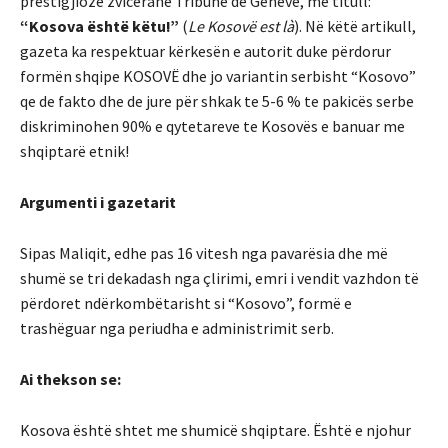
prestigjioze zvicerane Tribune de Genève, me titull:
“Kosova është këtu!”
(
Le Kosovë est là
). Në këtë artikull,
gazeta ka respektuar kërkesën e autorit duke përdorur
formën shqipe KOSOVË dhe jo variantin serbisht “Kosovo”
qe de fakto dhe de jure për shkak te 5-6 % te pakicës serbe
diskriminohen 90% e qytetareve te Kosovës e banuar me
shqiptarë etnik!
Argumenti i gazetarit
Sipas Maliqit, edhe pas 16 vitesh nga pavarësia dhe më
shumë se tri dekadash nga çlirimi, emri i vendit vazhdon të
përdoret ndërkombëtarisht si “Kosovo”, formë e
trashëguar nga periudha e administrimit serb.
Ai thekson se:
Kosova është shtet me shumicë shqiptare. Është e njohur