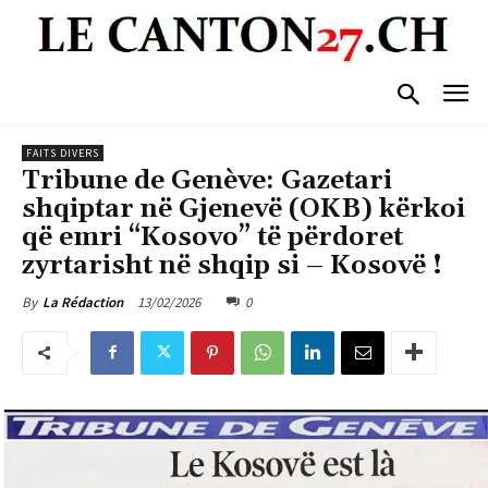
FAITS DIVERS
Tribune de Genève: Gazetari
shqiptar në Gjenevë (OKB) kërkoi
që emri “Kosovo” të përdoret
zyrtarisht në shqip si – Kosovë !
13/02/2026
0
By
La Rédaction