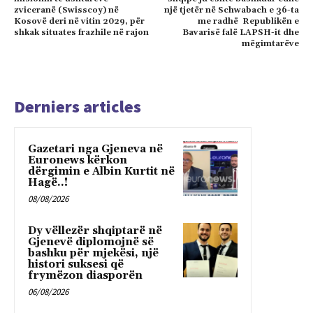
zviceranë (Swisscoy) në
një tjetër në Schwabach e 36-ta
Kosovë deri në vitin 2029, për
me radhë Republikën e
shkak situates frazhile në rajon
Bavarisë falë LAPSH-it dhe
mëgimtarëve
Derniers articles
Gazetari nga Gjeneva në
Euronews kërkon
dërgimin e Albin Kurtit në
Hagë..!
08/08/2026
Dy vëllezër shqiptarë në
Gjenevë diplomojnë së
bashku për mjekësi, një
histori suksesi që
frymëzon diasporën
06/08/2026