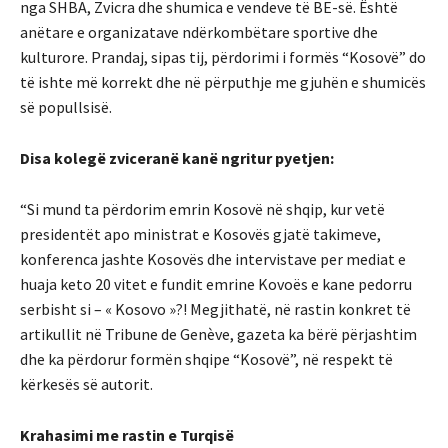
nga SHBA, Zvicra dhe shumica e vendeve të BE-së. Është
anëtare e organizatave ndërkombëtare sportive dhe
kulturore. Prandaj, sipas tij, përdorimi i formës “Kosovë” do
të ishte më korrekt dhe në përputhje me gjuhën e shumicës
së popullsisë.
Disa kolegë zviceranë kanë ngritur pyetjen:
“Si mund ta përdorim emrin Kosovë në shqip, kur vetë
presidentët apo ministrat e Kosovës gjatë takimeve,
konferenca jashte Kosovës dhe intervistave per mediat e
huaja keto 20 vitet e fundit emrine Kovoës e kane pedorru
serbisht si – « Kosovo »?! Megjithatë, në rastin konkret të
artikullit në Tribune de Genève, gazeta ka bërë përjashtim
dhe ka përdorur formën shqipe “Kosovë”, në respekt të
kërkesës së autorit.
Krahasimi me rastin e Turqisë