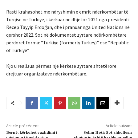
Rasti krahasohet me ndryshimin e emrit ndërkombëtar të
Turqisë në Türkiye, i kërkuar në dhjetor 2021 nga presidenti
Recep Tayyip Erdoğan, dhe i pranuar nga United Nations në
qershor 2022. Sot në dokumentet zyrtare ndërkombëtare
përdoret forma: “Türkiye (formerly Turkey)” ose “Republic
of Türkiye”
Kjo u realizua përmes një kërkese zyrtare shtetërore
drejtuar organizatave ndërkombëtare.
Article précédent
Article suivant
Bernë, kërkohet vazhdimi i
Selim Hoti: Sot shkollesh
misionin të ushtarëve
shqipe ju është bashkuar edhe