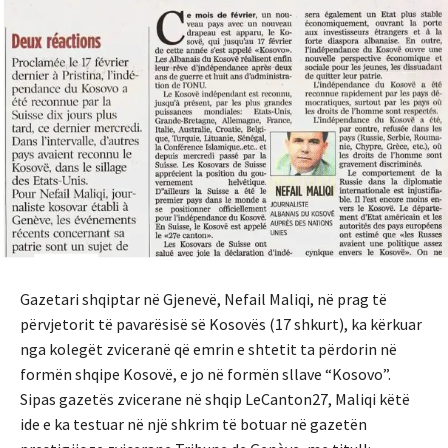
Gazetari shqiptar në Gjenevë, Nefail Maliqi, në prag të
përvjetorit të pavarësisë së Kosovës (17 shkurt), ka kërkuar
nga kolegët zviceranë që emrin e shtetit ta përdorin në
formën shqipe Kosovë, e jo në formën sllave “Kosovo”.
Sipas gazetës zvicerane në shqip LeCanton27, Maliqi këtë
ide e ka testuar në një shkrim të botuar në gazetën