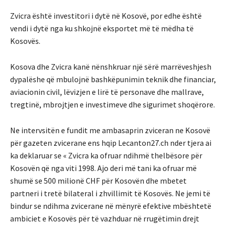
Zvicra është investitori i dytë në Kosovë, por edhe është
vendi i dytë nga ku shkojnë eksportet më të mëdha të
Kosovës.
Kosova dhe Zvicra kanë nënshkruar një sërë marrëveshjesh
dypalëshe që mbulojnë bashkëpunimin teknik dhe financiar,
aviacionin civil, lëvizjen e lirë të personave dhe mallrave,
tregtinë, mbrojtjen e investimeve dhe sigurimet shoqërore.
Ne intervsitën e fundit me ambasaprin zviceran ne Kosovë
për gazeten zvicerane ens hqip Lecanton27.ch nder tjera ai
ka deklaruar se « Zvicra ka ofruar ndihmë thelbësore për
Kosovën që nga viti 1998. Ajo deri më tani ka ofruar më
shumë se 500 milionë CHF për Kosovën dhe mbetet
partneri i tretë bilateral i zhvillimit të Kosovës. Ne jemi të
bindur se ndihma zvicerane në mënyrë efektive mbështetë
ambiciet e Kosovës për të vazhduar në rrugëtimin drejt