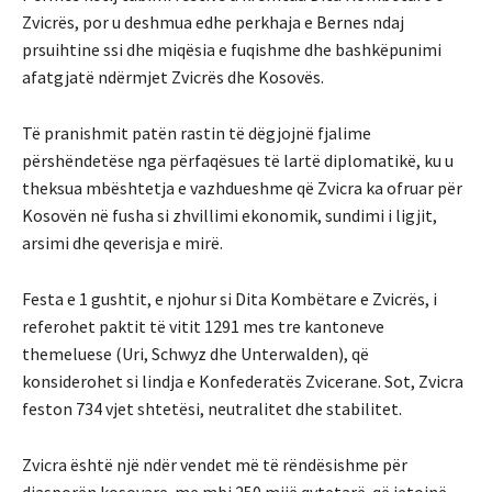
Zvicrës, por u deshmua edhe perkhaja e Bernes ndaj
prsuihtine ssi dhe
miqësia e fuqishme dhe bashkëpunimi
afatgjatë ndërmjet Zvicrës dhe Kosovës
.
Të pranishmit patën rastin të dëgjojnë fjalime
përshëndetëse nga përfaqësues të lartë diplomatikë, ku u
theksua
mbështetja e vazhdueshme që Zvicra ka ofruar për
Kosovën në fusha si zhvillimi ekonomik, sundimi i ligjit,
arsimi dhe qeverisja e mirë.
Festa e 1 gushtit, e njohur si
Dita Kombëtare e Zvicrës
, i
referohet paktit të vitit
1291
mes tre kantoneve
themeluese (Uri, Schwyz dhe Unterwalden), që
konsiderohet si lindja e Konfederatës Zvicerane. Sot, Zvicra
feston 734 vjet shtetësi, neutralitet dhe stabilitet.
Zvicra është një ndër vendet më të rëndësishme për