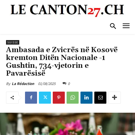
SUISSE
Ambasada e Zvicrës në Kosovë
kremton Ditën Nacionale -1
Gushtin, 734-vjetorin e
Pavarësisë
01/08/2025
0
By
La Rédaction