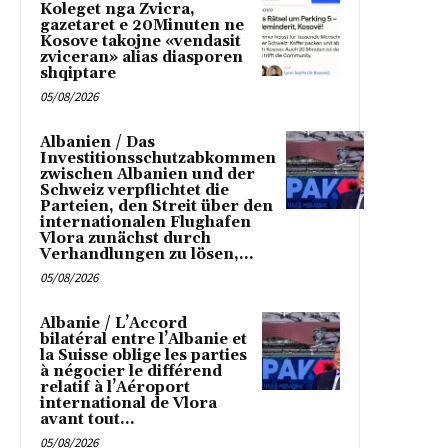
Koleget nga Zvicra,
gazetaret e 20Minuten ne
Kosove takojne «vendasit
zviceran» alias diasporen
shqiptare
05/08/2026
Albanien / Das
Investitionsschutzabkommen
zwischen Albanien und der
Schweiz verpflichtet die
Parteien, den Streit über den
internationalen Flughafen
Vlora zunächst durch
Verhandlungen zu lösen,...
05/08/2026
Albanie / L’Accord
bilatéral entre l’Albanie et
la Suisse oblige les parties
à négocier le différend
relatif à l’Aéroport
international de Vlora
avant tout...
05/08/2026