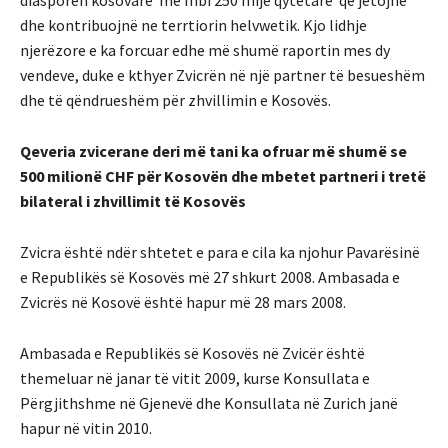
diasporën kosovare me mbi
250 mijë qytetarë
që jetojnë
dhe kontribuojnë ne terrtiorin helvwetik. Kjo lidhje
njerëzore e ka forcuar edhe më shumë raportin mes dy
vendeve, duke e kthyer Zvicrën në një partner të besueshëm
dhe të qëndrueshëm për zhvillimin e Kosovës.
Qeveria zvicerane deri më tani ka ofruar më shumë se
500 milionë CHF për Kosovën dhe mbetet partneri i tretë
bilateral i zhvillimit të Kosovës
Zvicra është ndër shtetet e para e cila ka njohur Pavarësinë
e Republikës së Kosovës më 27 shkurt 2008. Ambasada e
Zvicrës në Kosovë është hapur më 28 mars 2008.
Ambasada e Republikës së Kosovës në Zvicër është
themeluar në janar të vitit 2009, kurse Konsullata e
Përgjithshme në Gjenevë dhe Konsullata në Zurich janë
hapur në vitin 2010.