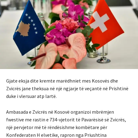
Gjate eksja dite kremte marëdhniet mes Kosovës dhe
Zvicrës jane theksua në një ngjarje të veçantë në Prishtinë
duke i vlersuar atp lartë.
Ambasada e Zvicrës në Kosovë organizoi mbrëmjen
fwestive me rastin e
734-vjetorit të Pavarësisë së Zvicrës
,
një pervjetor më të rëndësishme kombëtare për
Konfederaten H elvetike, rapron nga Priushtina