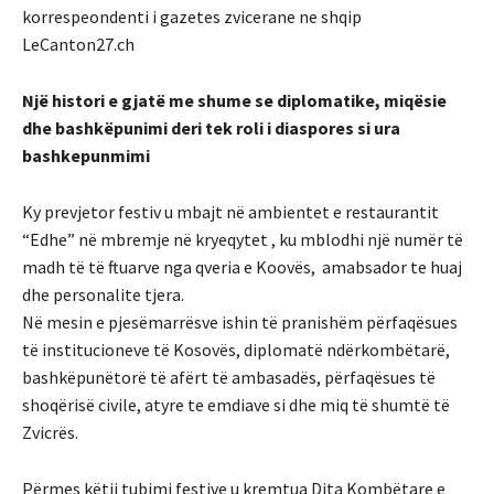
korrespeondenti i gazetes zvicerane ne shqip
LeCanton27.ch
Një histori e gjatë me shume se diplomatike, miqësie
dhe bashkëpunimi deri tek roli i diaspores si ura
bashkepunmimi
Ky prevjetor festiv u mbajt në ambientet e restaurantit
“Edhe” në mbremje në kryeqytet , ku mblodhi një numër të
madh të të ftuarve nga qveria e Koovës, amabsador te huaj
dhe personalite tjera.
Në mesin e pjesëmarrësve ishin të pranishëm
përfaqësues
të institucioneve të Kosovës, diplomatë ndërkombëtarë,
bashkëpunëtorë të afërt të ambasadës, përfaqësues të
shoqërisë civile, atyre te emdiave si dhe miq të shumtë të
Zvicrës
.
Përmes këtij tubimi festive u kremtua Dita Kombëtare e