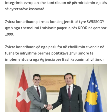
integrimit evropian dhe kontribuon në përmirësimin e jetës
së qytetarëve kosovarë..
Zvicra kontribuon përmes kontingjentit të tyre SWISSCOY
qysh nga themelimi i misionit paqeruajtës KFOR në qershor
1999.
Zvicra kontribuon që nga paslufta në zhvillimin e vendit në
fusha të ndryshme përmes politikave zhvillimore të
implementuara nga Agjencia për Bashkëpunim zhvillimor