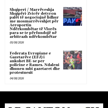
Shqiperi / Marrëveshja
Shqipëri-Zvicër detyron
palët të negociojnë lidhur
me mosmarrëveshjet për
Aeroportin
Ndërkombëtar të Vlorës
para se te përfundojë në
arbitrazh ndërkombëtar
05/08/2026
Federata Evropiane e
Gazetarëve (EFJ) i
ankohet BE-se per
policine e Rames. Ndaleni
dhunen mbi gazetaret dhe
protestuesit
04/08/2026