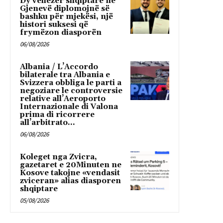
Dy vëllezër shqiptarë në
Gjenevë diplomojnë së
bashku për mjekësi, një
histori suksesi që
frymëzon diasporën
06/08/2026
Albania / L’Accordo
bilaterale tra Albania e
Svizzera obbliga le parti a
negoziare le controversie
relative all’Aeroporto
Internazionale di Valona
prima di ricorrere
all’arbitrato...
06/08/2026
Koleget nga Zvicra,
gazetaret e 20Minuten ne
Kosove takojne «vendasit
zviceran» alias diasporen
shqiptare
05/08/2026