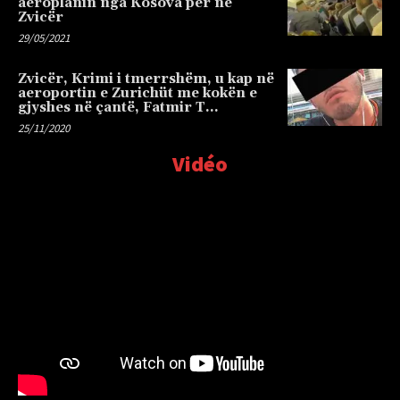
aeroplanin nga Kosova për në
Zvicër
29/05/2021
Zvicër, Krimi i tmerrshëm, u kap në
aeroportin e Zurichüt me kokën e
gjyshes në çantë, Fatmir T…
25/11/2020
Vidéo