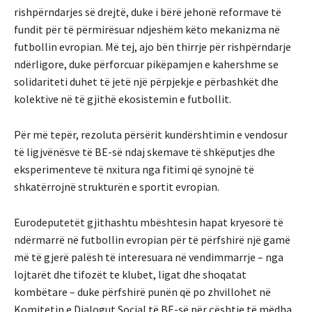
rishpërndarjes së drejtë, duke i bërë jehonë reformave të
fundit për të përmirësuar ndjeshëm këto mekanizma në
futbollin evropian. Më tej, ajo bën thirrje për rishpërndarje
ndërligore, duke përforcuar pikëpamjen e kahershme se
solidariteti duhet të jetë një përpjekje e përbashkët dhe
kolektive në të gjithë ekosistemin e futbollit.
Për më tepër, rezoluta përsërit kundërshtimin e vendosur
të ligjvënësve të BE-së ndaj skemave të shkëputjes dhe
eksperimenteve të nxitura nga fitimi që synojnë të
shkatërrojnë strukturën e sportit evropian.
Eurodeputetët gjithashtu mbështesin hapat kryesorë të
ndërmarrë në futbollin evropian për të përfshirë një gamë
më të gjerë palësh të interesuara në vendimmarrje – nga
lojtarët dhe tifozët te klubet, ligat dhe shoqatat
kombëtare – duke përfshirë punën që po zhvillohet në
Komitetin e Dialogut Social të BE-së për çështje të mëdha