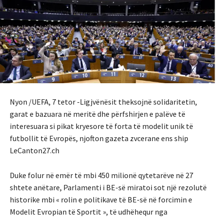
Nyon /UEFA, 7 tetor -Ligjvënësit theksojnë solidaritetin,
garat e bazuara në meritë dhe përfshirjen e palëve të
interesuara si pikat kryesore të forta të modelit unik të
futbollit të Evropës, njofton gazeta zvcerane ens ship
LeCanton27.ch
Duke folur në emër të mbi 450 milionë qytetarëve në 27
shtete anëtare, Parlamenti i BE-së miratoi sot një rezolutë
historike mbi « rolin e politikave të BE-së në forcimin e
Modelit Evropian të Sportit », të udhëhequr nga