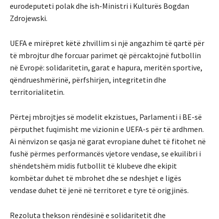
eurodeputeti polak dhe ish-Ministri i Kulturës Bogdan
Zdrojewski.
UEFA e mirëpret këtë zhvillim si një angazhim të qartë për
të mbrojtur dhe forcuar parimet që përcaktojnë futbollin
në Evropë: solidaritetin, garat e hapura, meritën sportive,
qëndrueshmërinë, përfshirjen, integritetin dhe
territorialitetin.
Përtej mbrojtjes së modelit ekzistues, Parlamenti i BE-së
përputhet fuqimisht me vizionin e UEFA-s për të ardhmen.
Ai nënvizon se qasja në garat evropiane duhet të fitohet në
fushë përmes performancës vjetore vendase, se ekuilibri i
shëndetshëm midis futbollit të klubeve dhe ekipit
kombëtar duhet të mbrohet dhe se ndeshjet e ligës
vendase duhet të jenë në territoret e tyre të origjinës.
Rezoluta thekson rëndësinë e solidaritetit dhe