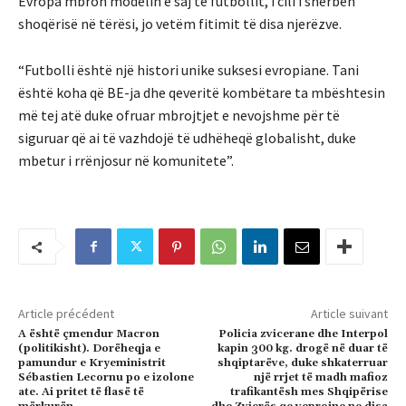
Evropa mbron modelin e saj të futbollit, i cili i shërben
shoqërisë në tërësi, jo vetëm fitimit të disa njerëzve.
“Futbolli është një histori unike suksesi evropiane. Tani
është koha që BE-ja dhe qeveritë kombëtare ta mbështesin
më tej atë duke ofruar mbrojtjet e nevojshme për të
siguruar që ai të vazhdojë të udhëheqë globalisht, duke
mbetur i rrënjosur në komunitete”.
Article précédent
Article suivant
A është çmendur Macron
Policia zvicerane dhe Interpol
(politikisht). Dorëheqja e
kapin 300 kg. drogë në duar të
pamundur e Kryeministrit
shqiptarëve, duke shkaterruar
Sébastien Lecornu po e izolone
një rrjet të madh mafioz
ate. Ai pritet të flasë të
trafikantësh mes Shqipërise