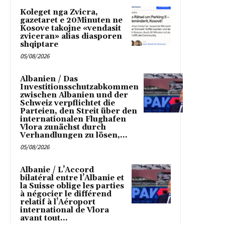
Koleget nga Zvicra,
gazetaret e 20Minuten ne
Kosove takojne «vendasit
zviceran» alias diasporen
shqiptare
05/08/2026
Albanien / Das
Investitionsschutzabkommen
zwischen Albanien und der
Schweiz verpflichtet die
Parteien, den Streit über den
internationalen Flughafen
Vlora zunächst durch
Verhandlungen zu lösen,...
05/08/2026
Albanie / L’Accord
bilatéral entre l’Albanie et
la Suisse oblige les parties
à négocier le différend
relatif à l’Aéroport
international de Vlora
avant tout...