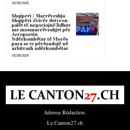
05/08/2026
Shqiperi / Marrëveshja
Shqipëri-Zvicër detyron
palët të negociojnë lidhur
me mosmarrëveshjet për
Aeroportin
Ndërkombëtar të Vlorës
para se te përfundojë në
arbitrazh ndërkombëtar
05/08/2026
Adresse Rédaction:
Le Canton27.ch