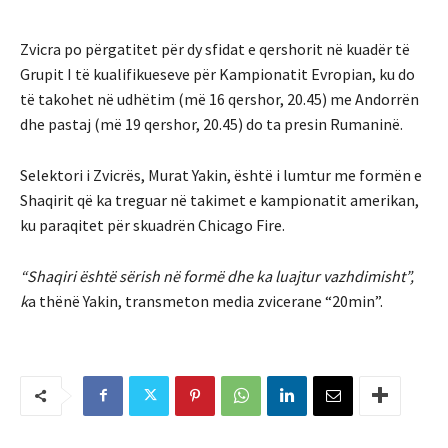
Zvicra po përgatitet për dy sfidat e qershorit në kuadër të
Grupit I të kualifikueseve për Kampionatit Evropian, ku do
të takohet në udhëtim (më 16 qershor, 20.45) me Andorrën
dhe pastaj (më 19 qershor, 20.45) do ta presin Rumaninë.
Selektori i Zvicrës, Murat Yakin, është i lumtur me formën e
Shaqirit që ka treguar në takimet e kampionatit amerikan,
ku paraqitet për skuadrën Chicago Fire.
“Shaqiri është sërish në formë dhe ka luajtur vazhdimisht”,
k
a thënë Yakin, transmeton media zvicerane “20min”.