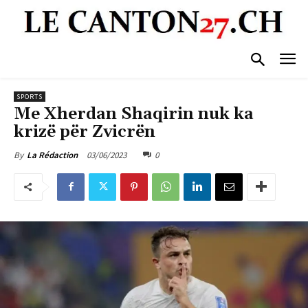
SPORTS
Me Xherdan Shaqirin nuk ka
krizë për Zvicrën
03/06/2023
0
By
La Rédaction