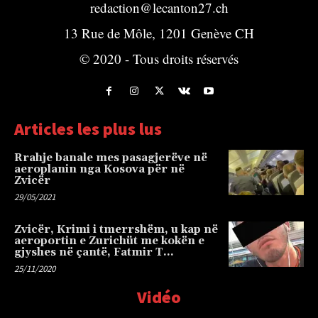
redaction@lecanton27.ch
13 Rue de Môle, 1201 Genève CH
© 2020 - Tous droits réservés
Articles les plus lus
Rrahje banale mes pasagjerëve në
aeroplanin nga Kosova për në
Zvicër
29/05/2021
Zvicër, Krimi i tmerrshëm, u kap në
aeroportin e Zurichüt me kokën e
gjyshes në çantë, Fatmir T…
25/11/2020
Vidéo