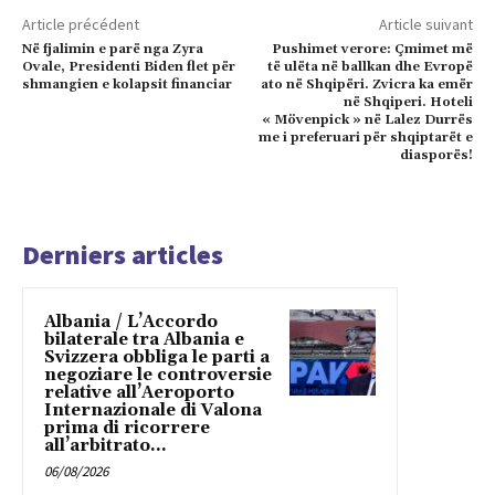
Article précédent
Article suivant
Në fjalimin e parë nga Zyra
Pushimet verore: Çmimet më
Ovale, Presidenti Biden flet për
të ulëta në ballkan dhe Evropë
shmangien e kolapsit financiar
ato në Shqipëri. Zvicra ka emër
në Shqiperi. Hoteli
« Mövenpick » në Lalez Durrës
me i preferuari për shqiptarët e
diasporës!
Derniers articles
Albania / L’Accordo
bilaterale tra Albania e
Svizzera obbliga le parti a
negoziare le controversie
relative all’Aeroporto
Internazionale di Valona
prima di ricorrere
all’arbitrato...
06/08/2026