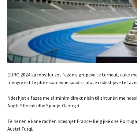
EURO 2024 ka mbyllur sot fazën e grupeve të turneut, duke më
mënyrë është plotësuar edhe kuadri i plotë i ndeshjeve të fazë
Ndeshjet e fazës me eliminim direkt nisin të shtunën me ndeshj
Angli-Sllovaki dhe Spanjë-Gjeorgji.
Të hënën e kanë radhën ndeshjet Francë-Belgjikë dhe Portuga
Austri-Turqi.