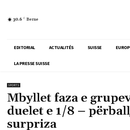
30.6
C
Berne
EDITORIAL
ACTUALITÉS
SUISSE
EUROP
LA PRESSE SUISSE
SPORTS
Mbyllet faza e grupe
duelet e 1/8 – përball
surpriza