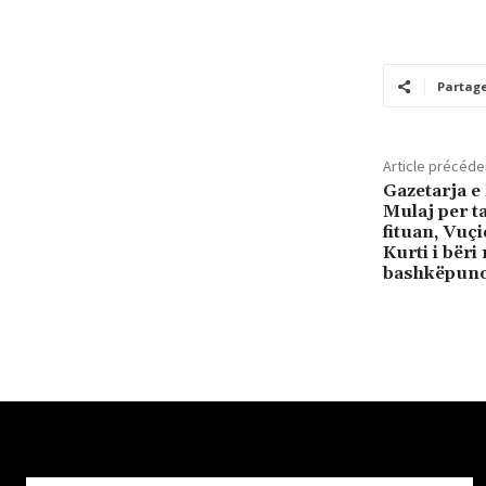
Partag
Article précéde
Gazetarja 
Mulaj per ta
fituan, Vuçi
Kurti i bëri
bashkëpuno