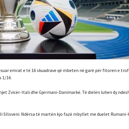
suar emrat e të 16 skuadrave që mbeten në garë për fitoren e trof
s 1/16.
et Zvicër-Itali dhe Gjermani-Danimarkë. Të dielën luhen dy ndeshj
li Slloveni. Ndërsa të martën kjo fazë mbyllet me duelet Rumani