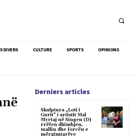
TS DIVERS
CULTURE
SPORTS
OPINIONS
Derniers articles
anë
Skulptura „Loti i
Gurit“ i artistit Mal
Myrtaj në Singen (D)
rrëfen dhimbjen,
mallin dhe forcën e
mërgimtarëve