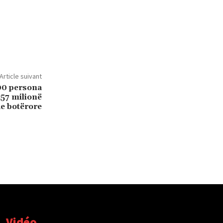
Article suivant
00 persona
257 milionë
de botërore
Vidéo