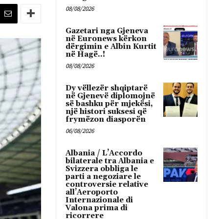
08/08/2026
Gazetari nga Gjeneva
në Euronews kërkon
dërgimin e Albin Kurtit
në Hagë..!
08/08/2026
Dy vëllezër shqiptarë
në Gjenevë diplomojnë
së bashku për mjekësi,
një histori suksesi që
frymëzon diasporën
06/08/2026
Albania / L’Accordo
bilaterale tra Albania e
Svizzera obbliga le
parti a negoziare le
controversie relative
all’Aeroporto
Internazionale di
Valona prima di
ricorrere