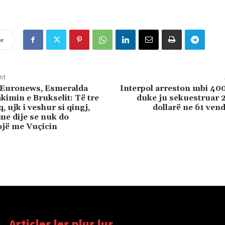
er
nt
e Euronews, Esmeralda
Interpol arreston mbi 40
kimin e Brukselit: Të tre
duke ju sekuestruar 
q, ujk i veshur si qingj,
dollarë ne 61 ven
 me dije se nuk do
jë me Vuçicin
Articles les plus lus