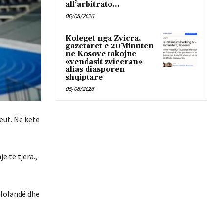
all’arbitrato...
06/08/2026
Koleget nga Zvicra,
gazetaret e 20Minuten
ne Kosove takojne
«vendasit zviceran»
alias diasporen
shqiptare
05/08/2026
eut. Në këtë
e të tjera.,
-Holandë dhe