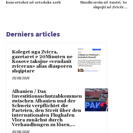
konvertohet në ortodoks serb
Musikverein në Austri. Se
shpejti në Zvicër…
Derniers articles
Koleget nga Zvicra,
gazetaret e 20Minuten ne
Kosove takojne «vendasit
zviceran» alias diasporen
shqiptare
05/08/2026
Albanien / Das
Investitionsschutzabkommen
zwischen Albanien und der
Schweiz verpflichtet die
Parteien, den Streit über den
internationalen Flughafen
Vlora zunächst durch
Verhandlungen zu lösen,...
05/08/2026