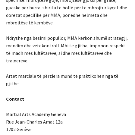
specifike: mbrojtëse goje, mbrojtëse gjoksi për gratë,
guaskë për burra, shirita të hollë për të mbrojtur kyçet dhe
dorezat specifike për MMA, por edhe helmeta dhe
mbrojtëse të këmbëve.
Ndryshe nga besimi popullor, MMA kërkon shumë strategji,
mendim dhe vetëkontroll. Mbi të gjitha, imponon respekt
të madh mes luftëtarëve, si dhe mes luftëtarëve dhe
trajnerëve.
Artet marciale të përziera mund të praktikohen nga të
gjithë.
Contact
Martial Arts Academy Geneva
Rue Jean-Charles Amat 12a
1202 Genève