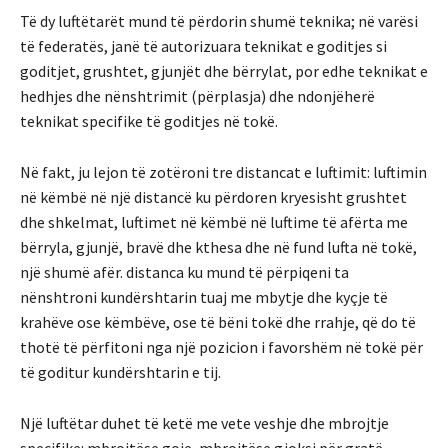
Të dy luftëtarët mund të përdorin shumë teknika; në varësi
të federatës, janë të autorizuara teknikat e goditjes si
goditjet, grushtet, gjunjët dhe bërrylat, por edhe teknikat e
hedhjes dhe nënshtrimit (përplasja) dhe ndonjëherë
teknikat specifike të goditjes në tokë.
Në fakt, ju lejon të zotëroni tre distancat e luftimit: luftimin
në këmbë në një distancë ku përdoren kryesisht grushtet
dhe shkelmat, luftimet në këmbë në luftime të afërta me
bërryla, gjunjë, bravë dhe kthesa dhe në fund lufta në tokë,
një shumë afër. distanca ku mund të përpiqeni ta
nënshtroni kundërshtarin tuaj me mbytje dhe kyçje të
krahëve ose këmbëve, ose të bëni tokë dhe rrahje, që do të
thotë të përfitoni nga një pozicion i favorshëm në tokë për
të goditur kundërshtarin e tij.
Një luftëtar duhet të ketë me vete veshje dhe mbrojtje