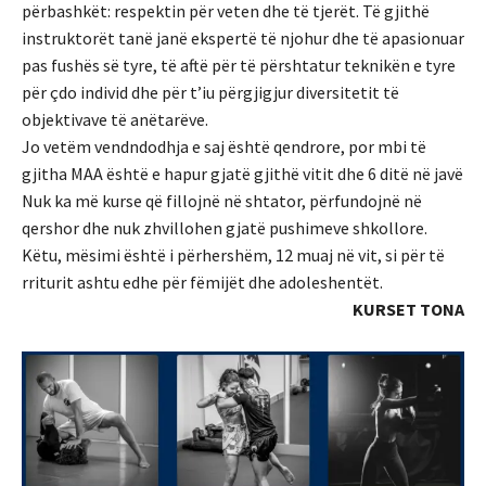
përbashkët: respektin për veten dhe të tjerët.
Të gjithë
instruktorët tanë janë ekspertë të njohur dhe të apasionuar
pas fushës së tyre, të aftë për të përshtatur teknikën e tyre
për çdo individ dhe për t’iu përgjigjur diversitetit të
objektivave të anëtarëve.
Jo vetëm vendndodhja e saj është qendrore, por mbi të
gjitha MAA është e hapur gjatë gjithë vitit dhe 6 ditë në javë
Nuk ka më kurse që fillojnë në shtator, përfundojnë në
qershor dhe nuk zhvillohen gjatë pushimeve shkollore.
Këtu, mësimi është i përhershëm, 12 muaj në vit, si për të
rriturit ashtu edhe për fëmijët dhe adoleshentët.
KURSET TONA