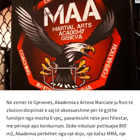
Në zemër të Gjenevës, Akademia e Arteve Marciale ju fton të
zbuloni disiplinat e saj të aksesueshme për të gjithë
familjen nga mosha 6 vjeç, pavarësisht nëse jeni fillestar,
me përvojë apo konkurrues.
Duke mbuluar pothuajse 800
m2, Akademia përbëhet nga një dojo, një kafaz MMA, një