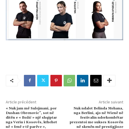
Article précédent
Article suivant
« Nuk jam më Sulejmani, por
Nuk ndalet Belinda Mehana,
Dushan Obrenovic”, sot në
nga Berlini, ajo në Wienë në
ditën e « Božić » një shqiptar
festivalin nderkombëtar
nga Veriu i Kosovës, kthehet
prezentoi me sukses Kosovën
në « fenë e të parëve »,
në skenën më prestigjioze