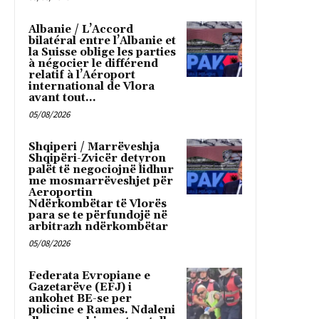
Albanie / L’Accord
bilatéral entre l’Albanie et
la Suisse oblige les parties
à négocier le différend
relatif à l’Aéroport
international de Vlora
avant tout...
05/08/2026
Shqiperi / Marrëveshja
Shqipëri-Zvicër detyron
palët të negociojnë lidhur
me mosmarrëveshjet për
Aeroportin
Ndërkombëtar të Vlorës
para se te përfundojë në
arbitrazh ndërkombëtar
05/08/2026
Federata Evropiane e
Gazetarëve (EFJ) i
ankohet BE-se per
policine e Rames. Ndaleni