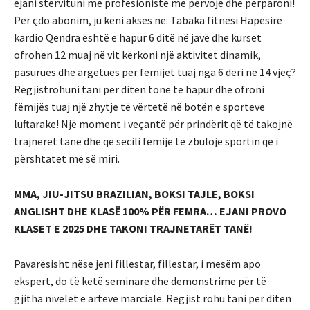
ejani stërvituni me profesionistë me përvojë dhe përparoni!
Për çdo abonim, ju keni akses në: Tabaka fitnesi Hapësirë ​​
kardio Qendra është e hapur 6 ditë në javë dhe kurset
ofrohen 12 muaj në vit kërkoni një aktivitet dinamik,
pasurues dhe argëtues për fëmijët tuaj nga 6 deri në 14 vjeç?
Regjistrohuni tani për ditën tonë të hapur dhe ofroni
fëmijës tuaj një zhytje të vërtetë në botën e sporteve
luftarake! Një moment i veçantë për prindërit që të takojnë
trajnerët tanë dhe që secili fëmijë të zbulojë sportin që i
përshtatet më së miri.
MMA, JIU-JITSU BRAZILIAN, BOKSI TAJLE, BOKSI
ANGLISHT DHE KLASË 100% PËR FEMRA… EJANI PROVO
KLASET E 2025 DHE TAKONI TRAJNETARËT TANË!
Pavarësisht nëse jeni fillestar, fillestar, i mesëm apo
ekspert, do të ketë seminare dhe demonstrime për të
gjitha nivelet e arteve marciale. Regjist rohu tani për ditën