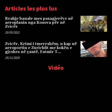
Articles les plus lus
Rrahje banale mes pasagjerëve në
aeroplanin nga Kosova për në
Zvicër
29/05/2021
Zvicër, Krimi i tmerrshëm, u kap në
aeroportin e Zurichüt me kokën e
gjyshes në çantë, Fatmir T…
25/11/2020
Vidéo