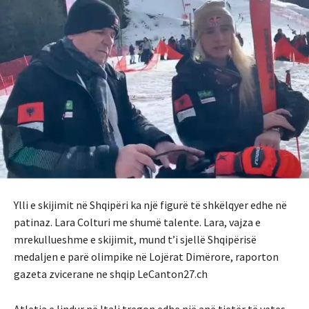
Ylli e skijimit në Shqipëri ka një figurë të shkëlqyer edhe në
patinaz. Lara Colturi me shumë talente. Lara, vajza e
mrekullueshme e skijimit, mund t’i sjellë Shqipërisë
medaljen e parë olimpike në Lojërat Dimërore, raporton
gazeta zvicerane ne shqip LeCanton27.ch
Atletja e lindur në Itali tregon edhe një anë tjetër të vetes