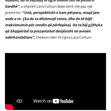
bardhë”
, u shpreh Lara Colturi duke bërë më pas një
premtim:
“Unë, perspektivën e kam përpara, meqë jam
ende e re. Çka do ta dëshmojë veten, dhe do të bëjë
maksimumin për vendin që përfaqësoj. Do ta bëj gjithçka
që Shqipërinë ta prezantohet denjësisht në arenën
ndërkombëtare”,
theksoi ndër të tjera Lara Colturi.