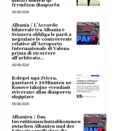
histori suksesi që
frymëzon diasporën
06/08/2026
Albania / L’Accordo
bilaterale tra Albania e
Svizzera obbliga le parti a
negoziare le controversie
relative all’Aeroporto
Internazionale di Valona
prima di ricorrere
all’arbitrato...
06/08/2026
Koleget nga Zvicra,
gazetaret e 20Minuten ne
Kosove takojne «vendasit
zviceran» alias diasporen
shqiptare
05/08/2026
Albanien / Das
Investitionsschutzabkommen
zwischen Albanien und der