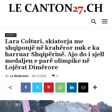
SPORTS
Lara Colturi, skiatorja me
shqiponjë në krahëror nuk e ka
harruar Shqipërinë. Ajo do i sjell
medaljen e parë olimpike në
Lojërat Dimërore
05/11/2025
0
By
La Rédaction