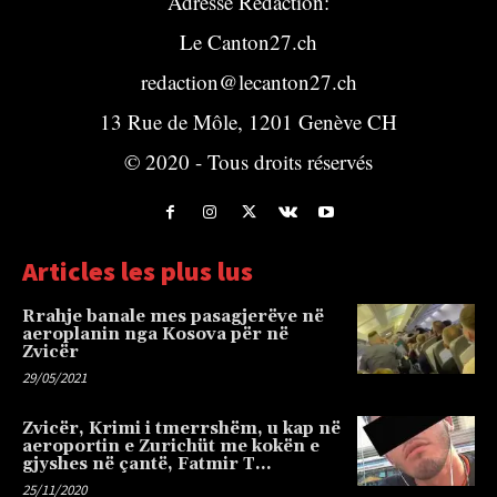
Adresse Rédaction:
Le Canton27.ch
redaction@lecanton27.ch
13 Rue de Môle, 1201 Genève CH
© 2020 - Tous droits réservés
Articles les plus lus
Rrahje banale mes pasagjerëve në
aeroplanin nga Kosova për në
Zvicër
29/05/2021
Zvicër, Krimi i tmerrshëm, u kap në
aeroportin e Zurichüt me kokën e
gjyshes në çantë, Fatmir T…
25/11/2020