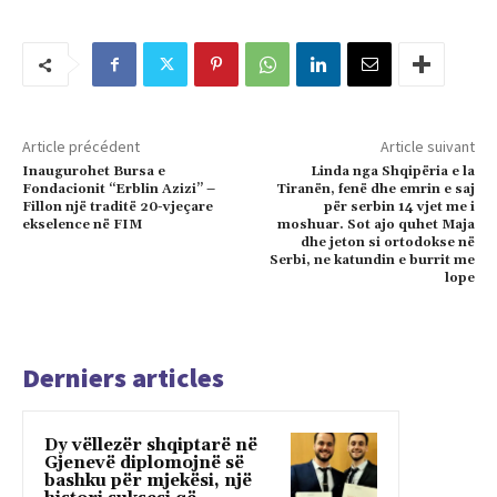
Article précédent
Article suivant
Inaugurohet Bursa e
Linda nga Shqipëria e la
Fondacionit “Erblin Azizi” –
Tiranën, fenë dhe emrin e saj
Fillon një traditë 20-vjeçare
për serbin 14 vjet me i
ekselence në FIM
moshuar. Sot ajo quhet Maja
dhe jeton si ortodokse në
Serbi, ne katundin e burrit me
lope
Derniers articles
Dy vëllezër shqiptarë në
Gjenevë diplomojnë së
bashku për mjekësi, një