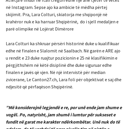
në Instagram. Sepse ajo ka ambicie të mëdha përtej
skijimit. Pra, Lara Colturi, skiatorja me shqiponjë në
krahëror nuk e ka harruar Shqipërinë, do i sjell medaljen e
parë olimpike në Lojërat Dimërore
Lara Colturi ka shkruar përsëri historinë duke u kualifikuar
edhe në finalen e Slalomit në Saalbach. Në garën e ARE ajo
u rendit e 23 duke ruajtur pozicionin e 25 në klasifikimin e
përgjithshëm në këtë disiplinë dhe duke siguruar edhe
finalen e javës që vjen. Në një intervistë për median
zvicerane, Le Canton27.ch, Lara foli për objektivat e saj dhe
ndjesitë që përfaqëson Shqipërinë.
”Më konsiderojnë legjendë e re, por unë ende jam shume e
vogël. Po, natyrisht, jam shumë i lumtur për sukseset e
fundit në garat me karakter ndërkombëtar. Unë nuk do të
ndalem, do të vazhdoj të ngre nivelin tim në pistën e