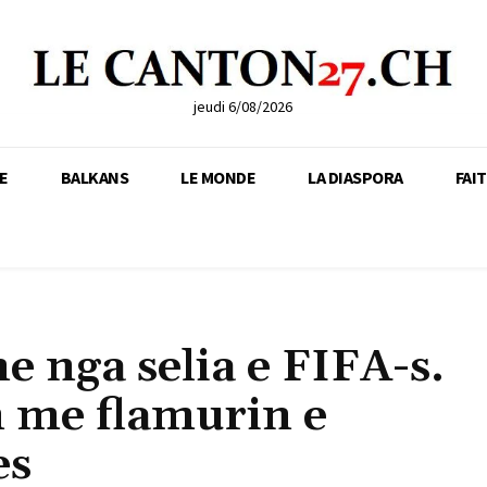
jeudi 6/08/2026
E
BALKANS
LE MONDE
LA DIASPORA
FAI
e nga selia e FIFA-s.
n me flamurin e
es