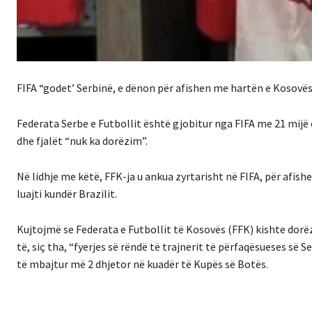
FIFA “godet’ Serbinë, e dënon për afishen me hartën e Kosovë
Federata Serbe e Futbollit është gjobitur nga FIFA me 21 mijë 
dhe fjalët “nuk ka dorëzim”.
Në lidhje me këtë, FFK-ja u ankua zyrtarisht në FIFA, për afishe
luajti kundër Brazilit.
Kujtojmë se Federata e Futbollit të Kosovës (FFK) kishte dorë
të, siç tha, “fyerjes së rëndë të trajnerit të përfaqësueses së 
të mbajtur më 2 dhjetor në kuadër të Kupës së Botës.