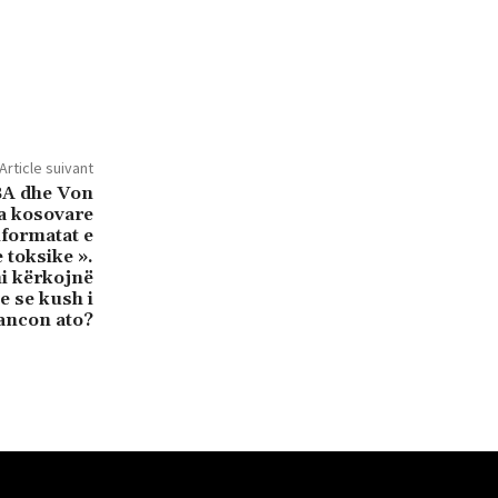
Article suivant
BA dhe Von
a kosovare
nformatat e
 toksike ».
i kërkojnë
e se kush i
nancon ato?