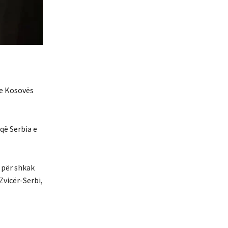
 e Kosovës
 që Serbia e
 për shkak
Zvicër-Serbi,