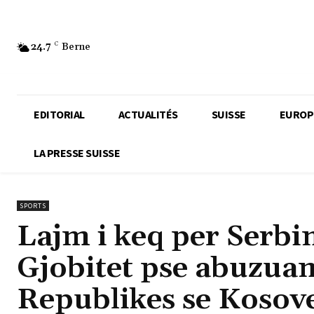
24.7
C
Berne
EDITORIAL
ACTUALITÉS
SUISSE
EUROP
LA PRESSE SUISSE
SPORTS
Lajm i keq per Serbin
Gjobitet pse abuzua
Republikes se Kosov