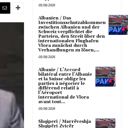
05/08/2026
Albanien / Das
Investitionsschutzabkommen
zwischen Albanien und der
Schweiz verpflichtet die
Parteien, den Streit über den
internationalen Flughafen
Vlora zunächst durch
Verhandlungen zu lösen,...
05/08/2026
Albanie / L’Accord
bilatéral entre l’Albanie
et la Suisse oblige les
parties à négocier le
différend relatif à
l’Aéroport
international de Vlora
avant tout...
05/08/2026
Shqiperi / Marrëveshja
Shqipëri-Zvicër