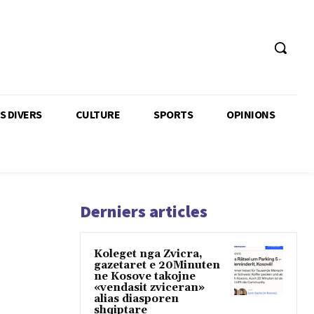
TS DIVERS
CULTURE
SPORTS
OPINIONS
Derniers articles
Koleget nga Zvicra,
gazetaret e 20Minuten
ne Kosove takojne
«vendasit zviceran»
alias diasporen
shqiptare