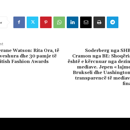
er
nt
erane Watson: Rita Ora, të
Soderberg nga SH
veshura dhe 30 pamje të
Cramon nga BE: Shoqëri
ritish Fashion Awards
është e kërcnuar nga dezi
mediave. Jepen « lajme
Brukseli dhe Uashington
transparencë të mediav
fi