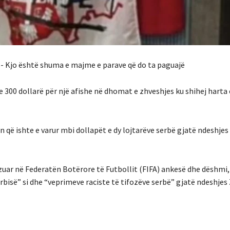
s- Kjo është shuma e majme e parave që do ta paguajë
e 300 dollarë për një afishe në dhomat e zhveshjes ku shihej harta
n që ishte e varur mbi dollapët e dy lojtarëve serbë gjatë ndeshjes
zuar në Federatën Botërore të Futbollit (FIFA) ankesë dhe dëshmi,
Serbisë” si dhe “veprimeve raciste të tifozëve serbë” gjatë ndeshjes 