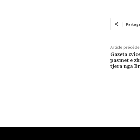
Partag
Article précéde
Gazeta zvic
pasmet e zh
tjera nga B