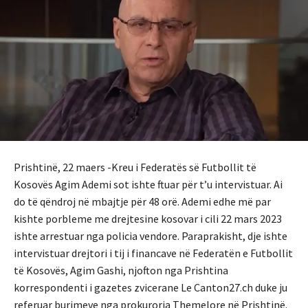
Prishtinë, 22 maers -Kreu i Federatës së Futbollit të
Kosovës Agim Ademi sot ishte ftuar për t’u intervistuar. Ai
do të qëndroj në mbajtje për 48 orë. Ademi edhe më par
kishte porbleme me drejtesine kosovar i cili 22 mars 2023
ishte arrestuar nga policia vendore. Paraprakisht, dje ishte
intervistuar drejtori i tij i financave në Federatën e Futbollit
të Kosovës, Agim Gashi, njofton nga Prishtina
korrespondenti i gazetes zvicerane Le Canton27.ch duke ju
referuar burimeve nga prokuroria Themelore në Prishtinë.