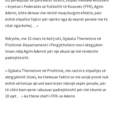
« kryetari i Federatës së Futbollit të Kosovës (FFK), Agim
Ademi, ishte dënuar me nëntë muaj burgim efektiv, pasi
është shpallur fajtor për njërën nga dy veprat penale me të
cilat ngarkohej… »
Ndryshe, me 15 mars te ketij viti, Gjykata Themelore në
Prishtinë-Departamenti i Përgjithshëm mori aktgjykim
lirues ndaj Agim Ademit për nje akuzë që më rëndonte
padrejtësisht.
« Gjykata Themelore në Prishtinë, me rastin e shpalljes së
aktgjykimit lirues, ka theksuar faktin se me asnjë provë nuk
është vërtetuar që unë kam kryer ndonjë vepër penale, për
të cilën kam qenë i akuzuar padrejtësisht për më shumë se
10 vjet… » ka thëne shefi i FFK-së Ademi