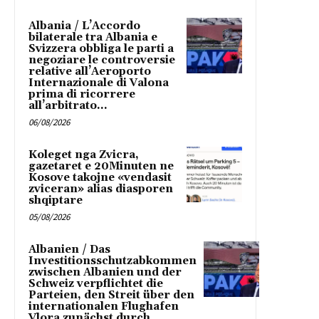
Albania / L’Accordo
bilaterale tra Albania e
Svizzera obbliga le parti a
negoziare le controversie
relative all’Aeroporto
Internazionale di Valona
prima di ricorrere
all’arbitrato...
06/08/2026
Koleget nga Zvicra,
gazetaret e 20Minuten ne
Kosove takojne «vendasit
zviceran» alias diasporen
shqiptare
05/08/2026
Albanien / Das
Investitionsschutzabkommen
zwischen Albanien und der
Schweiz verpflichtet die
Parteien, den Streit über den
internationalen Flughafen
Vlora zunächst durch