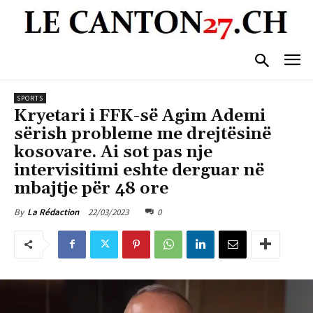
SPORTS
Kryetari i FFK-së Agim Ademi
sërish probleme me drejtësinë
kosovare. Ai sot pas nje
intervisitimi eshte derguar në
mbajtje për 48 ore
22/03/2023
0
By
La Rédaction