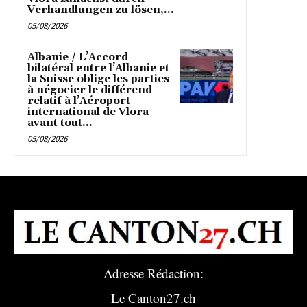
Verhandlungen zu lösen,...
05/08/2026
Albanie / L’Accord
bilatéral entre l’Albanie et
la Suisse oblige les parties
à négocier le différend
relatif à l’Aéroport
international de Vlora
avant tout...
05/08/2026
Adresse Rédaction:
Le Canton27.ch