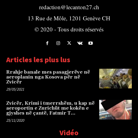
redaction@lecanton27.ch
13 Rue de Môle, 1201 Genève CH
© 2020 - Tous droits réservés
Articles les plus lus
Rrahje banale mes pasagjerëve në
aeroplanin nga Kosova për në
Zvicër
29/05/2021
Zvicër, Krimi i tmerrshëm, u kap në
aeroportin e Zurichüt me kokën e
gjyshes në çantë, Fatmir T…
25/11/2020
Vidéo