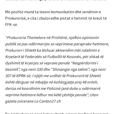
Më poshtë mund ta lexoni komunikatën dhe vendimin e
Prokurorisë, e cila i zbuloi edhe pistat e hetimit të kreut të
FFK-së.
“Prokuroria Themelore në Prishtinë, njofton opinionin
publik se pas ndërmarrjes se veprimeve paraprake hetimore,
Prokurori i Shtetit ka lëshuar aktvendim mbi ndalimin e
Kryetarit të Federatës së Futbollit të Kosovës, për shkak të
dyshimit të kryerjes së veprave penale “Keqpërdorimi i
besimit”, nga neni 330 dhe “Shmangie nga tatimi”, nga neni
307 të KPRK-së. I njëjti me urdhër të Prokurorit të Shtetit
është dërguar në mbajtje në kohëzgjatje prej 48 orësh,
derisa në koordinim me Policinë janë duke u ndërmarrë
veprime hetimore lidhur me këtë çështje penale”, citon
gazeta zvicerane Le Canton27.ch
Do përkujtuar se para kater vitesh, siopas mediave kosovare