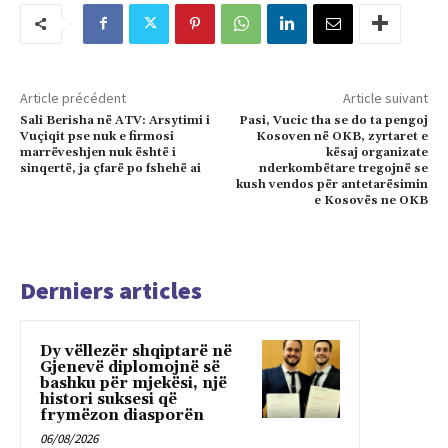
Article précédent
Article suivant
Sali Berisha në ATV: Arsytimi i
Pasi, Vucic tha se do ta pengoj
Vuçiqit pse nuk e firmosi
Kosoven në OKB, zyrtaret e
marrëveshjen nuk është i
kësaj organizate
sinqertë, ja çfarë po fshehë ai
nderkombëtare tregojnë se
kush vendos për antetarësimin
e Kosovës ne OKB
Derniers articles
Dy vëllezër shqiptarë në
Gjenevë diplomojnë së
bashku për mjekësi, një
histori suksesi që
frymëzon diasporën
06/08/2026