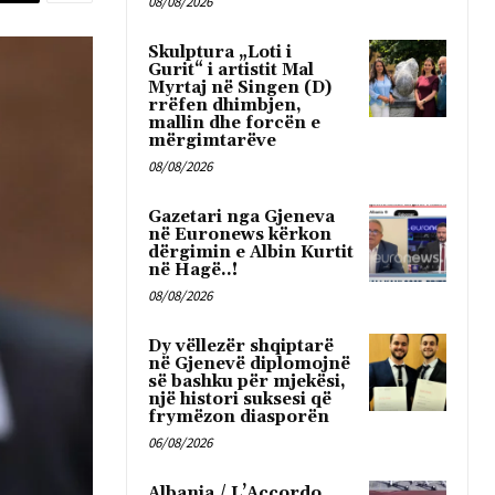
08/08/2026
Skulptura „Loti i
Gurit“ i artistit Mal
Myrtaj në Singen (D)
rrëfen dhimbjen,
mallin dhe forcën e
mërgimtarëve
08/08/2026
Gazetari nga Gjeneva
në Euronews kërkon
dërgimin e Albin Kurtit
në Hagë..!
08/08/2026
Dy vëllezër shqiptarë
në Gjenevë diplomojnë
së bashku për mjekësi,
një histori suksesi që
frymëzon diasporën
06/08/2026
Albania / L’Accordo