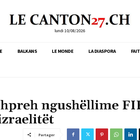
lundi 10/08/2026
E
BALKANS
LE MONDE
LA DIASPORA
FAI
shpreh ngushëllime FI
zraelitët
Partager