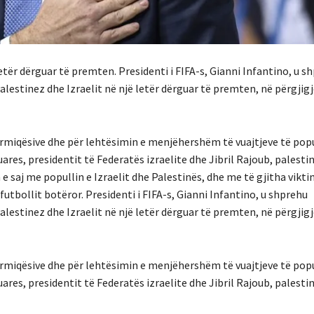
etër dërguar të premten.
Presidenti i FIFA-s, Gianni Infantino, u s
alestinez dhe Izraelit në një letër dërguar të premten, në përgjigj
armiqësive dhe për lehtësimin e menjëhershëm të vuajtjeve të popul
res, presidentit të Federatës izraelite dhe Jibril Rajoub, palestine
 e saj me popullin e Izraelit dhe Palestinës, dhe me të gjitha vikti
futbollit botëror.
Presidenti i FIFA-s, Gianni Infantino, u shprehu
alestinez dhe Izraelit në një letër dërguar të premten, në përgjigj
armiqësive dhe për lehtësimin e menjëhershëm të vuajtjeve të popul
res, presidentit të Federatës izraelite dhe Jibril Rajoub, palestine