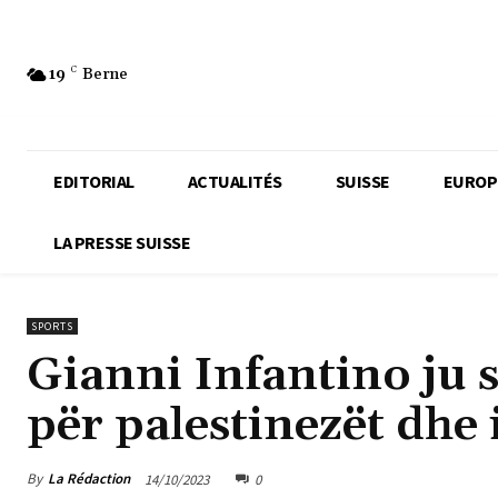
19
C
Berne
EDITORIAL
ACTUALITÉS
SUISSE
EUROP
LA PRESSE SUISSE
SPORTS
Gianni Infantino ju 
për palestinezët dhe i
By
La Rédaction
14/10/2023
0