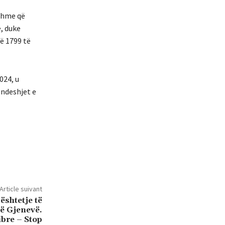
jshme që
ë, duke
ë 1799 të
024, u
 ndeshjet e
Article suivant
ështetje të
në Gjenevë.
ibre – Stop