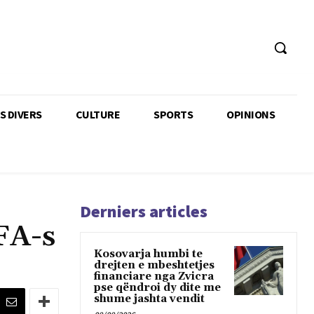
TS DIVERS
CULTURE
SPORTS
OPINIONS
Derniers articles
FA-s
Kosovarja humbi te
drejten e mbeshtetjes
financiare nga Zvicra
pse qëndroi dy dite me
shume jashta vendit