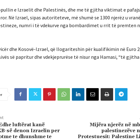
opullin e Izraelit dhe Palestinës, dhe me të gjitha viktimat e pafa
ror.
Në Izrael, sipas autoriteteve, më shumë se 1300 njerëz u vran
stineze, numri i të vdekurve nga bombardimet u rrit të premten n
icër dhe Kosovë-Izrael, që llogariteshin për kualifikimin në Euro 2
sivës së papritur dhe vdekjeprurëse të nisur nga Hamasi, “të gjitha
er
nt
Edhe luftërat kanë
Mijëra njerëz në mb
KB-së denon Izraelin per
palestinezëve 
otme te dhunshme te
Protestuesit: Palestine L