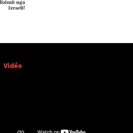
lizimit nga
Izraeli!
Vidéo