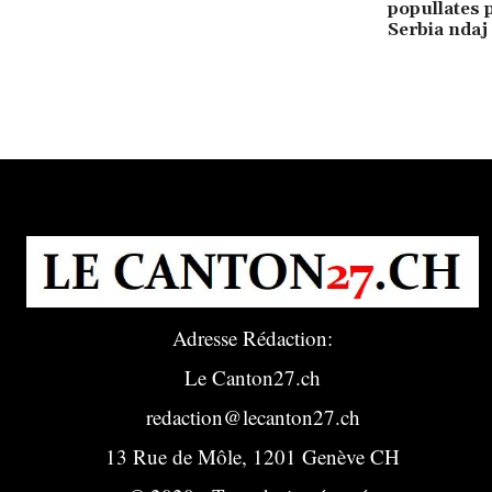
popullates p
Serbia ndaj
Adresse Rédaction:
Le Canton27.ch
redaction@lecanton27.ch
13 Rue de Môle, 1201 Genève CH