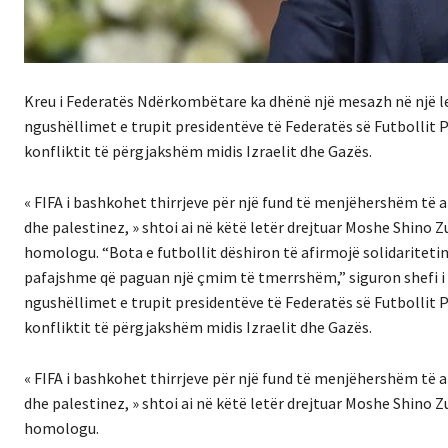
Kreu i Federatës Ndërkombëtare ka dhënë një mesazh në një l
ngushëllimet e trupit presidentëve të Federatës së Futbollit P
konfliktit të përgjakshëm midis Izraelit dhe Gazës.
« FIFA i bashkohet thirrjeve për një fund të menjëhershëm të 
dhe palestinez, » shtoi ai në këtë letër drejtuar Moshe Shino Zua
homologu.
“Bota e futbollit dëshiron të afirmojë solidaritetin
pafajshme që paguan një çmim të tmerrshëm,” siguron shefi i 
ngushëllimet e trupit presidentëve të Federatës së Futbollit P
konfliktit të përgjakshëm midis Izraelit dhe Gazës.
« FIFA i bashkohet thirrjeve për një fund të menjëhershëm të 
dhe palestinez, » shtoi ai në këtë letër drejtuar Moshe Shino Zua
homologu.