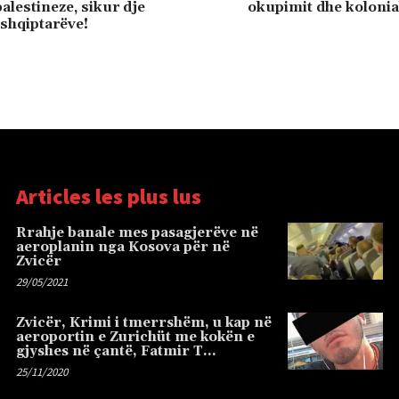
alestineze, sikur dje
okupimit dhe kolonia
 shqiptarëve!
Articles les plus lus
Rrahje banale mes pasagjerëve në
aeroplanin nga Kosova për në
Zvicër
29/05/2021
Zvicër, Krimi i tmerrshëm, u kap në
aeroportin e Zurichüt me kokën e
gjyshes në çantë, Fatmir T…
25/11/2020