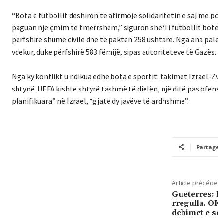
“Bota e futbollit dëshiron të afirmojë solidaritetin e saj me p
paguan një çmim të tmerrshëm,” siguron shefi i futbollit botë
përfshirë shumë civilë dhe të paktën 258 ushtarë.
Nga ana pale
vdekur, duke përfshirë 583 fëmijë, sipas autoriteteve të Gazës.
Nga ky konflikt u ndikua edhe bota e sportit: takimet Izrael-Zv
shtynë.
UEFA kishte shtyrë tashmë të dielën, një ditë pas ofen
planifikuara” në Izrael, “gjatë dy javëve të ardhshme”.
Partag
Article précéde
Gueterres: 
rregulla. O
debimet e s