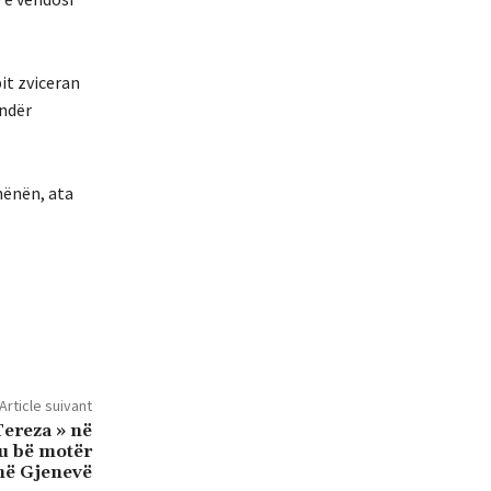
it zviceran
undër
 hënën, ata
Article suivant
Tereza » në
u bë motër
në Gjenevë