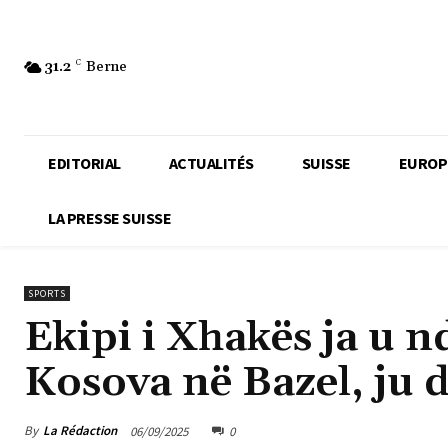
31.2
C
Berne
EDITORIAL
ACTUALITÉS
SUISSE
EUROP
LA PRESSE SUISSE
SPORTS
Ekipi i Xhakës ja u n
Kosova në Bazel, ju 
By
La Rédaction
06/09/2025
0