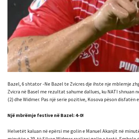
Bazel, 6 shtator -Ne Bazel te Zvicres dje ihste nje mblemje 
Zvicra në Basel me rezultat sahume dallues, ku NATI shnuan nd
(2) dhe Widmer. Pas një serie pozitive, Kosova pëson disfatën
Një mbrëmje festive në Bazel: 4-0!
Helvetët kaluan në epërsi me golin e Manuel Akanjit në minut
minutën e 39-të Silvan Widmer realizoi golin e tretë. Embolo do