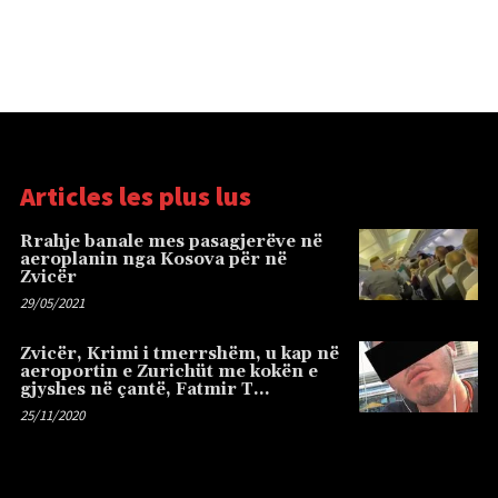
Articles les plus lus
Rrahje banale mes pasagjerëve në
aeroplanin nga Kosova për në
Zvicër
29/05/2021
Zvicër, Krimi i tmerrshëm, u kap në
aeroportin e Zurichüt me kokën e
gjyshes në çantë, Fatmir T…
25/11/2020