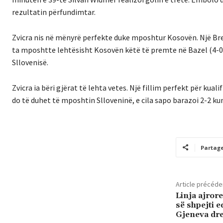
rezultatin përfundimtar.
Zvicra nis në mënyrë perfekte duke mposhtur Kosovën. Një Breel
ta mposhtte lehtësisht Kosovën këtë të premte në Bazel (4-0)
Sllovenisë.
Zvicra ia bëri gjërat të lehta vetes. Një fillim perfekt për kua
do të duhet të mposhtin Slloveninë, e cila sapo barazoi 2-2 ku
Partag
Article précéde
Linja ajrore
së shpejti 
Gjeneva dre