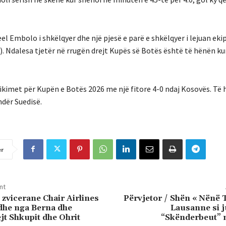
 Embolo i shkëlqyer dhe një pjesë e parë e shkëlqyer i lejuan ekip
. Ndalesa tjetër në rrugën drejt Kupës së Botës është të hënën k
lifikimet për Kupën e Botës 2026 me një fitore 4-0 ndaj Kosovës. Të
ndër Suedisë.
er
nt
 zvicerane Chair Airlines
Përvjetor / Shën « Nënë 
edhe nga Berna dhe
Lausanne si j
jt Shkupit dhe Ohrit
“Skënderbeut” 