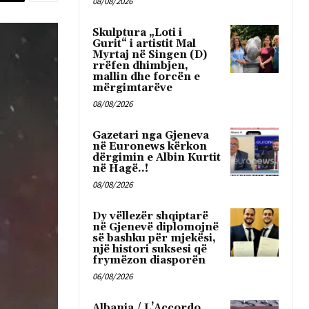
08/08/2026
Skulptura „Loti i
Gurit“ i artistit Mal
Myrtaj në Singen (D)
rrëfen dhimbjen,
mallin dhe forcën e
mërgimtarëve
08/08/2026
Gazetari nga Gjeneva
në Euronews kërkon
dërgimin e Albin Kurtit
në Hagë..!
08/08/2026
Dy vëllezër shqiptarë
në Gjenevë diplomojnë
së bashku për mjekësi,
një histori suksesi që
frymëzon diasporën
06/08/2026
Albania / L’Accordo