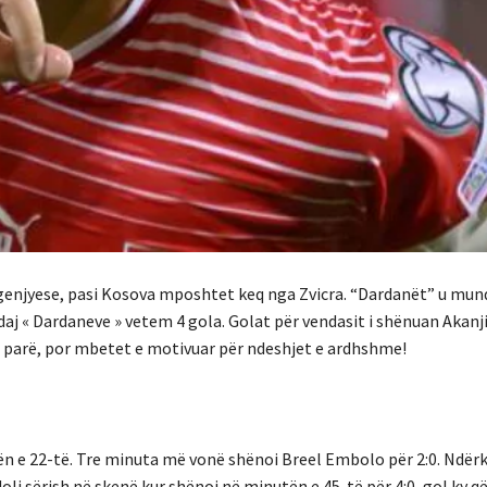
zhgenjyese, pasi Kosova mposhtet keq nga Zvicra. “Dardanët” u mu
aj « Dardaneve » vetem 4 gola. Golat për vendasit i shënuan Akan
 e parë, por mbetet e motivuar për ndeshjet e ardhshme!
ën e 22-të. Tre minuta më vonë shënoi Breel Embolo për 2:0. Ndërk
li sërish në skenë kur shënoi në minutën e 45-të për 4:0, gol ky që