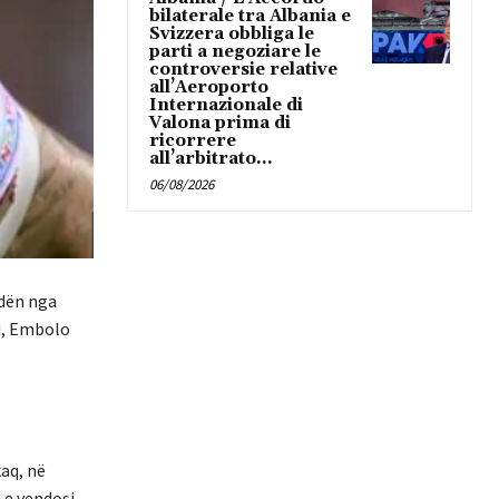
bilaterale tra Albania e
Svizzera obbliga le
parti a negoziare le
controversie relative
all’Aeroporto
Internazionale di
Valona prima di
ricorrere
all’arbitrato...
06/08/2026
ndën nga
ji, Embolo
aq, në
 e vendosi