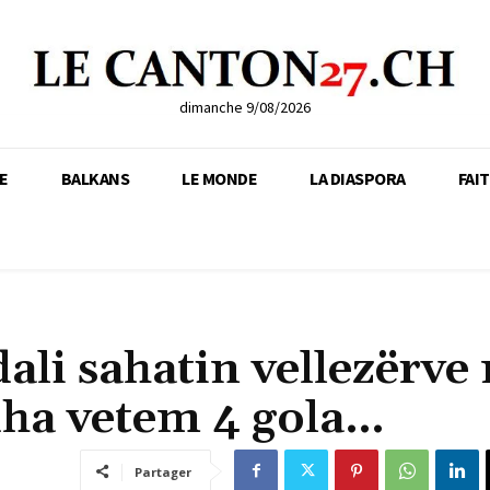
dimanche 9/08/2026
E
BALKANS
LE MONDE
LA DIASPORA
FAI
dali sahatin vellezërve
dha vetem 4 gola…
Partager