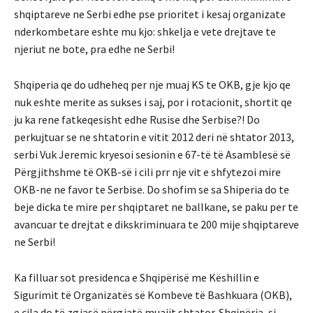
shqiptareve ne Serbi edhe pse prioritet i kesaj organizate
nderkombetare eshte mu kjo: shkelja e vete drejtave te
njeriut ne bote, pra edhe ne Serbi!
Shqiperia qe do udheheq per nje muaj KS te OKB, gje kjo qe
nuk eshte merite as sukses i saj, por i rotacionit, shortit qe
ju ka rene fatkeqesisht edhe Rusise dhe Serbise?! Do
perkujtuar se ne shtatorin e vitit 2012 deri në shtator 2013,
serbi Vuk Jeremic kryesoi sesionin e 67-të të Asamblesë së
Përgjithshme të OKB-së i cili prr nje vit e shfytezoi mire
OKB-ne ne favor te Serbise. Do shofim se sa Shiperia do te
beje dicka te mire per shqiptaret ne ballkane, se paku per te
avancuar te drejtat e dikskriminuara te 200 mije shqiptareve
ne Serbi!
Ka filluar sot presidenca e Shqipërisë me Këshillin e
Sigurimit të Organizatës së Kombeve të Bashkuara (OKB),
e cila do të zgjasë përgjatë muajit shtator. Shqipëria, si