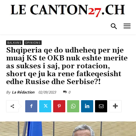
BALKANS
OPINIONS
Shqiperia qe do udheheq per nje
muaj KS te OKB nuk eshte merite
as sukses i saj, por rotacion,
short qe ju ka rene fatkeqesisht
edhe Rusise dhe Serbise?!
02/09/2023
0
By
La Rédaction