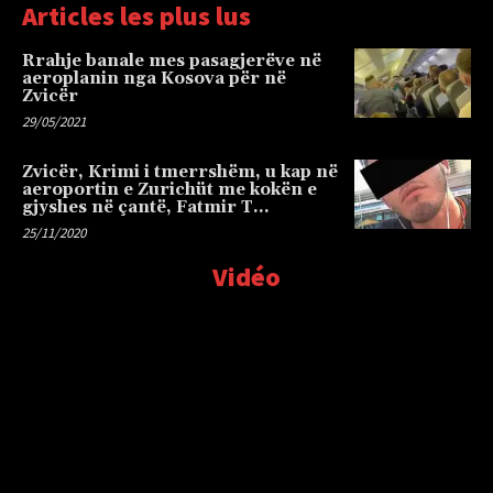
Articles les plus lus
Rrahje banale mes pasagjerëve në
aeroplanin nga Kosova për në
Zvicër
29/05/2021
Zvicër, Krimi i tmerrshëm, u kap në
aeroportin e Zurichüt me kokën e
gjyshes në çantë, Fatmir T…
25/11/2020
Vidéo