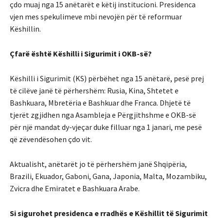
çdo muaj nga 15 anëtarët e këtij institucioni. Presidenca
vjen mes spekulimeve mbi nevojën për të reformuar
Këshillin.
Çfarë është Këshilli i Sigurimit i OKB-së?
Këshilli i Sigurimit (KS) përbëhet nga 15 anëtarë, pesë prej
të cilëve janë të përhershëm: Rusia, Kina, Shtetet e
Bashkuara, Mbretëria e Bashkuar dhe Franca. Dhjetë të
tjerët zgjidhen nga Asambleja e Përgjithshme e OKB-së
për një mandat dy-vjeçar duke filluar nga 1 janari, me pesë
që zëvendësohen çdo vit.
Aktualisht, anëtarët jo të përhershëm janë Shqipëria,
Brazili, Ekuador, Gaboni, Gana, Japonia, Malta, Mozambiku,
Zvicra dhe Emiratet e Bashkuara Arabe.
Si sigurohet presidenca e rradhës e Këshillit të Sigurimit