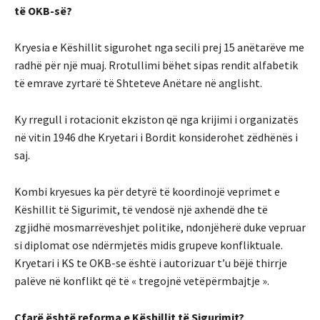
të OKB-së?
Kryesia e Këshillit sigurohet nga secili prej 15 anëtarëve me
radhë për një muaj. Rrotullimi bëhet sipas rendit alfabetik
të emrave zyrtarë të Shteteve Anëtare në anglisht.
Ky rregull i rotacionit ekziston që nga krijimi i organizatës
në vitin 1946 dhe Kryetari i Bordit konsiderohet zëdhënës i
saj.
Kombi kryesues ka për detyrë të koordinojë veprimet e
Këshillit të Sigurimit, të vendosë një axhendë dhe të
zgjidhë mosmarrëveshjet politike, ndonjëherë duke vepruar
si diplomat ose ndërmjetës midis grupeve konfliktuale.
Kryetari i KS te OKB-se është i autorizuar t’u bëjë thirrje
palëve në konflikt që të « tregojnë vetëpërmbajtje ».
Çfarë është reforma e Këshillit të Sigurimit?