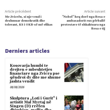
Article précédent
Article suivant
Me Zvicrën, si nje vend i
”Nobel” heq dorë nga ftesa e
deshmuar demokratik dhe
ambasadorit rus përballë
tolerant, KS i OKB-së më efikas
protestave të shkaktuara nga
ftesa e tij
Derniers articles
Kosovarja humbi te
drejten e mbeshtetjes
financiare nga Zvicra pse
qëndroi dy dite me shume
jashta vendit
08/08/2026
Skulptura „Loti i Gurit“ i
artistit Mal Myrtaj në
Singen (D) rrëfen