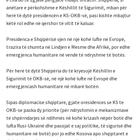
anëtare e përkohshme e Këshillit të Sigurimit, mban për
herë të dytë presidencën e KS-OKB-së, pasi kishte mbajtur
këtë rol edhe në qershor të vitit të kaluar.
Presidenca e Shqipërisë vjen në një kohë lufte në Evropë,
trazira të shumta në Lindjen e Mesme dhe Afrikë, por edhe
emergjenca humanitare në vende të ndryshme të botës.
Për herë të dytë Shqipëria do të kryesojë Këshillin e
Sigurimit të OKB-së, në një kohë lufte në Evropë dhe
emergjencash humanitare në mbarë botën.
Sipas diplomacise shqiptare, gjate oresidences se KS te
OKB-se paska dy priorite (për ndryshimin e mekanizmave
të shpërndarjes së ndihmës në kohë krizash nëpër botë dhe
lufta Rusi-Ukrainë dhe pasojat e saj politike, të sigurisë dhe
humanitare në botë) por jo edhe Kosova apo shqiptaret e