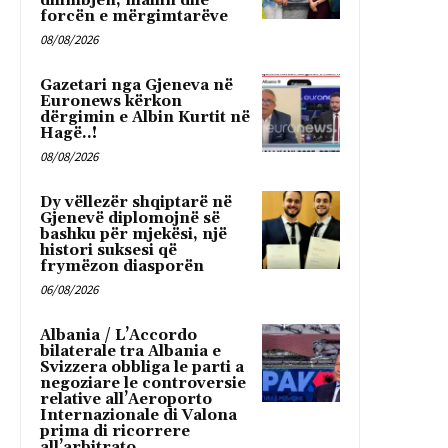
dhimbjen, mallin dhe
forcën e mërgimtarëve
08/08/2026
Gazetari nga Gjeneva në
Euronews kërkon
dërgimin e Albin Kurtit në
Hagë..!
08/08/2026
Dy vëllezër shqiptarë në
Gjenevë diplomojnë së
bashku për mjekësi, një
histori suksesi që
frymëzon diasporën
06/08/2026
Albania / L’Accordo
bilaterale tra Albania e
Svizzera obbliga le parti a
negoziare le controversie
relative all’Aeroporto
Internazionale di Valona
prima di ricorrere
all’arbitrato...