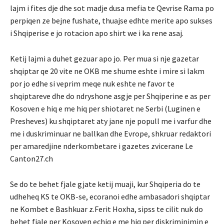
lajm i fites dje dhe sot madje dusa mefia te Qevrise Rama po
perpiqen ze bejne fushate, thuajse edhte merite apo sukses
i Shqiperise e jo rotacion apo shirt we i ka rene asaj.
Ketij lajmi a duhet gezuar apo jo. Per mua si nje gazetar
shqiptar qe 20 vite ne OKB me shume eshte i mire si lakm
por jo edhe si veprim meqe nuk eshte ne favor te
shqiptareve dhe do ndryshone asgje per Shqiperine e as per
Kosoven e hiq e me hiq per shiotaret ne Serbi (Luginen e
Presheves) ku shqiptaret aty jane nje popull me i varfur dhe
me i duskriminuar ne ballkan dhe Evrope, shkruar redaktori
per amaredjine nderkombetare i gazetes zvicerane Le
Canton27.ch
Se do te behet fjale gjate ketij muaji, kur Shqiperia do te
udheheq KS te OKB-se, ecoranoi edhe ambasadori shqiptar
ne Kombet e Bashkuar z.Ferit Hoxha, sipss te cilit nuk do
behet fjale per Kosoven echiq e me hiq per diskriminimin e