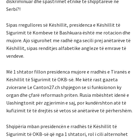
diskriminuar dhe spastrimet etnike te shqiptareve ne
Serbi?!
Sipas rregullores së Këshillit, presidenca e Këshillit të
Sigurimit të Kombeve të Bashkuara është me rotacion dhe
mujore. Ajo sigurohet me radhë nga secili prej anëtarëve të
Këshillit, sipas renditjes alfabetike angleze të emrave të
vendeve.
Më 1 shtator fillon presidenca mujore e rradhës e Tiranës e
Këshillit të Sigurimit të OKB-së. Me këtë rast gazeta
zvicerane Le Canton27.ch shpjegon se si funksionon ky
organ dhe çfarë reformash priten. Rusia mbështet idenë e
Uashingtonit për zgjerimin e saj, por kundërshton atë të
kufizimit të të drejtës së vetos së anëtarëve të përhershëm.
Shqipëria mban presidencën e rradhës të Këshillit të
Sigurimit të OKB-së që nga 1 shtatori, rol i cili alternohet