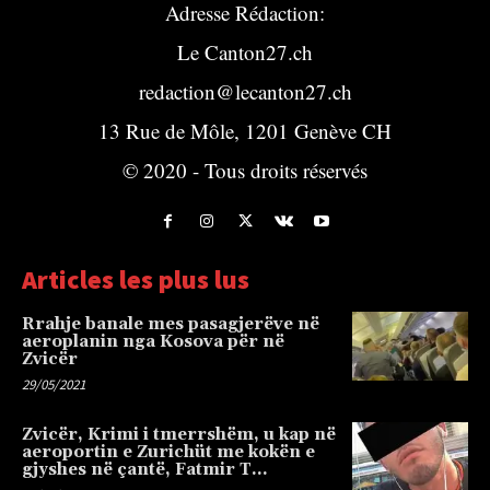
Adresse Rédaction:
Le Canton27.ch
redaction@lecanton27.ch
13 Rue de Môle, 1201 Genève CH
© 2020 - Tous droits réservés
Articles les plus lus
Rrahje banale mes pasagjerëve në
aeroplanin nga Kosova për në
Zvicër
29/05/2021
Zvicër, Krimi i tmerrshëm, u kap në
aeroportin e Zurichüt me kokën e
gjyshes në çantë, Fatmir T…