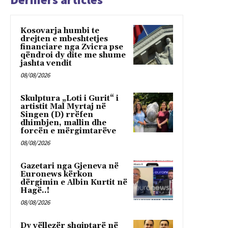
Kosovarja humbi te
drejten e mbeshtetjes
financiare nga Zvicra pse
qëndroi dy dite me shume
jashta vendit
08/08/2026
Skulptura „Loti i Gurit“ i
artistit Mal Myrtaj në
Singen (D) rrëfen
dhimbjen, mallin dhe
forcën e mërgimtarëve
08/08/2026
Gazetari nga Gjeneva në
Euronews kërkon
dërgimin e Albin Kurtit në
Hagë..!
08/08/2026
Dy vëllezër shqiptarë në