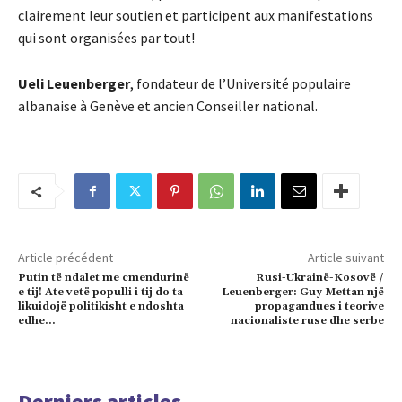
clairement leur soutien et participent aux manifestations
qui sont organisées par tout!
Ueli Leuenberger
, fondateur de l’Université populaire
albanaise à Genève et ancien Conseiller national.
Article précédent
Article suivant
Putin të ndalet me cmendurinë
Rusi-Ukrainë-Kosovë /
e tij! Ate vetë populli i tij do ta
Leuenberger: Guy Mettan një
likuidojë politikisht e ndoshta
propagandues i teorive
edhe…
nacionaliste ruse dhe serbe
Derniers articles