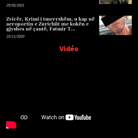
29/05/2021
Zvicër, Krimi i tmerrshëm, u kap në
aeroportin e Zurichüt me kokën e
gjyshes në çantë, Fatmir T…
25/11/2020
Vidéo