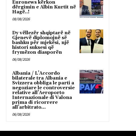
Euronews kërkon
dërgimin e Albin Kurtit në
Hagë..!
08/08/2026
Dy vëllezër shqiptarë në
Gjenevë diplomojnë së
bashku për mjekësi, një
histori suksesi që
frymëzon diasporën
06/08/2026
Albania / L’Accordo
bilaterale tra Albania e
Svizzera obbliga le parti a
negoziare le controversie
relative all’Aeroporto
Internazionale di Valona
prima di ricorrere
all’arbitrato...
06/08/2026