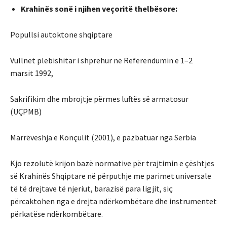
Krahinës sonë i njihen veçoritë thelbësore:
Popullsi autoktone shqiptare
Vullnet plebishitar i shprehur në Referendumin e 1–2
marsit 1992,
Sakrifikim dhe mbrojtje përmes luftës së armatosur
(UÇPMB)
Marrëveshja e Konçulit (2001), e pazbatuar nga Serbia
Kjo rezolutë krijon bazë normative për trajtimin e çështjes
së Krahinës Shqiptare në përputhje me parimet universale
të të drejtave të njeriut, barazisë para ligjit, siç
përcaktohen nga e drejta ndërkombëtare dhe instrumentet
përkatëse ndërkombëtare.