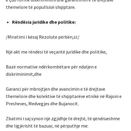
themelore të popullsisë shqiptare.
Rëndësia juridike dhe politike:
/Miratimi i kësaj Rezolute përbën,si:/
Një akt me rëndësi të veçantë juridike dhe politike,
Bazë normative ndërkombëtare për ndaljen e
diskriminimit,dhe
Garanci për mbrojtjen dhe avancimin e të drejtave
themelore dhe kolektive të shqiptarëve etnikë në Rajoni e
Presheves, Medvegjes dhe Bujanocit.
Zbatimi i saj synon një zgjidhje të drejtë, të qëndrueshme
dhe ligjërisht të bazuar, në përputhje me: