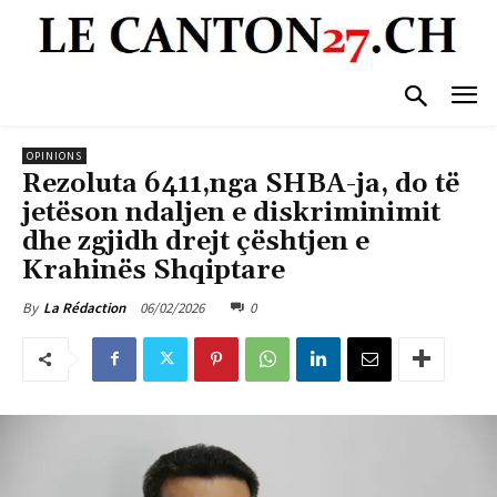
OPINIONS
Rezoluta 6411,nga SHBA-ja, do të
jetëson ndaljen e diskriminimit
dhe zgjidh drejt çështjen e
Krahinës Shqiptare
06/02/2026
0
By
La Rédaction