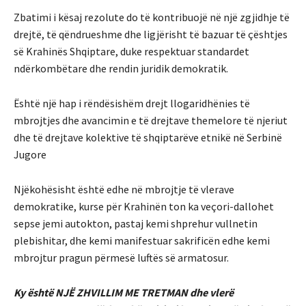
Zbatimi i kësaj rezolute do të kontribuojë në një zgjidhje të
drejtë, të qëndrueshme dhe ligjërisht të bazuar të çështjes
së Krahinës Shqiptare, duke respektuar standardet
ndërkombëtare dhe rendin juridik demokratik.
Është një hap i rëndësishëm drejt llogaridhënies të
mbrojtjes dhe avancimin e të drejtave themelore të njeriut
dhe të drejtave kolektive të shqiptarëve etnikë në Serbinë
Jugore
Njëkohësisht është edhe në mbrojtje të vlerave
demokratike, kurse për Krahinën ton ka veçori-dallohet
sepse jemi autokton, pastaj kemi shprehur vullnetin
plebishitar, dhe kemi manifestuar sakrificën edhe kemi
mbrojtur pragun përmesë luftës së armatosur.
Ky është NJË ZHVILLIM ME TRETMAN dhe vlerë