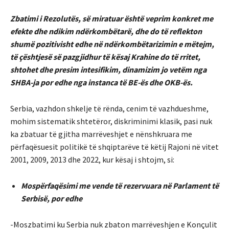
Zbatimi i Rezolutës, së miratuar është veprim konkret me
efekte dhe ndikim ndërkombëtarë, dhe do të reflekton
shumë pozitivisht edhe në ndërkombëtarizimin e mëtejm,
të çështjesë së pazgjidhur të kësaj Krahine do të rritet,
shtohet dhe presim intesifikim, dinamizim jo vetëm nga
SHBA-ja por edhe nga instanca të BE-ës dhe OKB-ës.
Serbia, vazhdon shkelje të rënda, cenim të vazhdueshme,
mohim sistematik shtetëror, diskriminimi klasik, pasi nuk
ka zbatuar të gjitha marrëveshjet e nënshkruara me
përfaqësuesit politikë të shqiptarëve të këtij Rajoni në vitet
2001, 2009, 2013 dhe 2022, kur kësaj i shtojm, si:
Mospërfaqësimi me vende të rezervuara në Parlament të
Serbisë, por edhe
-Moszbatimi ku Serbia nuk zbaton marrëveshjen e Konçulit