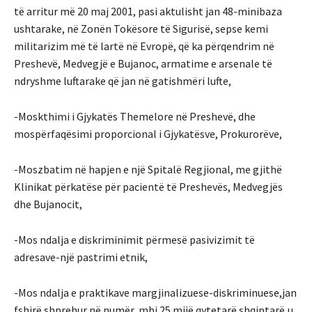
të arritur më 20 maj 2001, pasi aktulisht jan 48-minibaza
ushtarake, në Zonën Tokësore të Sigurisë, sepse kemi
militarizim më të lartë në Evropë, që ka përqendrim në
Preshevë, Medvegjë e Bujanoc, armatime e arsenale të
ndryshme luftarake që jan në gatishmëri lufte,
-Moskthimi i Gjykatës Themelore në Preshevë, dhe
mospërfaqësimi proporcional i Gjykatësve, Prokurorëve,
-Moszbatim në hapjen e një Spitalë Regjional, me gjithë
Klinikat përkatëse për pacientë të Preshevës, Medvegjës
dhe Bujanocit,
-Mos ndalja e diskriminimit përmesë pasivizimit të
adresave-një pastrimi etnik,
-Mos ndalja e praktikave margjinalizuese-diskriminuese,jan
fshirë shprehur në numër, mbi 25 mijë qytetarë shqiptarë,u