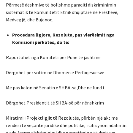
Përmesë dëshmive të bollshme paraqiti diskriminimin
sistematik të komunitetit Etnik shqiptarë në Preshevë,
Medvegjë, dhe Bujanoc.
Procedura ligjore, Rezoluta, pas vlerësimit nga
Komisioni përkatës, do të:
Raportohet nga Komiteti për Punë të jashtme
Dërgohet për votim në Dhomën e Përfaqësuesve
Më pas kalon në Senatin e SHBA-së,Dhe në fund i
Dërgohet Presidentit të SHBA-së për nënshkrim
Miratimi i Projektligjit të Rezolutës, përbën një akt me
rëndësi të veçantë juridike dhe politike, i cili synon ndalimin
e çdo forme diskriminimi dhe garantimin e të drejtave