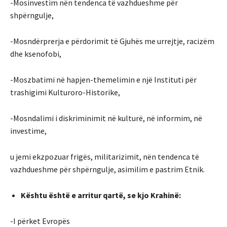
-Mosinvestim nën tendenca të vazhdueshme për
shpërngulje,
-Mosndërprerja e përdorimit të Gjuhës me urrejtje, racizëm
dhe ksenofobi,
-Moszbatimi në hapjen-themelimin e një Instituti për
trashigimi Kulturoro-Historike,
-Mosndalimi i diskriminimit në kulturë, në informim, në
investime,
u jemi ekzpozuar frigës, militarizimit, nën tendenca të
vazhdueshme për shpërngulje, asimilim e pastrim Etnik.
Kështu është e arritur qartë, se kjo Krahinë:
-I përket Evropës