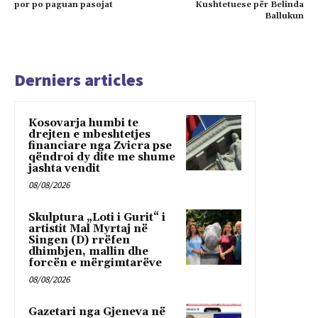
por po paguan pasojat
Kushtetuese për Belinda
Ballukun
Derniers articles
Kosovarja humbi te
drejten e mbeshtetjes
financiare nga Zvicra pse
qëndroi dy dite me shume
jashta vendit
08/08/2026
Skulptura „Loti i Gurit“ i
artistit Mal Myrtaj në
Singen (D) rrëfen
dhimbjen, mallin dhe
forcën e mërgimtarëve
08/08/2026
Gazetari nga Gjeneva në