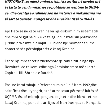
HISTORIKE, se ndërkombëtarizimi ka arritur në nivelet më
të larta të vendimmarrjes së politikës së jashtme të SHBA-
së, dhe çështja e Krahinës son në instanca e mekanizma më
të lart të Senatit, Kongresit dhe Presidentit të SHBA-ës.
Kjo fletë se në këtë Krahinë ka një diskriminim sistematik
dhe mbi të gjitha nuk e ka të zgjidhur statusin politik dhe
juridik, pra është një kapitull i ri dhe një moment shumë
domethënës për shqiptarët e kësaj Krahine.
Është një mbështetja thelbësore që tani e tutje nga kjo
Rezolutë, do të kemi edhe nga Admininstrata më e lartë
Capitol Hill-Shtëpia e Bardhë.
Pasi ne kemi mbajtur Referendumin e 1 e 2 Mars 1992,dhe
sakrificës dhe kryengritjes së armatosur përmesë luftës së
UÇPMB-ës, që mbrojti pragun, dinjitetin dhe identitetin e
kësaj Krahine, por edhe arritjes së Marrëveshjes së Konçulit.