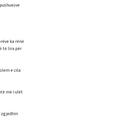
pushuesve
or
ë
ve
ka
r
ë
n
ë
ë
të
lira
për
Golem
e
cila
ht
ë
m
ë
i
ul
ë
t
zgjedhin