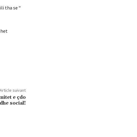
ili
tha
se
“
uhet
Article suivant
mitet e çdo
 dhe social!