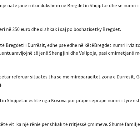
nj
ë
nat
ë
jan
ë
rritur
duksh
ë
m
n
ë
Bregdetin S
hqip
tar
dh
e
se
numri
i
eri
n
ë
250 euro
dhe
si
shkak
i
saj
po
boshatiset
ky
Bregdet
.
t
ë
Bregdeti
i
Durr
ë
sit
,
edhe
pse
edhe
n
ë
k
ë
t
ë
Bregdet
numri
i
vizit
uentuara
vij
ojn
ë
të
jenë
Shëngjini
dhe
Velipoja
,
pasi
cmimet
janë
m
p
ë
tar
referuar
situat
ë
s
tha
se
m
ë
mirë
paraqitet
zona e
Durrësit
, 
.
tin
Shqipetar
ë
sht
ë
nga
Kosova
por
prap
ë
s
ë
prap
ë
numri
i
tyre
ë
s
këtë
vit ka
një
rënie
për
shkak
të
rritjes
së
çmimeve
.
Shumë
familje
.