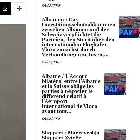
05/08/2026
Albanien / Das
Investitionsschutzabkommen
zwischen Albanien und der
Schweiz verpflichtet die
Parteien, den Streit über den
internationalen Flughafen
Vlora zunächst durch
Verhandlungen zu lösen,...
05/08/2026
Albanie / L’Accord
bilatéral entre l’Albanie
et la Suisse oblige les
parties à négocier le
différend relatif à
l’Aéroport
international de Vlora
avant tout...
05/08/2026
Shqiperi / Marrëveshja
Shqipëri-Zvicër