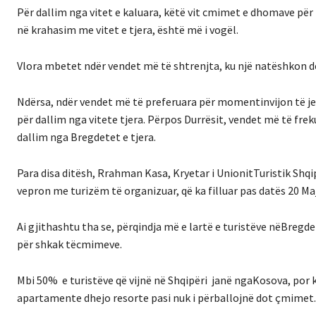
P
ë
r
dallim
nga
vitet
e
kaluara
,
k
ë
t
ë
vit
cmimet
e
dhomave
p
ë
r
n
ë
krahasim
me
vitet
e
tjera
,
ë
sht
ë
m
ë
i
vog
ë
l
.
Vlora
mbetet
ndër
vendet
më
të
shtrenjta
,
ku
nj
ë
nat
ë
shkon
d
Nd
ë
rsa
,
nd
ë
r
vendet
m
ë
t
ë
preferuara
p
ë
r
momentin
vijon
t
ë
j
e
p
ë
r
dallim
nga
vitet
e
tjera
.
Përpos
Durrësit
,
vendet
më
të
frek
dallim
nga
Bregdetet
e
tjera
.
Para
disa
dit
ë
sh
, Rrahman Kasa,
Kryetar
i
Unionit
Turistik
Shqi
vepron
me
turizëm
të
organizuar
,
që
ka
filluar
pas
datës
20 Maj
Ai
gjithashtu
tha
se,
p
ë
rqindja
m
ë
e
lart
ë
e
turist
ë
ve
n
ë
Bregde
p
ë
r
shkak
t
ë
cmimeve
.
Mbi 50
% e
turistëve
që
vijnë
në
Shqipëri
janë
nga
Kosova,
por
apartamente
dhe
jo
resorte
pasi
nuk
i
përballojnë
dot
çmimet