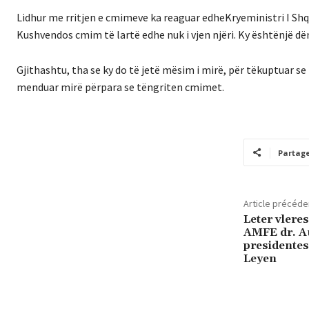
Lidhur
me
rritjen
e
cmimeve
ka
reaguar
edhe
Kryeministri
I
Shq
Kush
vendos
cmim
t
ë
lart
ë
e
dhe
nuk
i
vjen
nj
ë
ri
. Ky
ë
sht
ë
nj
ë
d
ë
Gjithashtu
,
tha
se
ky
do
t
ë
jet
ë
m
ë
sim
i
mir
ë
,
p
ë
r
t
ë
kuptuar
se
menduar
mir
ë
p
ë
rpara
se
t
ë
ngriten
cmimet
.
Partag
Article précéde
Leter vlere
AMFE dr. A
presidentes
Leyen