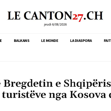
jeudi 6/08/2026
E
BALKANS
LE MONDE
LA DIASPORA
FAI
 Bregdetin e Shqipëris
 turistëve nga Kosova