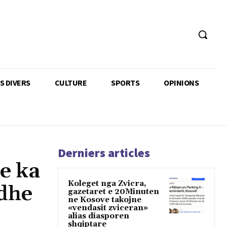
TS DIVERS
CULTURE
SPORTS
OPINIONS
Derniers articles
e ka
Koleget nga Zvicra,
 dhe
gazetaret e 20Minuten
ne Kosove takojne
«vendasit zviceran»
alias diasporen
shqiptare