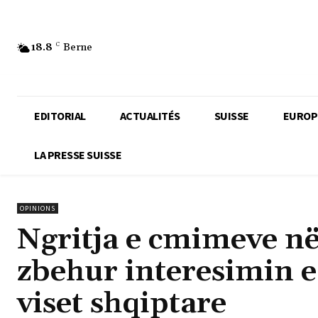
18.8
C
Berne
EDITORIAL
ACTUALITÉS
SUISSE
EUROP
LA PRESSE SUISSE
OPINIONS
Ngritja e cmimeve në
zbehur interesimin e
viset shqiptare