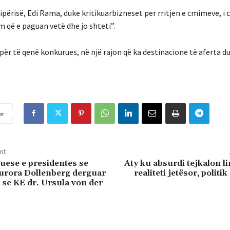
ip
ë
ris
ë
, Edi Rama,
duke
kritikuar
bizneset
per
rritjen
e
cmimeve
,
i
c
m
q
ë
e
paguan
vet
ë
dhe
jo
shteti
”.
p
ë
r
t
ë
qen
ë
konkuru
e
s
,
n
ë
nj
ë
rajon
q
ë
ka
destinacione
t
ë
aferta
d
er
nt
suese e presidentes se
Aty ku absurdi tejkalon li
urora Dollenberg derguar
realiteti jetësor, politik
 se KE dr. Ursula von der