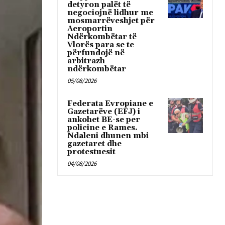
detyron palët të
negociojnë lidhur me
mosmarrëveshjet për
Aeroportin
Ndërkombëtar të
Vlorës para se te
përfundojë në
arbitrazh
ndërkombëtar
05/08/2026
Federata Evropiane e
Gazetarëve (EFJ) i
ankohet BE-se per
policine e Rames.
Ndaleni dhunen mbi
gazetaret dhe
protestuesit
04/08/2026