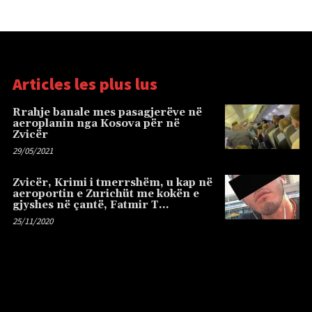
Articles les plus lus
Rrahje banale mes pasagjerëve në
aeroplanin nga Kosova për në
Zvicër
29/05/2021
Zvicër, Krimi i tmerrshëm, u kap në
aeroportin e Zurichüt me kokën e
gjyshes në çantë, Fatmir T…
25/11/2020