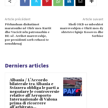
Article précédent
Article suivant
Përfunduan diskutimet
Shefi OKB-se mbeshtet
maratonike në Ohër mes Kurtit
marreveshjen e Ohrit mes dy
dhe Vucicit nën patronazhin e
shteteve fqinje Kosoves dhe
BE-së. Arrihet marreveshje,
Serbise
por presidenti serb refuzoi te
nenshkruaj
Derniers articles
Albania / L’Accordo
bilaterale tra Albania e
Svizzera obbliga le parti a
negoziare le controversie
relative all’Aeroporto
Internazionale di Valona
prima di ricorrere
all’arbitrato...