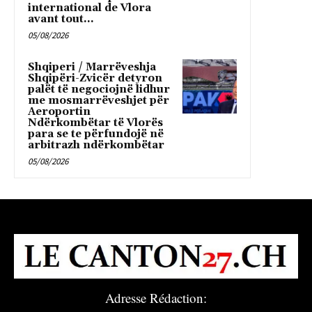
international de Vlora
avant tout...
05/08/2026
Shqiperi / Marrëveshja
Shqipëri-Zvicër detyron
palët të negociojnë lidhur
me mosmarrëveshjet për
Aeroportin
Ndërkombëtar të Vlorës
para se te përfundojë në
arbitrazh ndërkombëtar
05/08/2026
Adresse Rédaction: