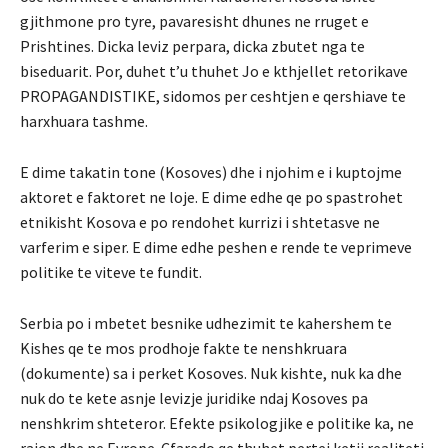
gjithmone pro tyre, pavaresisht dhunes ne rruget e
Prishtines. Dicka leviz perpara, dicka zbutet nga te
biseduarit. Por, duhet t’u thuhet Jo e kthjellet retorikave
PROPAGANDISTIKE, sidomos per ceshtjen e qershiave te
harxhuara tashme.
E dime takatin tone (Kosoves) dhe i njohim e i kuptojme
aktoret e faktoret ne loje. E dime edhe qe po spastrohet
etnikisht Kosova e po rendohet kurrizi i shtetasve ne
varferim e siper. E dime edhe peshen e rende te veprimeve
politike te viteve te fundit.
Serbia po i mbetet besnike udhezimit te kahershem te
Kishes qe te mos prodhoje fakte te nenshkruara
(dokumente) sa i perket Kosoves. Nuk kishte, nuk ka dhe
nuk do te kete asnje levizje juridike ndaj Kosoves pa
nenshkrim shteteror. Efekte psikologjike e politike ka, ne
rajon dhe ne Evrope. Cfaredo qe thuhet pertej ketij realiteti