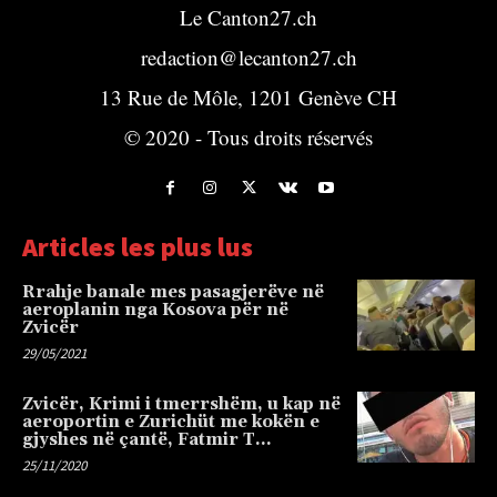
Le Canton27.ch
redaction@lecanton27.ch
13 Rue de Môle, 1201 Genève CH
© 2020 - Tous droits réservés
Articles les plus lus
Rrahje banale mes pasagjerëve në
aeroplanin nga Kosova për në
Zvicër
29/05/2021
Zvicër, Krimi i tmerrshëm, u kap në
aeroportin e Zurichüt me kokën e
gjyshes në çantë, Fatmir T…
25/11/2020