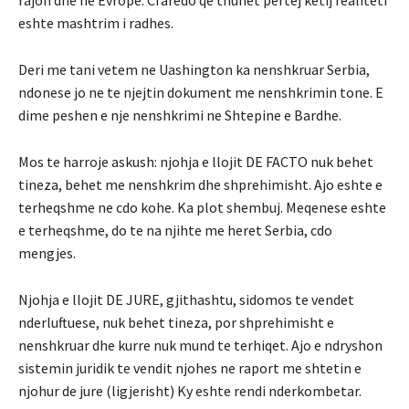
eshte mashtrim i radhes.
Deri me tani vetem ne Uashington ka nenshkruar Serbia,
ndonese jo ne te njejtin dokument me nenshkrimin tone. E
dime peshen e nje nenshkrimi ne Shtepine e Bardhe.
Mos te harroje askush: njohja e llojit DE FACTO nuk behet
tineza, behet me nenshkrim dhe shprehimisht. Ajo eshte e
terheqshme ne cdo kohe. Ka plot shembuj. Meqenese eshte
e terheqshme, do te na njihte me heret Serbia, cdo
mengjes.
Njohja e llojit DE JURE, gjithashtu, sidomos te vendet
nderluftuese, nuk behet tineza, por shprehimisht e
nenshkruar dhe kurre nuk mund te terhiqet. Ajo e ndryshon
sistemin juridik te vendit njohes ne raport me shtetin e
njohur de jure (ligjerisht) Ky eshte rendi nderkombetar.