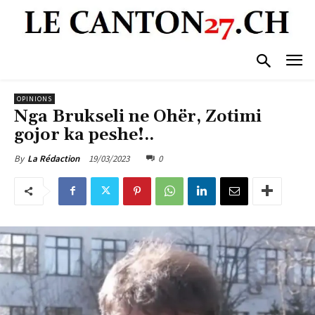
OPINIONS
Nga Brukseli ne Ohër, Zotimi
gojor ka peshe!..
19/03/2023
0
By
La Rédaction