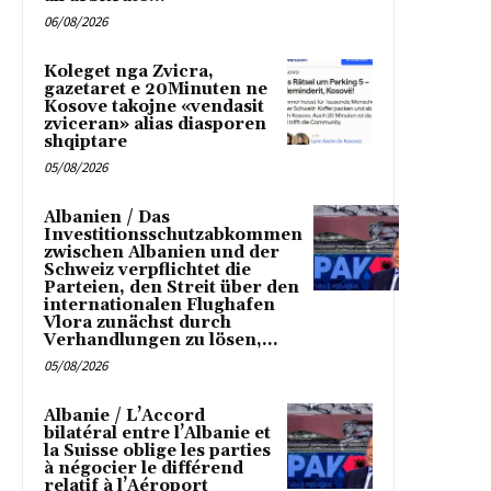
06/08/2026
Koleget nga Zvicra,
gazetaret e 20Minuten ne
Kosove takojne «vendasit
zviceran» alias diasporen
shqiptare
05/08/2026
Albanien / Das
Investitionsschutzabkommen
zwischen Albanien und der
Schweiz verpflichtet die
Parteien, den Streit über den
internationalen Flughafen
Vlora zunächst durch
Verhandlungen zu lösen,...
05/08/2026
Albanie / L’Accord
bilatéral entre l’Albanie et
la Suisse oblige les parties
à négocier le différend
relatif à l’Aéroport