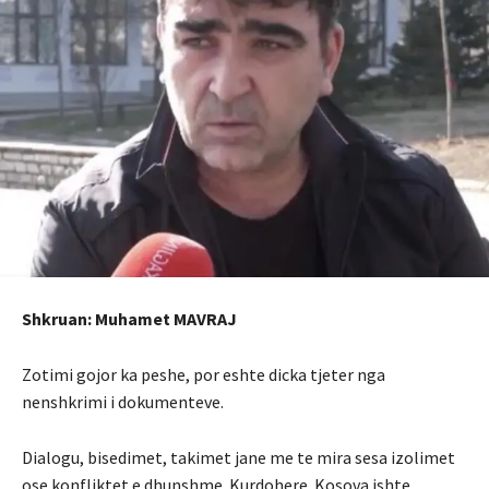
Shkruan: Muhamet MAVRAJ
Zotimi gojor ka peshe, por eshte dicka tjeter nga
nenshkrimi i dokumenteve.
Dialogu, bisedimet, takimet jane me te mira sesa izolimet
ose konfliktet e dhunshme. Kurdohere. Kosova ishte