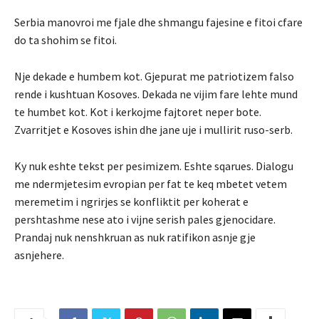
Serbia manovroi me fjale dhe shmangu fajesine e fitoi cfare
do ta shohim se fitoi.
Nje dekade e humbem kot. Gjepurat me patriotizem falso
rende i kushtuan Kosoves. Dekada ne vijim fare lehte mund
te humbet kot. Kot i kerkojme fajtoret neper bote.
Zvarritjet e Kosoves ishin dhe jane uje i mullirit ruso-serb.
Ky nuk eshte tekst per pesimizem. Eshte sqarues. Dialogu
me ndermjetesim evropian per fat te keq mbetet vetem
meremetim i ngrirjes se konfliktit per koherat e
pershtashme nese ato i vijne serish pales gjenocidare.
Prandaj nuk nenshkruan as nuk ratifikon asnje gje
asnjehere.