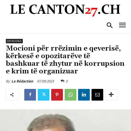
OPINIONS
Mocioni për rrëzimin e qeverisë,
kërkesë e opozitarëve të
bashkuar të zhytur në korrupsion
e krim të organizuar
07/09/2023
0
By
La Rédaction