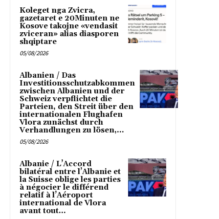
Koleget nga Zvicra,
gazetaret e 20Minuten ne
Kosove takojne «vendasit
zviceran» alias diasporen
shqiptare
05/08/2026
Albanien / Das
Investitionsschutzabkommen
zwischen Albanien und der
Schweiz verpflichtet die
Parteien, den Streit über den
internationalen Flughafen
Vlora zunächst durch
Verhandlungen zu lösen,...
05/08/2026
Albanie / L’Accord
bilatéral entre l’Albanie et
la Suisse oblige les parties
à négocier le différend
relatif à l’Aéroport
international de Vlora
avant tout...