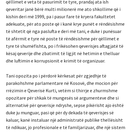
qëllimet e veta të pasurimit te tyre, prandaj ata ish
qeveritar janë bërë multi milionerë me ato shkollime që i
kishin deri më 1999, pa i pasur fare të kryera fakultetet
adekuate, për ato poste që i kanë krye punët e rëndësishme
të shtetit që nga paslufta e deri më tani, e duke i punësuar
të afërmit e tyre në poste të rëndësishme për qëllimet e
tyre të shumëfishta, po i frikësohen qeverisjes aftagjatë të
kësaj qeverije dhe zbatimit të ligjit në hetimin e thelluar
dhe luftimin e korrupsionit e krimit të organizuar.
Tani opozita po i përdorë kërkesat për zgjedhje të
parakohshme parlamentare në Kosovë, dhe mocion për
rrëzimin e Qeverisë Kurti, vetëm si thirrje e zhurmshme
opozitare për shkak të mungesës së argumenteve dhe si
alternativë për qeverisje ndryshe, sepse pikërisht ajo është
duke ju munguar, pasi që për dy dekada të qeverisjes së
kaluar, kanë instaluar një administratë publike thellësisht
të ndikuar, jo profesionale e të familjarizuar, dhe një sistem