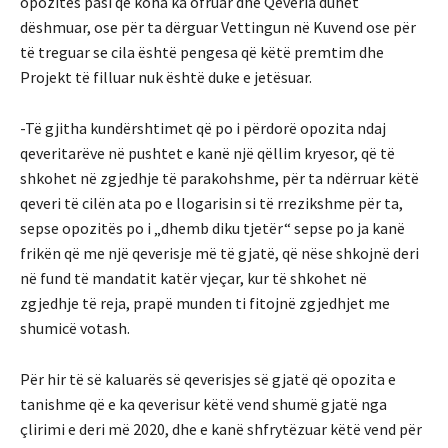
opozitës pasi që koha ka ofruar dhe Qeveria duhet
dëshmuar, ose për ta dërguar Vettingun në Kuvend ose për
të treguar se cila është pengesa që këtë premtim dhe
Projekt të filluar nuk është duke e jetësuar.
-Të gjitha kundërshtimet që po i përdorë opozita ndaj
qeveritarëve në pushtet e kanë një qëllim kryesor, që të
shkohet në zgjedhje të parakohshme, për ta ndërruar këtë
qeveri të cilën ata po e llogarisin si të rrezikshme për ta,
sepse opozitës po i „dhemb diku tjetër“ sepse po ja kanë
frikën që me një qeverisje më të gjatë, që nëse shkojnë deri
në fund të mandatit katër vjeçar, kur të shkohet në
zgjedhje të reja, prapë munden ti fitojnë zgjedhjet me
shumicë votash.
Për hir të së kaluarës së qeverisjes së gjatë që opozita e
tanishme që e ka qeverisur këtë vend shumë gjatë nga
çlirimi e deri më 2020, dhe e kanë shfrytëzuar këtë vend për