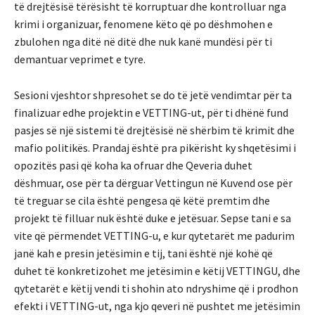
të drejtësisë tërësisht të korruptuar dhe kontrolluar nga
krimi i organizuar, fenomene këto që po dëshmohen e
zbulohen nga ditë në ditë dhe nuk kanë mundësi për ti
demantuar veprimet e tyre.
Sesioni vjeshtor shpresohet se do të jetë vendimtar për ta
finalizuar edhe projektin e VETTING-ut, për ti dhënë fund
pasjes së një sistemi të drejtësisë në shërbim të krimit dhe
mafio politikës. Prandaj është pra pikërisht ky shqetësimi i
opozitës pasi që koha ka ofruar dhe Qeveria duhet
dëshmuar, ose për ta dërguar Vettingun në Kuvend ose për
të treguar se cila është pengesa që këtë premtim dhe
projekt të filluar nuk është duke e jetësuar. Sepse tani e sa
vite që përmendet VETTING-u, e kur qytetarët me padurim
janë kah e presin jetësimin e tij, tani është një kohë që
duhet të konkretizohet me jetësimin e këtij VETTINGU, dhe
qytetarët e këtij vendi ti shohin ato ndryshime që i prodhon
efekti i VETTING-ut, nga kjo qeveri në pushtet me jetësimin