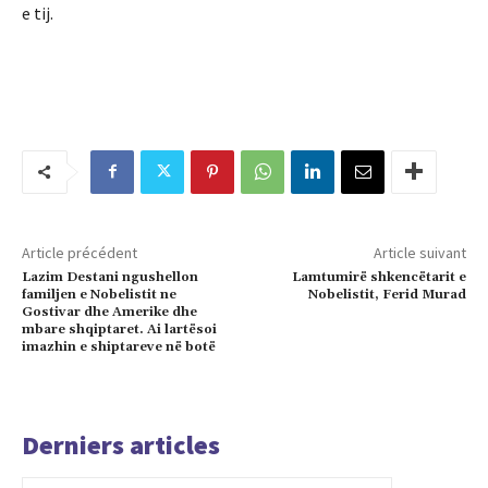
e tij.
Article précédent
Article suivant
Lazim Destani ngushellon
Lamtumirë shkencëtarit e
familjen e Nobelistit ne
Nobelistit, Ferid Murad
Gostivar dhe Amerike dhe
mbare shqiptaret. Ai lartësoi
imazhin e shiptareve në botë
Derniers articles