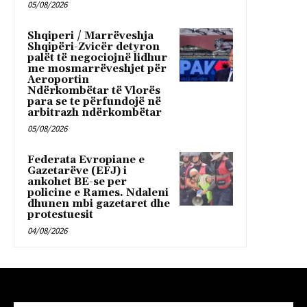
05/08/2026
Shqiperi / Marrëveshja
Shqipëri-Zvicër detyron
palët të negociojnë lidhur
me mosmarrëveshjet për
Aeroportin
Ndërkombëtar të Vlorës
para se te përfundojë në
arbitrazh ndërkombëtar
05/08/2026
Federata Evropiane e
Gazetarëve (EFJ) i
ankohet BE-se per
policine e Rames. Ndaleni
dhunen mbi gazetaret dhe
protestuesit
04/08/2026