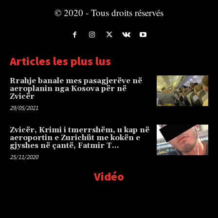
© 2020 - Tous droits réservés
Articles les plus lus
Rrahje banale mes pasagjerëve në
aeroplanin nga Kosova për në
Zvicër
29/05/2021
Zvicër, Krimi i tmerrshëm, u kap në
aeroportin e Zurichüt me kokën e
gjyshes në çantë, Fatmir T…
25/11/2020
Vidéo