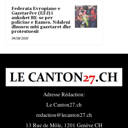
Federata Evropiane e
Gazetarëve (EFJ) i
ankohet BE-se per
policine e Rames. Ndaleni
dhunen mbi gazetaret dhe
protestuesit
04/08/2026
Adresse Rédaction:
Le Canton27.ch
redaction@lecanton27.ch
13 Rue de Môle, 1201 Genève CH