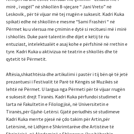
mirë , i vogël” në shkollën 8-vjeçare “ Jani Vreto” në
Leskovik , për të vijuar më tej rrugën e suksesit. Kadri Kuka
spikati edhe në shkollën e mesme “Sami Frashëri “ në
Përmet ku u vlersua me çmimin e dytë si recituesi më i mirë
i shkollës. Duke parë talentin dhe dijet e këtij të riu
entuziast, intelektualët e asaj kohe e përfshinë në rrethin e
tyre. Kadri Kuka u aktivizua në teatrin e shkollës dhe të
qytetit të Përmetit.
Aftësia,shkathtësia dhe artikulimi i pastër i tij bën që të jetë
prezantuesi i Festivalit të Parë të Këngës së Muzikës së
lehtë në Përmet. U largua nga Përmeti për të vijuar rrugën
e suksesit drejt Tiranës. Kadri Kuka përfundoi studimet e
larta në Fakultetin e Filologjisë, në Universitetin e
Tiranës,për Gjuhë-Letërsi. Gjatë periudhës së studimeve
Kadri Kuka merrte pjesë në çdo takim për Artin,për
Letërsinë, në Lidhjen e Shkrimtarëve dhe Artistëve të