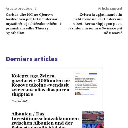
Article précédent
Article suivant
Caritas dhe HG ne Gjeneve
Zvicra ia zgjat mandatin
bashkohen për të falenderuar
ushtarëve në KFOR deri më
mysafirët e jashtëzakonshëm! I
2026. Berna shpjegon pse e
pranishëm edhe Thierry
vazhdoi misionin e Swisscoy-it
Apothéloz
në Kosovë
Derniers articles
Koleget nga Zvicra,
gazetaret e 20Minuten ne
Kosove takojne «vendasit
zviceran» alias diasporen
shqiptare
05/08/2026
Albanien / Das
Investitionsschutzabkommen
zwischen Albanien und der
Schweiz verpflichtet die