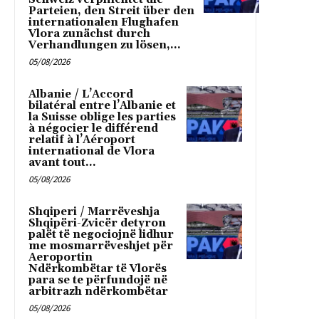
Parteien, den Streit über den
internationalen Flughafen
Vlora zunächst durch
Verhandlungen zu lösen,...
05/08/2026
Albanie / L’Accord
bilatéral entre l’Albanie et
la Suisse oblige les parties
à négocier le différend
relatif à l’Aéroport
international de Vlora
avant tout...
05/08/2026
Shqiperi / Marrëveshja
Shqipëri-Zvicër detyron
palët të negociojnë lidhur
me mosmarrëveshjet për
Aeroportin
Ndërkombëtar të Vlorës
para se te përfundojë në
arbitrazh ndërkombëtar
05/08/2026