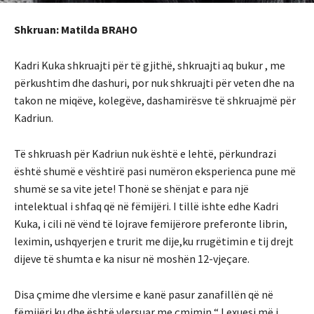
Shkruan: Matilda BRAHO
Kadri Kuka shkruajti për të gjithë, shkruajti aq bukur , me
përkushtim dhe dashuri, por nuk shkruajti për veten dhe na
takon ne miqëve, kolegëve, dashamirësve të shkruajmë për
Kadriun.
Të shkruash për Kadriun nuk është e lehtë, përkundrazi
është shumë e vështirë pasi numëron eksperienca pune më
shumë se sa vite jete! Thonë se shënjat e para një
intelektual i shfaq që në fëmijëri. I tillë ishte edhe Kadri
Kuka, i cili në vënd të lojrave femijërore preferonte librin,
leximin, ushqyerjen e trurit me dije,ku rrugëtimin e tij drejt
dijeve të shumta e ka nisur në moshën 12-vjeçare.
Disa çmime dhe vlersime e kanë pasur zanafillën që në
fëmijëri ku dhe është vlersuar me çmimin “ Lexuesi më i