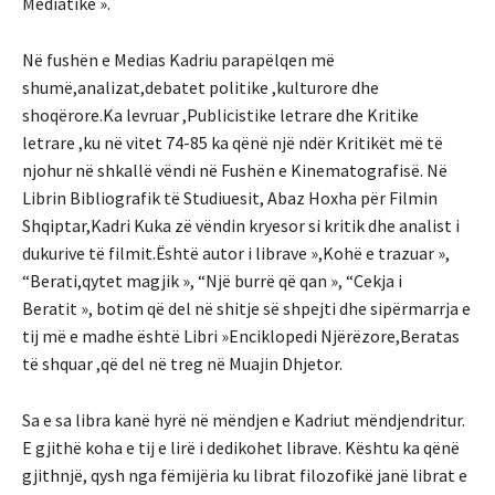
Mediatike ».
Në fushën e Medias Kadriu parapëlqen më
shumë,analizat,debatet politike ,kulturore dhe
shoqërore.Ka levruar ,Publicistike letrare dhe Kritike
letrare ,ku në vitet 74-85 ka qënë një ndër Kritikët më të
njohur në shkallë vëndi në Fushën e Kinematografisë. Në
Librin Bibliografik të Studiuesit, Abaz Hoxha për Filmin
Shqiptar,Kadri Kuka zë vëndin kryesor si kritik dhe analist i
dukurive të filmit.Është autor i librave »,Kohë e trazuar »,
“Berati,qytet magjik », “Një burrë që qan », “Cekja i
Beratit », botim që del në shitje së shpejti dhe sipërmarrja e
tij më e madhe është Libri »Enciklopedi Njërëzore,Beratas
të shquar ,që del në treg në Muajin Dhjetor.
Sa e sa libra kanë hyrë në mëndjen e Kadriut mëndjendritur.
E gjithë koha e tij e lirë i dedikohet librave. Kështu ka qënë
gjithnjë, qysh nga fëmijëria ku librat filozofikë janë librat e