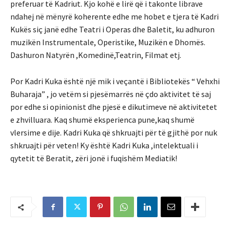
preferuar të Kadriut. Kjo kohë e lirë që i takonte librave
ndahej në mënyrë koherente edhe me hobet e tjera të Kadri
Kukës siç janë edhe Teatri i Operas dhe Baletit, ku adhuron
muzikën Instrumentale, Operistike, Muzikën e Dhomës.
Dashuron Natyrën ,Komedinë,Teatrin, Filmat etj.
Por Kadri Kuka është një mik i veçantë i Bibliotekës “ Vehxhi
Buharaja” , jo vetëm si pjesëmarrës në çdo aktivitet të saj
por edhe si opinionist dhe pjesë e dikutimeve në aktivitetet
e zhvilluara. Kaq shumë eksperienca pune,kaq shumë
vlersime e dije. Kadri Kuka që shkruajti për të gjithë por nuk
shkruajti për veten! Ky është Kadri Kuka ,intelektuali i
qytetit të Beratit, zëri jonë i fuqishëm Mediatik!