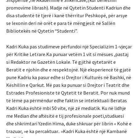
Shqipërisë ,në Akademinë e Shkencave,(kur bëheshin
promovime librash). Madje në Qytetin Studenti Kadriun dhe
disa studentë të tjerë i kanë thërritur Peshkopë, për arsye
se lexonin deri në orët e para të mëngjesit në Sallën
Bibliotekës në Qytetin “Studenti”.
Kadri Kuka pas studimeve përfundoi një Specializim 1-vjeçar
për Kritike Letrare.Ka punuar vetëm 1 vit si mësues ,pastaj
si Redaktor ne Gazetën Lokale. Të gjithë qytetarët e
Beratit e njohin dhe e respektojnë. Një eksperiencë të gjatë
pune Kadriu ka pasur edhe si Drejtor i Kulturës në Bashki, në
Këshillin e Qarkut. Më pas ka punuar si Drejtor i Teatrit dhe
Estrades Profesioniste të Qytetit të Beratit. Por nuk mund
të lëmë pa përmëndur edhe faktin se intelektuali Beratas
Kadri Kuka është mbi 50 vite, një zë mediatik. Ku në lidhje
me Median dhe aftësitë e tij profesionale poeti,studiuesi
dhe shkrimtari Yzedin Hima, duke shkruar për librin « Kohë e
trazuar, »e ka percaktuar.. »Kadri Kuka është një Kambanë