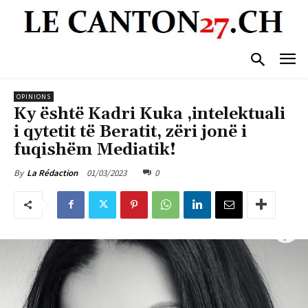
OPINIONS
Ky është Kadri Kuka ,intelektuali
i qytetit të Beratit, zëri jonë i
fuqishëm Mediatik!
01/03/2023
0
By
La Rédaction