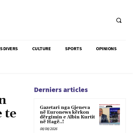
TS DIVERS
CULTURE
SPORTS
OPINIONS
Derniers articles
en
Gazetari nga Gjeneva
 te
në Euronews kërkon
dërgimin e Albin Kurtit
në Hagë..!
08/08/2026