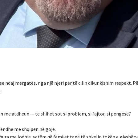
e ndaj mërgatës, nga një njeri për të cilin dikur kishim respekt. P
i.
n me atdheun — të shihet sot si problem, si fajtor, si pengesë?
mër dhe me shqipen në gojë.
ra me lodhje, vetëm që fëmijët tanë të shkelin tokën e gjyshërve