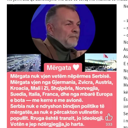
Ne
– 
– 
– 
Nd
As
As
E 
Nd
Nu
Me
kë
Ës
in
Se
i 
Më