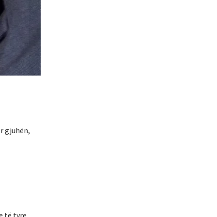
ër gjuhën,
 të tyre.