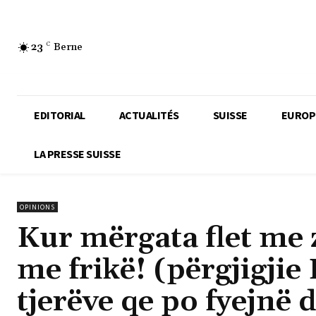
23
C
Berne
EDITORIAL
ACTUALITÉS
SUISSE
EUROP
LA PRESSE SUISSE
OPINIONS
Kur mërgata flet me 
me frikë! (përgjigjie
tjerëve qe po fyejnë 