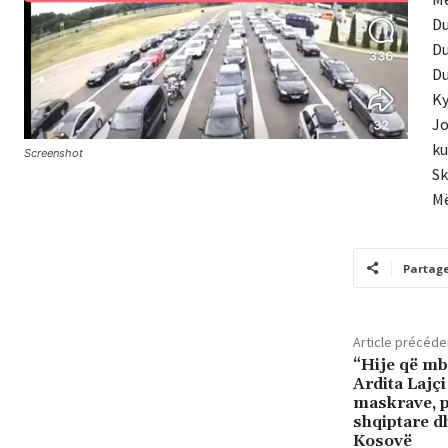
Du
Du
Du
Ky
Jo
ku
Screenshot
Sk
Më
Partag
Article précéde
“Hije që mb
Ardita Lajç
maskrave, 
shqiptare d
Kosovë