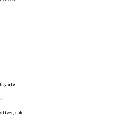
htyni të
ur
i i vet, nuk