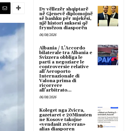
Dy vëllezër shqiptarë
në Gjenevë diplomojnë
së bashku për mjekësi,
një histori suksesi që
frymëzon diasporën
06/08/2026
Albania / L’Accordo
bilaterale tra Albania e
Svizzera obbliga le
parti a negoziare le
controversie relative
all’Aeroporto
Internazionale di
Valona prima di
ricorrere
all’arbitrato...
06/08/2026
Koleget nga Zvicra,
gazetaret e 20Minuten
ne Kosove takojne
«vendasit zviceran»
alias diasporen