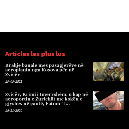
Articles les plus lus
Rrahje banale mes pasagjerëve në
aeroplanin nga Kosova për në
Zvicër
29/05/2021
Zvicër, Krimi i tmerrshëm, u kap në
aeroportin e Zurichüt me kokën e
gjyshes në çantë, Fatmir T…
25/11/2020