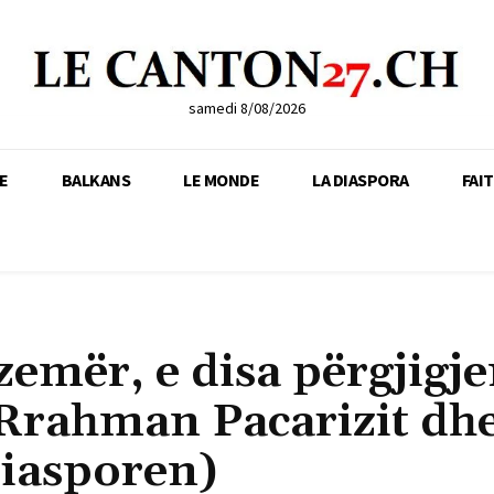
samedi 8/08/2026
E
BALKANS
LE MONDE
LA DIASPORA
FAI
zemër, e disa përgjigj
 Rrahman Pacarizit dhe
diasporen)