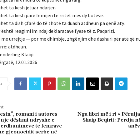
het ta kesh jetuar ndarjen.
het ta kesh parë fëmijën të rritet mes dy botëve.
het ta dish çfarë do të thotë ta duash atdheun pa qenë aty.
 është reagimi im ndaj deklaratave fyese të z. Paqarizi.
 me urrejtje — por me dhimbje, zhgënjim dhe dashuri për atë që nu
rrë: atdheun.
enderbeg Klaiqi
rgatë, 12.01.2026
er
nt
esin”, romani i autores
Nga libri më i ri « Përulja 
i nje dëshmi ndryshe e
Shaip Beqirit: Perdja n
perdhunimeve te femrave
anëv
he gjeonocidit serbe në