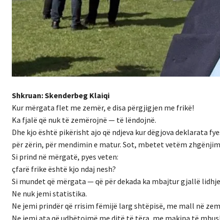
Shkruan: Skenderbeg Klaiqi
Kur mërgata flet me zemër, e disa përgjigjen me frikë!
Ka fjalë që nuk të zemërojnë — të lëndojnë.
Dhe kjo është pikërisht ajo që ndjeva kur dëgjova deklarata fyes
për zërin, për mendimin e matur. Sot, mbetet vetëm zhgënjim
Si prind në mërgatë, pyes veten:
çfarë frike është kjo ndaj nesh?
Si mundet që mërgata — që për dekada ka mbajtur gjallë lidhje
Ne nuk jemi statistika.
Ne jemi prindër që rrisim fëmijë larg shtëpisë, me mall në ze
Ne jemi ata që udhëtojmë me ditë të tëra, me makina të mbushu