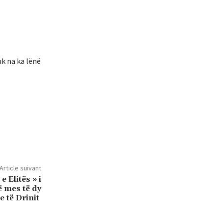
k na ka lënë
Article suivant
e Elitës » i
ë mes të dy
e të Drinit