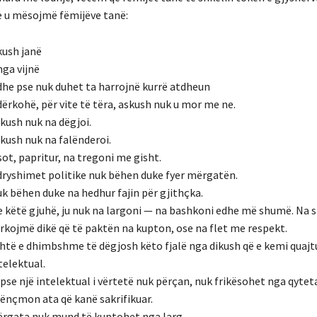
 u mësojmë fëmijëve tanë:
kush janë
nga vijnë
dhe pse nuk duhet ta harrojnë kurrë atdheun
ërkohë, për vite të tëra, askush nuk u mor me ne.
kush nuk na dëgjoi.
kush nuk na falënderoi.
sot, papritur, na tregoni me gisht.
ryshimet politike nuk bëhen duke fyer mërgatën.
k bëhen duke na hedhur fajin për gjithçka.
 këtë gjuhë, ju nuk na largoni — na bashkoni edhe më shumë. Na s
rkojmë dikë që të paktën na kupton, ose na flet me respekt.
htë e dhimbshme të dëgjosh këto fjalë nga dikush që e kemi quajt
telektual.
pse një intelektual i vërtetë nuk përçan, nuk frikësohet nga qytetar
nënçmon ata që kanë sakrifikuar.
rgata nuk mund të kuptohet nga larg.