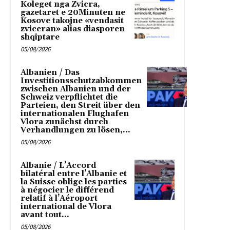
Koleget nga Zvicra,
gazetaret e 20Minuten ne
Kosove takojne «vendasit
zviceran» alias diasporen
shqiptare
05/08/2026
Albanien / Das
Investitionsschutzabkommen
zwischen Albanien und der
Schweiz verpflichtet die
Parteien, den Streit über den
internationalen Flughafen
Vlora zunächst durch
Verhandlungen zu lösen,...
05/08/2026
Albanie / L’Accord
bilatéral entre l’Albanie et
la Suisse oblige les parties
à négocier le différend
relatif à l’Aéroport
international de Vlora
avant tout...
05/08/2026