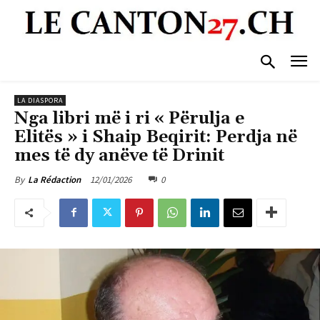
LA DIASPORA
Nga libri më i ri « Përulja e
Elitës » i Shaip Beqirit: Perdja në
mes të dy anëve të Drinit
12/01/2026
0
By
La Rédaction