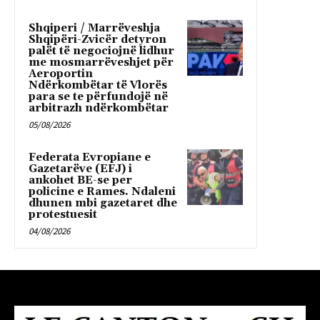
Shqiperi / Marrëveshja
Shqipëri-Zvicër detyron
palët të negociojnë lidhur
me mosmarrëveshjet për
Aeroportin
Ndërkombëtar të Vlorës
para se te përfundojë në
arbitrazh ndërkombëtar
05/08/2026
Federata Evropiane e
Gazetarëve (EFJ) i
ankohet BE-se per
policine e Rames. Ndaleni
dhunen mbi gazetaret dhe
protestuesit
04/08/2026