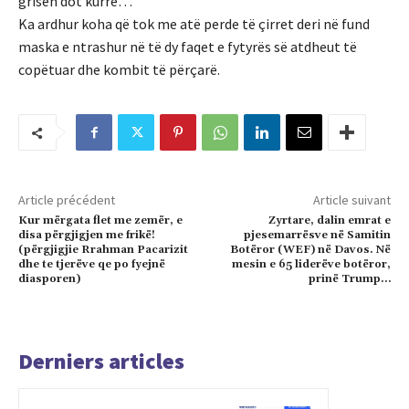
grisën dot kurrë…
Ka ardhur koha që tok me atë perde të çirret deri në fund
maska e ntrashur në të dy faqet e fytyrës së atdheut të
copëtuar dhe kombit të përçarë.
Article précédent
Article suivant
Kur mërgata flet me zemër, e
Zyrtare, dalin emrat e
disa përgjigjen me frikë!
pjesemarrësve në Samitin
(përgjigjie Rrahman Pacarizit
Botëror (WEF) në Davos. Në
dhe te tjerëve qe po fyejnë
mesin e 65 liderëve botëror,
diasporen)
prinë Trump…
Derniers articles