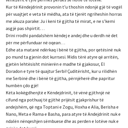
Kur të Këndejdrinit provonin t’u thoshin ndonjë gjë të vogël
për vuajtjet e veta të mëdha, ata të tjerët ngriheshin horras
me akuza parake: Ju i keni të gjitha të mirat, e ne s’kemi
asgjë pas shpirtit…
Drini rrodhi pandalshëm këndej e andej dhe u derdh në det
për me përfunduar në oqean…
Edhe ata matanë ndërkaq i bënë të gjitha, por qetësinë nuk
po mund ta gjenin dot kurrsesi. Midis tërë atyre që arritën,
gjetën lehtësisht minierën e madhe të gjakosur, El
Doradon e tyre të quajtur Serbi! Çuditërisht, kur u rilidhën
me Serbinë dhe i bënë të gjitha, përnjëherë dhe papritur
humbën çdo gjë!
Këta kokëgdhenjtë e Këndejdrinit, të vënë gjithnjë në
cifund nga pothuaj të gjithë prijësit gjakprishur të
andejshëm, që nga Toptani e Zogu, Hoxha e Alia, Berisha e
Nano, Meta e Rama e Basha, para atyre të Andejdrinit nuk e
ndalën nënqeshjen sëmbuese dhe as perden e lotëve nuk e