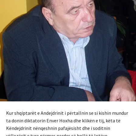
Kur shqiptarët e Andejdrinit i përtallnin se si kishin mundur
ta donin diktatorin Enver Hoxha dhe klikën e tij, këta të
Këndejdrinit nënqeshnin pafajësisht dhe i soditnin
vëllezërit e tyre përmes perdes së hollë të lotëve.