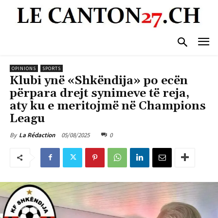
OPINIONS
SPORTS
Klubi ynë «Shkëndija» po ecën
përpara drejt synimeve të reja,
aty ku e meritojmë në Champions
Leagu
05/08/2025
0
By
La Rédaction