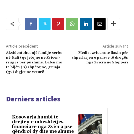
Article précédent
Article suivant
Aksidentohet një familje serbe
Mediat zvicerane flasin për
në Itali (qe jetojne ne Zvicer)
shperlarjen e parave të drogës
rrugës për pushime. Babai me
nga Zvicra në Shqipëri
te bijën (8) shpëtojne, gruaja
(32) digjet ne veturë
Derniers articles
Kosovarja humbi te
drejten e mbeshtetjes
financiare nga Zvicra pse
qëndroi dy dite me shume