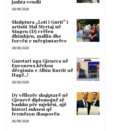
jashta vendit
08/08/2026
Skulptura „Loti i Gurit“ i
artistit Mal Myrtaj në
Singen (D) rrëfen
dhimbjen, mallin dhe
forcën e mërgimtarëve
08/08/2026
Gazetari nga Gjeneva në
Euronews kërkon
dërgimin e Albin Kurtit në
Hagë..!
08/08/2026
Dy vëllezër shqiptarë në
Gjenevë diplomojnë së
bashku për mjekësi, një
histori suksesi që
frymëzon diasporën
06/08/2026