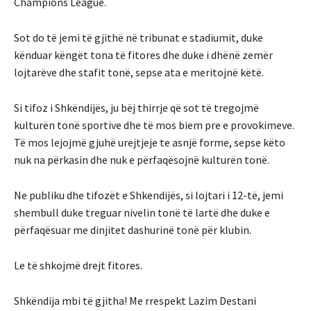
Champions League.
Sot do të jemi të gjithë në tribunat e stadiumit, duke
kënduar këngët tona të fitores dhe duke i dhënë zemër
lojtarëve dhe stafit tonë, sepse ata e meritojnë këtë.
Si tifoz i Shkëndijës, ju bëj thirrje që sot të tregojmë
kulturën tonë sportive dhe të mos biem pre e provokimeve.
Të mos lejojmë gjuhë urejtjeje te asnjë forme, sepse këto
nuk na përkasin dhe nuk e përfaqësojnë kulturën tonë.
Ne publiku dhe tifozët e Shkendijës, si lojtari i 12-të, jemi
shembull duke treguar nivelin tonë të lartë dhe duke e
përfaqësuar me dinjitet dashurinë tonë për klubin.
Le të shkojmë drejt fitores.
Shkëndija mbi të gjitha! Me rrespekt Lazim Destani