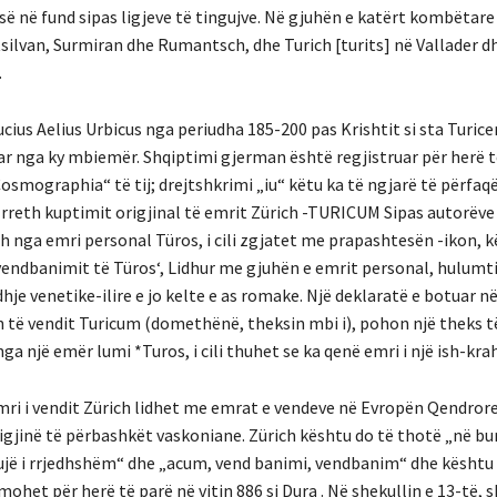
-së në fund sipas ligjeve të tingujve. Në gjuhën e katërt kombëtare 
tsilvan, Surmiran dhe Rumantsch, dhe Turich [turits] në Vallader d
.
ucius Aelius Urbicus nga periudha 185-200 pas Krishtit si sta Turic
uar nga ky mbiemër. Shqiptimi gjerman është regjistruar për herë t
Cosmographia“ të tij; drejtshkrimi „iu“ këtu ka të ngjarë të përfaqë
rreth kuptimit origjinal të emrit Zürich -TURICUM Sipas autorëve
h nga emri personal Türos, i cili zgjatet me prapashtesën -ikon, 
 ‚vendbanimit të Türos‘, Lidhur me gjuhën e emrit personal, hulumt
 venetike-ilire e jo kelte e as romake. Një deklaratë e botuar në
n të vendit Turicum (domethënë, theksin mbi i), pohon një theks t
 një emër lumi *Turos, i cili thuhet se ka qenë emri i një ish-krahu
mri i vendit Zürich lidhet me emrat e vendeve në Evropën Qendror
origjinë të përbashkët vaskoniane. Zürich kështu do të thotë „në bu
ur, ujë i rrjedhshëm“ dhe „acum, vend banimi, vendbanim“ dhe kësht
het për herë të parë në vitin 886 si Dura . Në shekullin e 13-të, 