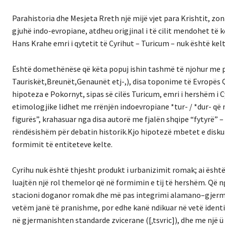
Parahistoria dhe Mesjeta Rreth një mijë vjet para Krishtit, z
gjuhë indo-evropiane, atdheu origjinal i të cilit mendohet të ke
Hans Krahe emri i qytetit të Cyrihut – Turicum – nuk është kelt,
Është domethënëse që këta popuj ishin tashmë të njohur me për
Tauriskët,Breunët,Genaunët etj-,), disa toponime të Evropës Q
hipoteza e Pokornyt, sipas së cilës Turicum, emri i hershëm i Cyr
etimologjike lidhet me rrënjën indoevropiane *tur- / *dur- që 
figurës”, krahasuar nga disa autorë me fjalën shqipe “fytyrë” –
rëndësishëm për debatin historik.Kjo hipotezë mbetet e diskut
formimit të entiteteve kelte.
Cyrihu nuk është thjesht produkt i urbanizimit romak; ai është r
luajtën një rol themelor që në formimin e tij të hershëm. Që 
stacioni doganor romak dhe më pas integrimi alamano–gjermani
vetëm janë të pranishme, por edhe kanë ndikuar në vetë identi
në gjermanishten standarde zvicerane ([‚tsvric]), dhe me një ü