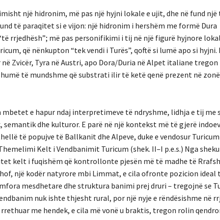
imisht një hidronim, më pas një hyjni lokale e ujit, dhe në fund një
nd të paraqitet si e vijon: një hidronim i hershëm me formë Dura
të rrjedhësh”; më pas personifikimi i tij në një figurë hyjnore lok
icum, që nënkupton “tek vendi i Turës”, qoftë si lumë apo si hyjni.
në Zvicër, Tyra në Austri, apo Dora/Duria në Alpet italiane tregon 
 shumë të mundshme që substrati ilir të ketë qenë prezent në zonë
mbetet e hapur ndaj interpretimeve të ndryshme, lidhja e tij me 
, semantik dhe kulturor. E parë në një kontekst më të gjerë indoe
 thellë të popujve të Ballkanit dhe Alpeve, duke e vendosur Turicum
melimi Kelt i Vendbanimit Turicum (shek. II–I p.e.s.) Nga shekulli 
unitet kelt i fuqishëm që kontrollonte pjesën më të madhe të Rrafs
hof, një kodër natyrore mbi Limmat, e cila ofronte pozicion ideal 
mfora mesdhetare dhe struktura banimi prej druri – tregojnë se T
endbanim nuk ishte thjesht rural, por një nyje e rëndësishme në rr
 rrethuar me hendek, e cila më vonë u braktis, tregon rolin qendro