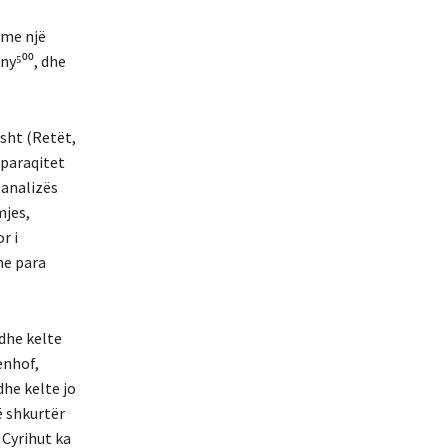
 me një
ny⁵⁰⁰, dhe
sht (Retët,
 paraqitet
 analizës
mjes,
r i
ne para
 dhe kelte
enhof,
he kelte jo
ë shkurtër
 Cyrihut ka