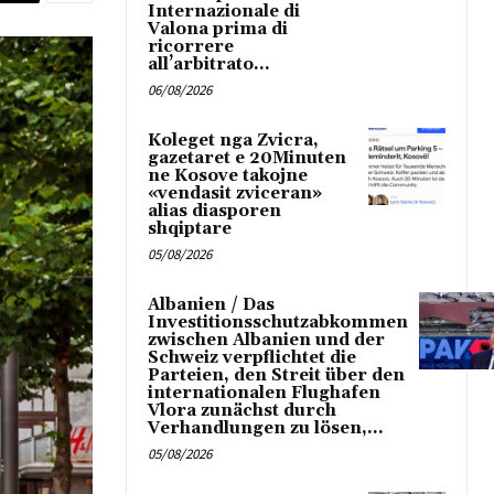
Internazionale di
Valona prima di
ricorrere
all’arbitrato...
06/08/2026
Koleget nga Zvicra,
gazetaret e 20Minuten
ne Kosove takojne
«vendasit zviceran»
alias diasporen
shqiptare
05/08/2026
Albanien / Das
Investitionsschutzabkommen
zwischen Albanien und der
Schweiz verpflichtet die
Parteien, den Streit über den
internationalen Flughafen
Vlora zunächst durch
Verhandlungen zu lösen,...
05/08/2026