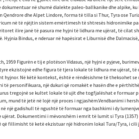
 e dokumentuar në shumë dialekte paleo-ballkanike dhe alpike, ku
 Qendrore dhe Alpet Lindore, forma të tilla si Thur, Tyra ose Turi
ricum në të njëjtin sistem emërtimesh të shtresës hidronimike pa
itoret ilire janë të pasura me hyjni të lidhura me ujërat, të cilat 
 Hyjnia Bindus, e nderuar në hapësirat e Liburnisë dhe Dalmacisë,
959 Figurën e tij e plotëson Vidasus, një hyjni e pyjeve, burime
re ekzistojnë edhe figura të tjera lokale të lidhura me ujërat, të 
ent hyjnor. Në këtë kontekst, është e rëndësishme të theksohet s
ni të personifikuara, një dukuri që romakët e hasën dhe e përthith
us tregojnë se kultet lokale të ujit dhe togfjalëshat e formuar pr
m, mund të jetë në lojë një proces i ngjashëm.Vendbanimi i hersh
 në një gadishull të ngushtë të formuar nga bashkimi i dy lumenjve
e ujërat. Dokumentimi i mëvonshëm i emrit të lumit si Tyra (1357
ë fillimisht të ketë ekzistuar një hidronim lokal Tura/Tyra, i cili 