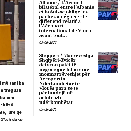
Albanie / L’Accord
bilatéral entre l’Albanie
et la Suisse oblige les
parties à négocier le
différend relatif à
l’Aéroport
international de Vlora
avant tout...
05/08/2026
Shqiperi / Marrëveshja
Shqipëri-Zvicër
detyron palët të
negociojnë lidhur me
mosmarrëveshjet për
Aeroportin
i më tani ka
Ndërkombëtar të
Vlorës para se te
me treguan
përfundojë në
dbanimi
arbitrazh
ndërkombëtar
r këtë
05/08/2026
e, ilire që
n27.ch duke