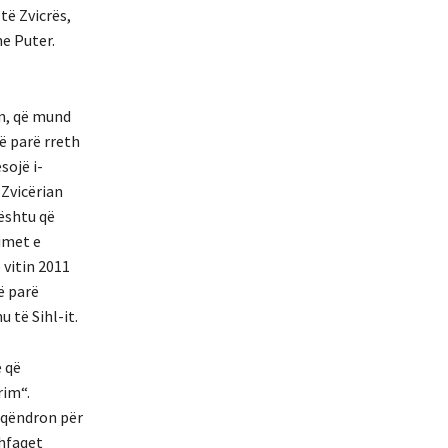
të Zvicrës,
he Puter.
en, që mund
ë parë rreth
sojë i-
 Zvicërian
kështu që
imet e
 vitin 2011
ë parë
 të Sihl-it.
e që
rim“.
u qëndron për
shfaqet