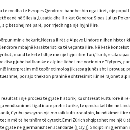
ona të mëdha të Evropës Qendrore banoheshin nga ilirët, një popull
të qenë në Silesia ,Lusatia dhe Ilirikut Qendror. Sipas Julius Pokor
 siç besohej më parë, por rrjedh nga një hyjni ilire.
punimin e hekurit.Ndërsa ilirët e Alpeve Lindore njihen historiki
endrore mbajnë karakteristika të veçanta ilire. Në këtë kontekst
ihut, mund të ketë lidhje me një hyjni ilire Turi/Turih, e cila sipas
në disa gjuhë ballkanike e alpine lidhet me nocionin e “fytyrës, pa
 një interpretim më tepër etimologjik sesa gjuhësisht i provuar, po
ueshme, por ajo thekson praninë e shtresimit ilir në rajonet alpi
ezultat i një procesi të gjatë historik, ku shtresat kulturore ilire
nga vendbanimet ligatinore prehistorike, te qendra keltike në Lind
k, Cyrihu pasqyron një mozaik kulturor alpin, ku ndikimet ilire d
tetin më të hershëm të qytetit.Emri Zürich shqiptohet me një ü t
 të gjatë në gjermanishten standarde ([‚tsy:]). Shqiptimi gjerman i