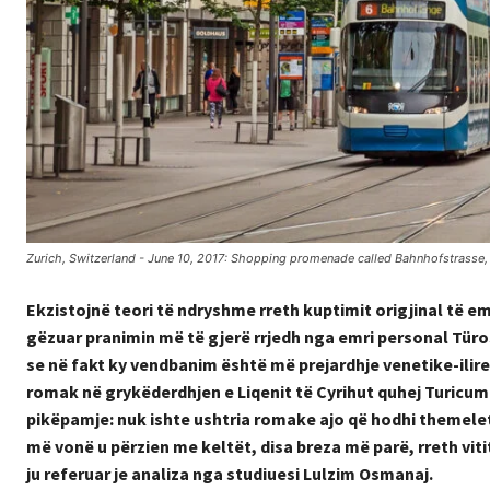
Zurich, Switzerland - June 10, 2017: Shopping promenade called Bahnhofstrasse, inn
Ekzistojnë teori të ndryshme rreth kuptimit origjinal të e
gëzuar pranimin më të gjerë rrjedh nga emri personal Tür
se në fakt ky vendbanim është më prejardhje venetike-ilire
romak në grykëderdhjen e Liqenit të Cyrihut quhej Turicu
pikëpamje: nuk ishte ushtria romake ajo që hodhi themelet e 
më vonë u përzien me keltët, disa breza më parë, rreth vit
ju referuar je analiza nga studiuesi Lulzim Osmanaj.