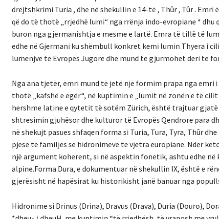
drejtshkrimi Turia , dhe në shekullin e 14-të , Thûr , Tûr . Emri 
që do të thotë „rrjedhë lumi“ nga rrënja indo-evropiane * dhu q
buron nga gjermanishtja e mesme e lartë. Emra të tillë të lume
edhe në Gjermani ku shëmbull konkret kemi lumin Thyera i cili m
lumenjve të Evropës Jugore dhe mund të gjurmohet deri te form
Nga ana tjetër, emri mund të jetë një formim prapa nga emri i 
thotë „kafshë e egër“, në kuptimin e „lumit në zonën e të cilit
hershme latine e qytetit të sotëm Zürich, është trajtuar gjatë
shtresimin gjuhësor dhe kulturor të Evropës Qendrore para dhe 
në shekujt pasues shfaqen forma si Turia, Tura, Tyra, Thûr dh
pjesë të familjes së hidronimeve të vjetra europiane. Ndër këto
një argument koherent, si në aspektin fonetik, ashtu edhe në
alpine.Forma Dura, e dokumentuar në shekullin IX, është e rë
gjerësisht në hapësirat ku historikisht janë banuar nga popullsi
Hidronime si Drinus (Drina), Dravus (Drava), Duria (Douro), D
*dheu- / dheuH, me kuptimin “të rrjedhësh, të vraposh me vrull”