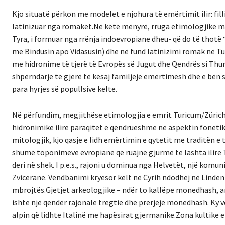
Kjo situatë përkon me modelet e njohura të emërtimit ilir: fill
latinizuar nga romakët.Në këtë mënyrë, rruga etimologjike mu
Tyra, i formuar nga rrënja indoevropiane dheu- që do të thotë “
me Bindusin apo Vidasusin) dhe në fund latinizimi romak në Tur
me hidronime të tjerë të Evropës së Jugut dhe Qendrës si Thur 
shpërndarje të gjerë të kësaj familjeje emërtimesh dhe e bën
para hyrjes së popullsive kelte.
Në përfundim, megjithëse etimologjia e emrit Turicum/Zürich 
hidronimike ilire paraqitet e qëndrueshme në aspektin fonetik
mitologjik, kjo qasje e lidh emërtimin e qytetit me traditën e
shumë toponimeve evropiane që ruajnë gjurmë të lashta ilire The
deri në shek. I p.e.s., rajoni u dominua nga Helvetët, një kom
Zvicerane. Vendbanimi kryesor kelt në Cyrih ndodhej në Linden
mbrojtës.Gjetjet arkeologjike – ndër to kallëpe monedhash, a
ishte një qendër rajonale tregtie dhe prerjeje monedhash. Ky v
alpin që lidhte Italinë me hapësirat gjermanike.Zona kultike e