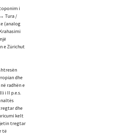
 toponim i
 → Tura /
ale (analog
 Krahasimi
një
n e Zürichut
shtresën
vropian dhe
 në radhën e
i II p.e.s.
hnaltës
tregtar dhe
uricumi kelt
jetin tregtar
r të