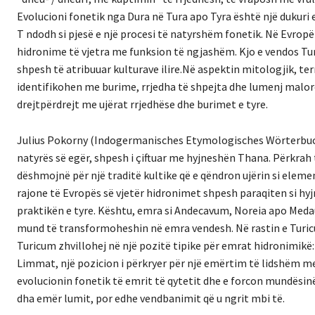
Evolucioni fonetik nga Dura në Tura apo Tyra është një dukuri
T ndodh si pjesë e një procesi të natyrshëm fonetik. Në Evropën
hidronime të vjetra me funksion të ngjashëm. Kjo e vendos Tu
shpesh të atribuuar kulturave ilire.Në aspektin mitologjik, terr
identifikohen me burime, rrjedha të shpejta dhe lumenj malorë.
drejtpërdrejt me ujërat rrjedhëse dhe burimet e tyre.
Julius Pokorny (Indogermanisches Etymologisches Wörterbuch, 1
natyrës së egër, shpesh i çiftuar me hyjneshën Thana. Përkrah ty
dëshmojnë për një traditë kultike që e qëndron ujërin si elem
rajone të Evropës së vjetër hidronimet shpesh paraqiten si hyj
praktikën e tyre. Kështu, emra si Andecavum, Noreia apo Medaur
mund të transformoheshin në emra vendesh. Në rastin e Turicu
Turicum zhvillohej në një pozitë tipike për emrat hidronimikë:
Limmat, një pozicion i përkryer për një emërtim të lidshëm m
evolucionin fonetik të emrit të qytetit dhe e forcon mundësinë q
dha emër lumit, por edhe vendbanimit që u ngrit mbi të.