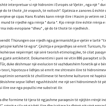
është interpretuar si një hidronim i Evropës së Vjetër , nga një * dur
ë do të thotë „të vraposh, të nxitosh“. Gjatësia e zanores û është
njëve që sipas Hans Krahës kann rrënjë ilire i Hasim jo vetëm në 
und të rrjedhë nga rrënja * duria *. Kjo rrënjë ilire është rrënja 
a indo evropiane *dheu* , që do të thotë të rrjedhësh .
vendit Thürungen ose rrjedh nga gjermanishtja e vjetër e lartë *tio
 jetojnë kafshë të egra“. Çështja e prejardhjes së emrit Turicum, 
 kohërave nëpërmjet një sërë teorish etimologjike, të cilat pasqy
gjatë antikitetit. Dokumentimi i parë në vitin 886 paraqitet si D
e Tûr, duke dëshmuar një evolucion të vazhdueshëm fonetik që e b
 teori, hipoteza e lidhjes së emrit me shtresën ilire të hidronime
 kuptimin semantik të zhvillimeve të hershme kulturore në hapësi
ndësishme sepse lidhet ngushtësisht me një seri hidronimesh të p
 ilire ose nga popullsi me substrat ilir.
ora dhe formime të tjera të ngjashme paraqesin të njëjtën rrënjë i
, rrënjë e cila në gjuhët ilire dhe trakase ka dhënë një sërë emra