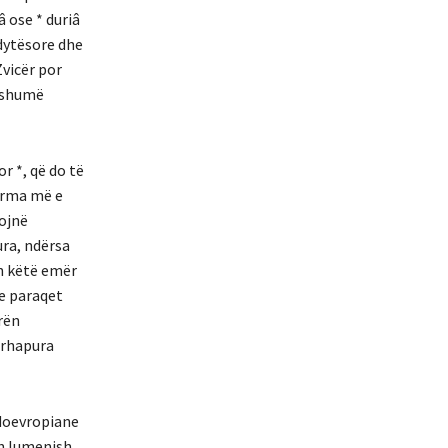
â ose * duriâ
 dytësore dhe
Zvicër por
e shumë
r *, që do të
forma më e
rojnë
ura, ndërsa
ën këtë emër
ve paraqet
rën
ërhapura
ndoevropiane
sh lumenjsh.