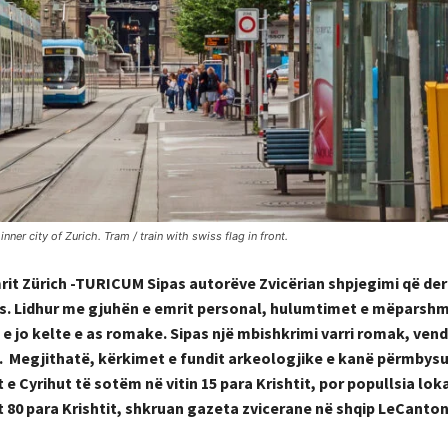
er city of Zurich. Tram / train with swiss flag in front.
mrit Zürich -TURICUM Sipas autorëve Zvicërian shpjegimi që der
os. Lidhur me gjuhën e emrit personal, hulumtimet e mëparsh
 e jo kelte e as romake. Sipas një mbishkrimi varri romak, ven
m. Megjithatë, kërkimet e fundit arkeologjike e kanë përmbysu
Cyrihut të sotëm në vitin 15 para Krishtit, por popullsia lokal
it 80 para Krishtit, shkruan gazeta zvicerane në shqip LeCanto