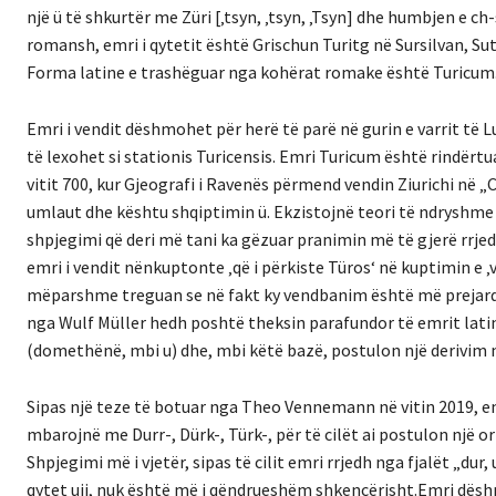
një ü të shkurtër me Züri [‚tsyn, ‚tsyn, ‚Tsyn] dhe humbjen e ch
romansh, emri i qytetit është Grischun Turitg në Sursilvan, Su
Forma latine e trashëguar nga kohërat romake është Turicum
Emri i vendit dëshmohet për herë të parë në gurin e varrit të L
të lexohet si stationis Turicensis. Emri Turicum është rindërt
vitit 700, kur Gjeografi i Ravenës përmend vendin Ziurichi në „
umlaut dhe kështu shqiptimin ü. Ekzistojnë teori të ndryshme 
shpjegimi që deri më tani ka gëzuar pranimin më të gjerë rrjed
emri i vendit nënkuptonte ‚që i përkiste Türos‘ në kuptimin e
mëparshme treguan se në fakt ky vendbanim është më prejardhje
nga Wulf Müller hedh poshtë theksin parafundor të emrit lati
(domethënë, mbi u) dhe, mbi këtë bazë, postulon një derivim nga
Sipas një teze të botuar nga Theo Vennemann në vitin 2019, e
mbarojnë me Durr-, Dürk-, Türk-, për të cilët ai postulon një 
Shpjegimi më i vjetër, sipas të cilit emri rrjedh nga fjalët „d
qytet uji, nuk është më i qëndrueshëm shkencërisht.Emri dëshmo