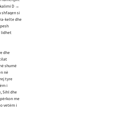
 kalimi D →
a shfaqen si
ra-kelte dhe
shpesh
 lidhet
ve dhe
cilat
e në shumë
ën në
ej tyre
ëm i
, Sihl dhe
) përkon me
jo vetëm i