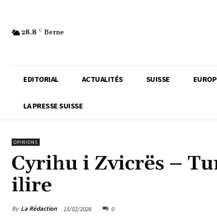
28.8
C
Berne
EDITORIAL
ACTUALITÉS
SUISSE
EUROP
LA PRESSE SUISSE
OPINIONS
Cyrihu i Zvicrës – Tu
ilire
By
La Rédaction
15/02/2026
0