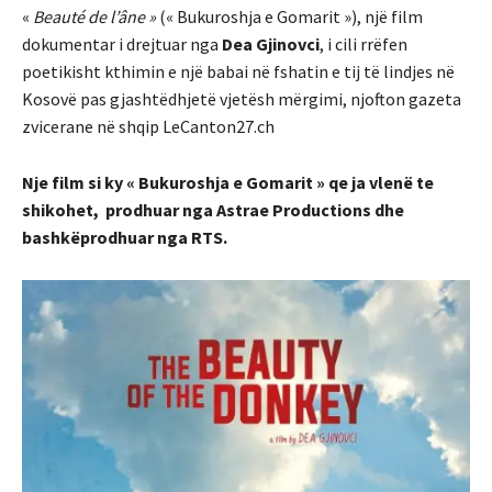
«
Beauté de l’âne »
(« Bukuroshja e Gomarit »), një film
dokumentar i drejtuar nga
Dea Gjinovci
, i cili rrëfen
poetikisht kthimin e një babai në fshatin e tij të lindjes në
Kosovë pas gjashtëdhjetë vjetësh mërgimi, njofton gazeta
zvicerane në shqip LeCanton27.ch
Nje film si ky « Bukuroshja e Gomarit » qe ja vlenë te
shikohet, prodhuar nga Astrae Productions dhe
bashkëprodhuar nga RTS.