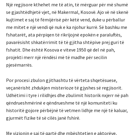
Një regjisore kthehet me të atin, të mërguar për më shumë
se gjashtëdhjetë vjet, në Makermal, Kosovë. Ajo vë në skenë
kujtimet e saj të fëmijërisë për këtë vend, duke u përballur
me mitet e një vendi që nuk e ka njohur kurrë. Së bashku me
fshatarët, ata përpiqen të rikrijojnë epokën e paraluftës,
pavarësisht shkatërrimit të të gjitha shtëpive prej guri të
fshatit. Dhe është Kosova e viteve 1950 që del në pah,
projekti merr një rëndësi më të madhe për secilin
pjesëmarrës.
Por procesi zbulon gjithashtu të vërteta shqetësuese,
veçanërisht zhdukjen misterioze të gjyshes së regjisorit.
Udhëtimi i tyre i rilidhjes dhe zbulimit historik nxjerr në pah
qëndrueshmërinë e qëndrueshme të një komuniteti ku
historitë gojore përbëjnë të vetmen lidhje me një të kaluar,
gjurmët fizike të së cilës janë fshirë.
Me vizionin e saj të qartë dhe mbështetjen e aktorëve,