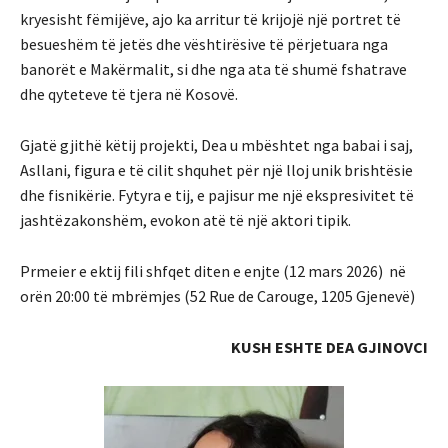
kryesisht fëmijëve, ajo ka arritur të krijojë një portret të
besueshëm të jetës dhe vështirësive të përjetuara nga
banorët e Makërmalit, si dhe nga ata të shumë fshatrave
dhe qyteteve të tjera në Kosovë.
Gjatë gjithë këtij projekti, Dea u mbështet nga babai i saj,
Asllani, figura e të cilit shquhet për një lloj unik brishtësie
dhe fisnikërie. Fytyra e tij, e pajisur me një ekspresivitet të
jashtëzakonshëm, evokon atë të një aktori tipik.
Prmeier e ektij fili shfqet diten e enjte (12 mars 2026) në
orën 20:00 të mbrëmjes (52 Rue de Carouge, 1205 Gjenevë)
KUSH ESHTE DEA GJINOVCI