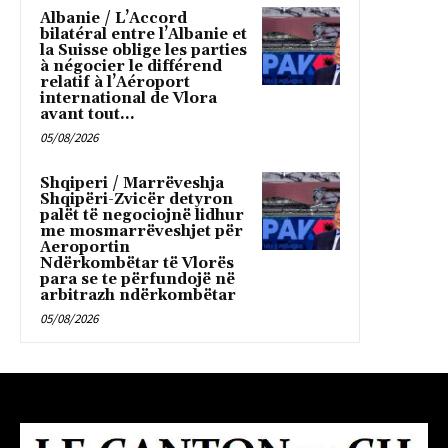
Albanie / L’Accord
bilatéral entre l’Albanie et
la Suisse oblige les parties
à négocier le différend
relatif à l’Aéroport
international de Vlora
avant tout...
05/08/2026
Shqiperi / Marrëveshja
Shqipëri-Zvicër detyron
palët të negociojnë lidhur
me mosmarrëveshjet për
Aeroportin
Ndërkombëtar të Vlorës
para se te përfundojë në
arbitrazh ndërkombëtar
05/08/2026