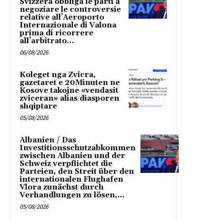
Svizzera obbliga le parti a
negoziare le controversie
relative all’Aeroporto
Internazionale di Valona
prima di ricorrere
all’arbitrato...
06/08/2026
Koleget nga Zvicra,
gazetaret e 20Minuten ne
Kosove takojne «vendasit
zviceran» alias diasporen
shqiptare
05/08/2026
Albanien / Das
Investitionsschutzabkommen
zwischen Albanien und der
Schweiz verpflichtet die
Parteien, den Streit über den
internationalen Flughafen
Vlora zunächst durch
Verhandlungen zu lösen,...
05/08/2026