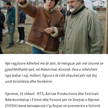
Një regjisore kthehet me të atin, të mërguar për më shumë se
gjashtëdhjetë vjet, në Makermal, Kosovë. Dea u mbështet
nga babai i saj, Asllani, figura e të cilit shquhet për një lloj
unik brishtësie dhe fisnikërie
Gjenevë, 15 shkurt -RTS, Astrae Productions dhe Festivali
Ndërkombëtar i Filmit dhe Forumi për të Drejtat e Njeriut
(FIFDH) kanë kënaqësinë t’ju ftojnë në premierën e folimit