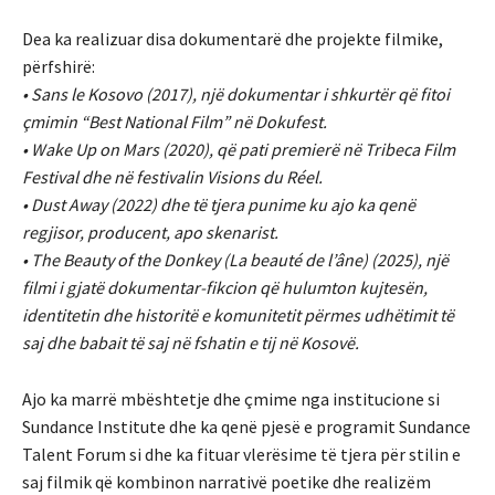
Dea ka realizuar disa dokumentarë dhe projekte filmike,
përfshirë:
• Sans le Kosovo (2017), një dokumentar i shkurtër që fitoi
çmimin “Best National Film” në Dokufest.
• Wake Up on Mars (2020), që pati premierë në Tribeca Film
Festival dhe në festivalin Visions du Réel.
• Dust Away (2022) dhe të tjera punime ku ajo ka qenë
regjisor, producent, apo skenarist.
• The Beauty of the Donkey (La beauté de l’âne) (2025), një
filmi i gjatë dokumentar-fikcion që hulumton kujtesën,
identitetin dhe historitë e komunitetit përmes udhëtimit të
saj dhe babait të saj në fshatin e tij në Kosovë.
Ajo ka marrë mbështetje dhe çmime nga institucione si
Sundance Institute dhe ka qenë pjesë e programit Sundance
Talent Forum si dhe ka fituar vlerësime të tjera për stilin e
saj filmik që kombinon narrativë poetike dhe realizëm