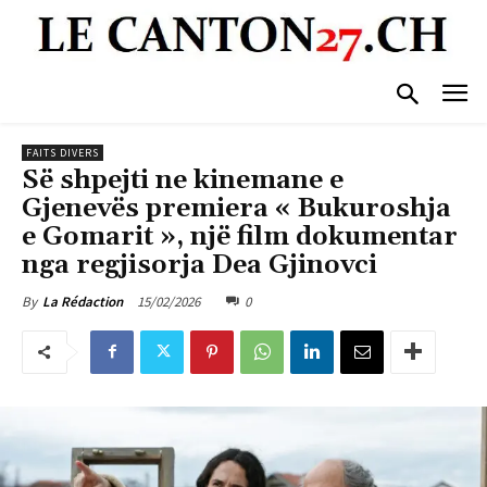
FAITS DIVERS
Së shpejti ne kinemane e
Gjenevës premiera « Bukuroshja
e Gomarit », një film dokumentar
nga regjisorja Dea Gjinovci
15/02/2026
0
By
La Rédaction