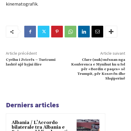
kinematografik.
Article précédent
Article suivant
Cyrihu i Zvicrës – Turicumi
Cfare (nuk) mësuan nga
lashtë një hyjni ilire
Konferenca e Mynihut ku u fol
për «Bordin e paqes» së
Trumpit, për Kosovën dhe
Shqiperinë
Derniers articles
Albania / L’Accordo
bilaterale tra Albania e